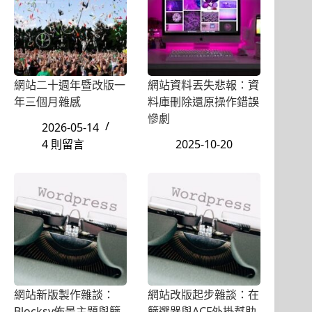
網站二十週年暨改版一
網站資料丟失悲報：資
年三個月雜感
料庫刪除還原操作錯誤
慘劇
2026-05-14
4 則留言
2025-10-20
網站新版製作雜談：
網站改版起步雜談：在
Blocksy佈景主題與篩
篩選器與ACF外掛幫助