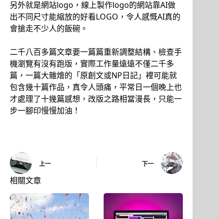
另外就是網站logo，線上製作logo的網站靠AI做
出不同尺寸能縮放的好看LOGO，令人感慨AI真的
會搶走不少人的飯碗。
二千八百多篇文章要一篇篇重新調整結構、檢查手
機瀏覽有沒有跑版，實際工作量遠遠不僅二千多
篇，一篇大雜燴的「原創文或NP日記」裡可能就
包含幾十篇作品，真令人頭痛，平常日一個晚上也
才處理了十幾篇感想，改版之路相當漫長，只能一
步一腳印慢慢加油！
上一
下一
相關文章