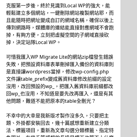
克服第一步後，終於見識到Local WP的強大，能
輕鬆建立多個網站，一鍵刪除網站複製網站耶，而
且能隨時把網址變成自訂的網域名稱，確保以後上
傳到網路時，媒體庫的連結能直接對應網域不會跑
掉，有夠方便，立刻把虛擬空間的子網域直接砍
掉，決定站隊Local WP。
可惜我匯入WP Migrate Lite的網站zip檔發生錯誤
失敗，把預設資料庫表單刪掉匯入備份的資料庫則
是直接讓wordpress當掉，修改wp-config.php
文件讓table_prefix變成舊資料庫修改前綴的設定
沒用，改回預設的wp_，把匯入舊資料庫前綴都改
回wp_也沒用，不知道是要先改再匯入，還是有其
他問題，難道不能把原本的table全刪光？
不幸中的大幸是我新版才製作沒多久，只要把主
題、外掛都安裝回去，幾十篇感想重新建立分類
法、標籤項目，重新為文章勾選分類標籤、指定特