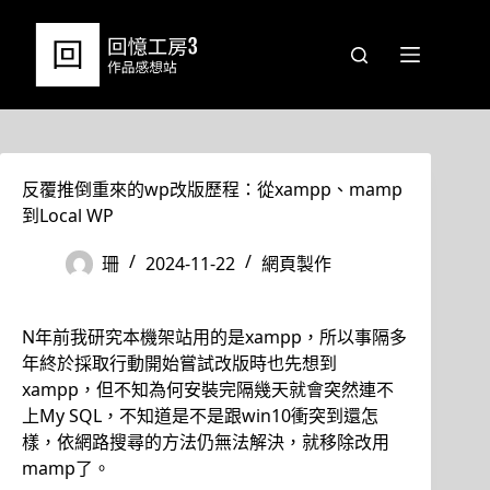
跳
至
主
要
內
容
反覆推倒重來的wp改版歷程：從xampp、mamp
到Local WP
珊
2024-11-22
網頁製作
N年前我研究本機架站用的是xampp，所以事隔多
年終於採取行動開始嘗試改版時也先想到
xampp，但不知為何安裝完隔幾天就會突然連不
上My SQL，不知道是不是跟win10衝突到還怎
樣，依網路搜尋的方法仍無法解決，就移除改用
mamp了。