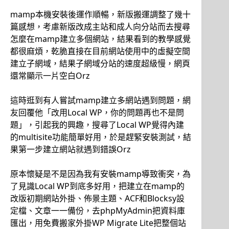
mamp本機安裝後運作順暢，新版搬運調整了幾十
篇感想，考慮新版改成主站和成人向分站而去搜尋
怎麼在mamp建立多個網站，結果看到的教學感覺
都很麻煩，乾脆直接在目前網站使用中的虛擬空間
建立子網域，結果子網域分站的速度超級慢，網頁
還常顯示一片空白Orz
這時逛到有人嘗試mamp建立多網站遇到問題，網
友回覆他「改用Local WP，你的問題再也不是問
題」，引起我的興趣，搜尋了Local WP覺得內建
的multisite功能簡單好用，於是趕緊安裝測試，結
果第一步建立網站就遇到錯誤Orz
原本懷疑是不是因為我有安裝mamp導致衝突，為
了見識Local WP到底多好用，把建立在mamp的
改版初期網站外掛、佈景主題、ACF和Blocksy設
定檔、文章一一備份，去phpMyAdmin把資料庫
匯出，用免費搬家外掛WP Migrate Lite把整個站