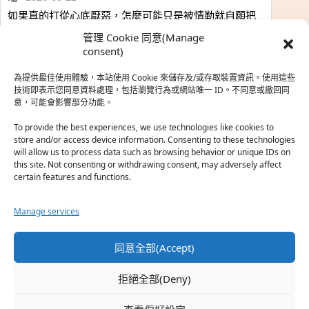
如果真的打從心底厭惡，怎麼可能只是被情勒就自願把
時…
管理 Cookie 同意(Manage
於『強風吹拂』
consent)
為提供最佳使用體驗，本站使用 Cookie 來儲存及/或存取裝置資訊。使用這些
熱帶魚
·
2026-06-22
技術即表示您同意資料處理，包括瀏覽行為或網站唯一 ID。不同意或撤回同
意，可能會影響部分功能。
之前看到網路上有人說灰二自私情勒大家陪他圓夢，但
真…
To provide the best experiences, we use technologies like cookies to
store and/or access device information. Consenting to these technologies
於『強風吹拂』
will allow us to process data such as browsing behavior or unique IDs on
this site. Not consenting or withdrawing consent, may adversely affect
certain features and functions.
珊
·
2026-06-18
我也喜歡運動番，雖然前陣子挑戰鑽石王牌失敗了，看
Manage services
第…
於『白領羽球部』
同意全部(Accept)
熱帶魚
·
2026-06-18
拒絕全部(Deny)
看了排少、強風吹拂，依然還是很喜歡運動番於是接續
著…