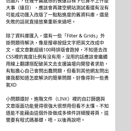
色圖片，在幾千篇感想的長遠目標下也算不上什麼
大事（遠目），應該會再建空網站測試看還有沒有
可能成功匯入改版了一點點進度的舊資料庫，還是
失敗的話就直接放棄重新來過吧。
除了資料庫匯入，還有一些「Filter & Grids」外
掛問題待解決，像是搜尋按鈕文字把英文改成中
文，或文章數超過100時排版會跑掉，不知道去改
CSS裡的寬度比例有沒有用，沒用的話應該會繼續
用線上翻譯搭配破英文去支援論壇向開發者求助，
有點擔心自己會問出蠢問題，但看到其他網友問出
連我都知道怎麼解決的簡單問題，好像得到一些勇
氣XD
小問題還好，進階文件（
LINK
）裡的自訂篩選與
文章版面功能覺得很強大很想用但看不太懂，不知
道能不能藉由這個外掛做成多條件詳細搜尋頁，這
需要有程式碼基礎，唔，以後再說吧。