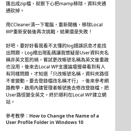
匯出成zip檔，就狠下心把mamp移除，資料夾通
通砍掉。
用CCleaner清一下電腦，重新開機，移除Local
WP重新安裝後再次挑戰，結果還是失敗！
好吧，要好好看我看不太懂的log錯誤訊息才能找
出問題，Log裡出現亂碼讓我懷疑是User資料夾名
稱非英文惹的禍，嘗試更改帳號名稱為英文後重啟
也沒用，後來去Local WP支援論壇搜尋看到有人
有同樣問題，才知道「只改帳號名稱，資料夾路徑
不會變動，要去登錄檔改名稱才行」，後來參考網
路教學，啟用內建管理者帳號進去修改登錄檔，把
User路徑變全英文，終於順利在Local WP建立網
站。
參考教學：
How to Change the Name of a
User Profile Folder in Windows 10