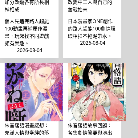
加分改編各有所長相
改變中二人與自己的
輔相成
奮戰始末
個人先追完路人超能
日本漫畫家ONE創作
100動畫再補原作漫
的路人超能100劇情環
畫，玩起找不同遊戲
環相扣不拖泥帶水。
2026-08-04
頗有樂趣。
2026-08-04
朱音落語漫畫感想：
朱音落語故事回顧：
充滿人情與牽絆的落
各集劇情簡要與演出