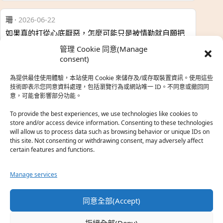
珊
·
2026-06-22
如果真的打從心底厭惡，怎麼可能只是被情勒就自願把
時…
管理 Cookie 同意(Manage
於『強風吹拂』
consent)
為提供最佳使用體驗，本站使用 Cookie 來儲存及/或存取裝置資訊。使用這些
熱帶魚
·
2026-06-22
技術即表示您同意資料處理，包括瀏覽行為或網站唯一 ID。不同意或撤回同
意，可能會影響部分功能。
之前看到網路上有人說灰二自私情勒大家陪他圓夢，但
真…
To provide the best experiences, we use technologies like cookies to
store and/or access device information. Consenting to these technologies
於『強風吹拂』
will allow us to process data such as browsing behavior or unique IDs on
this site. Not consenting or withdrawing consent, may adversely affect
certain features and functions.
珊
·
2026-06-18
我也喜歡運動番，雖然前陣子挑戰鑽石王牌失敗了，看
Manage services
第…
於『白領羽球部』
同意全部(Accept)
熱帶魚
·
2026-06-18
拒絕全部(Deny)