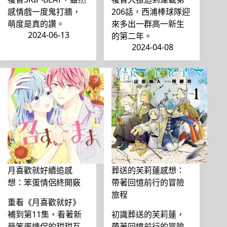
感情戲一度鬼打牆，
206話，西浦棒球隊迎
萌度是真的讚。
來多出一群高一新生
2024-06-13
的第二年。
2024-04-08
月喜歡就好續追感
葬送的芙莉蓮感想：
想：笨蛋情侶終開竅
帶著回憶前行的冒險
旅程
重看《月喜歡就好》
補到第11集，看著新
初識葬送的芙莉蓮，
晉笨蛋情侶的甜甜互
帶著回憶前行的冒險