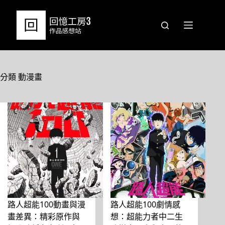
跳
至
主
要
內
容
分類
動漫畫
路人超能100動畫與漫
路人超能100劇情感
畫差異：精彩原作與
想：超能力者中二生