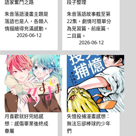
語家奮鬥之路
段子整理
朱音落語漫畫主題是
朱音落語故事截至第
落語也是人，各類人
22集，劇情可簡單分
情描繪得充滿感動。
為見習篇、前座篇、
2026-06-12
二目篇。
2026-06-12
月喜歡就好完結感
失憶投捕漫畫感想：
想：感傷畢業後終成
無法忘卻棒球的少年
眷屬
們