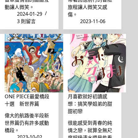
動讓人微笑。
旅程讓人微笑又感
2024-01-29
傷。
3 則留言
2023-11-06
ONE PIECE最愛橋段
月喜歡就好初讀感
十選 新世界篇
想：搞笑學姐弟的甜
甜初戀
偉大的航路後半段新
世界篇仍有許多感動
很能感受到青春的純
橋段。
情之戀，就算全無尺
2023-10-02
度超級清水還是能看