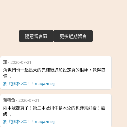
隨意留言區
更多近期留言
珊
·
2026-07-21
角色們也一起長大的完結後追加設定真的很棒，覺得每
個…
於『排球少年！！magazine』
熱帶魚
·
2026-07-21
兩本我都買了！第二本及川牛島木兔的也非常好看！超
級…
於『排球少年！！magazine』