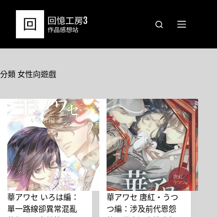
跳
至
主
要
內
容
分類
女性向遊戲
華アワセ いろは編：
華アワセ 唐紅・うつ
單一路線卻異常混亂
つ編：涉及前代恩怨