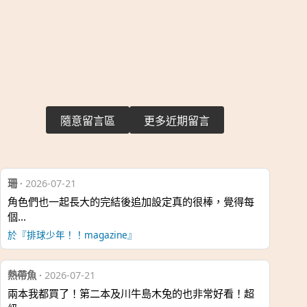
隨意留言區
更多近期留言
珊
·
2026-07-21
角色們也一起長大的完結後追加設定真的很棒，覺得每
個…
於『排球少年！！magazine』
熱帶魚
·
2026-07-21
兩本我都買了！第二本及川牛島木兔的也非常好看！超