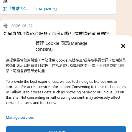
級…
於『排球少年！！magazine』
珊
·
2026-06-22
如果真的打從心底厭惡，怎麼可能只是被情勒就自願把
時…
管理 Cookie 同意(Manage
於『強風吹拂』
consent)
為提供最佳使用體驗，本站使用 Cookie 來儲存及/或存取裝置資訊。使用這些
熱帶魚
·
2026-06-22
技術即表示您同意資料處理，包括瀏覽行為或網站唯一 ID。不同意或撤回同
意，可能會影響部分功能。
之前看到網路上有人說灰二自私情勒大家陪他圓夢，但
真…
To provide the best experiences, we use technologies like cookies to
store and/or access device information. Consenting to these technologies
於『強風吹拂』
will allow us to process data such as browsing behavior or unique IDs on
this site. Not consenting or withdrawing consent, may adversely affect
certain features and functions.
珊
·
2026-06-18
我也喜歡運動番，雖然前陣子挑戰鑽石王牌失敗了，看
Manage services
第…
於『白領羽球部』