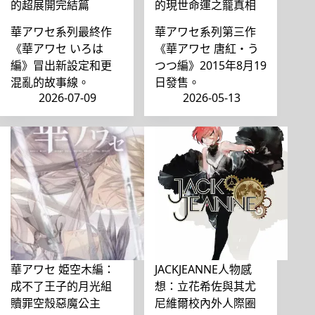
的超展開完結篇
的現世命運之籠真相
華アワセ系列最終作
華アワセ系列第三作
《華アワセ いろは
《華アワセ 唐紅・う
編》冒出新設定和更
つつ編》2015年8月19
混亂的故事線。
日發售。
2026-07-09
2026-05-13
華アワセ 姫空木編：
JACKJEANNE人物感
成不了王子的月光組
想：立花希佐與其尤
贖罪空殼惡魔公主
尼維爾校內外人際圈