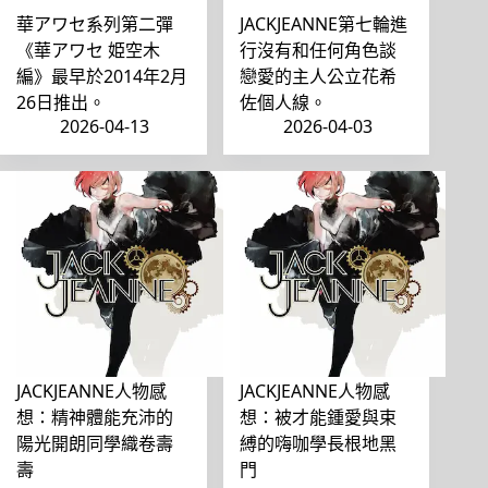
華アワセ系列第二彈
JACKJEANNE第七輪進
《華アワセ 姫空木
行沒有和任何角色談
編》最早於2014年2月
戀愛的主人公立花希
26日推出。
佐個人線。
2026-04-13
2026-04-03
JACKJEANNE人物感
JACKJEANNE人物感
想：精神體能充沛的
想：被才能鍾愛與束
陽光開朗同學織卷壽
縛的嗨咖學長根地黑
壽
門