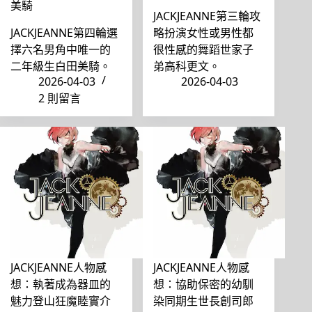
美騎
JACKJEANNE第三輪攻
JACKJEANNE第四輪選
略扮演女性或男性都
擇六名男角中唯一的
很性感的舞蹈世家子
二年級生白田美騎。
弟高科更文。
2026-04-03
2026-04-03
2 則留言
JACKJEANNE人物感
JACKJEANNE人物感
想：執著成為器皿的
想：協助保密的幼馴
魅力登山狂魔睦實介
染同期生世長創司郎