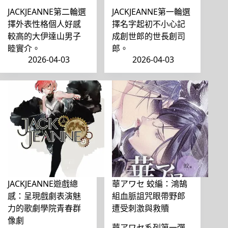
JACKJEANNE第二輪選
JACKJEANNE第一輪選
擇外表性格個人好感
擇名字起初不小心記
較高的大伊達山男子
成創世郎的世長創司
睦實介。
郎。
2026-04-03
2026-04-03
JACKJEANNE遊戲總
華アワセ 蛟編：鴻鵠
感：呈現戲劇表演魅
組血脈詛咒眼帶野郎
力的歌劇學院青春群
遭受刺激與救贖
像劇
華アワセ系列第一彈