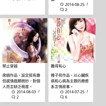
2014-08-25
2
禁止穿越
難得有心
席絹作品，設定挺有趣
韓子苑作品，以心臟疾
但感情戲頗微妙，對個
病和心病為主題的療癒
人而言缺乏萌度。
系言情故事。
2014-08-03
2014-07-25
2
6