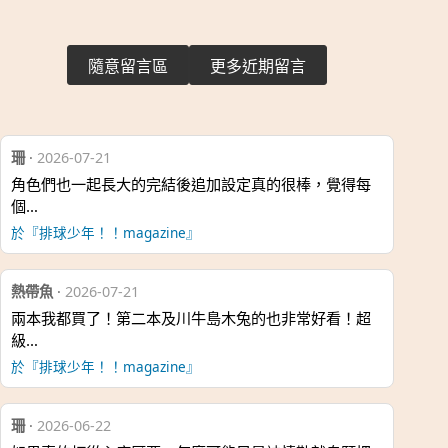
隨意留言區
更多近期留言
珊
·
2026-07-21
角色們也一起長大的完結後追加設定真的很棒，覺得每
個…
於『排球少年！！magazine』
熱帶魚
·
2026-07-21
兩本我都買了！第二本及川牛島木兔的也非常好看！超
級…
於『排球少年！！magazine』
珊
·
2026-06-22