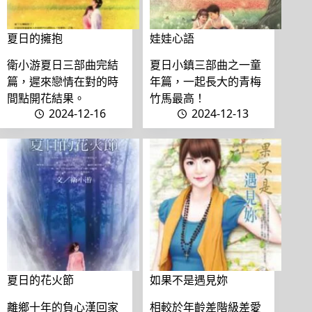
夏日的擁抱
娃娃心語
衛小游夏日三部曲完結
夏日小鎮三部曲之一童
篇，遲來戀情在對的時
年篇，一起長大的青梅
間點開花結果。
竹馬最高！
2024-12-16
2024-12-13
夏日的花火節
如果不是遇見妳
離鄉十年的負心漢回家
相較於年齡差階級差愛