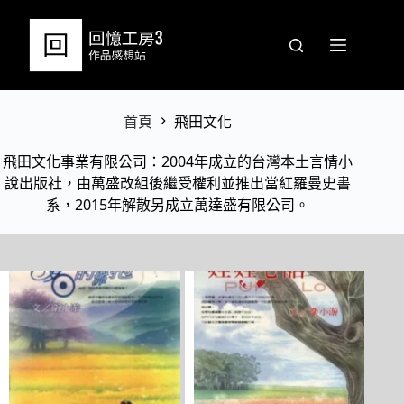
跳
至
主
要
內
容
首頁
飛田文化
飛田文化事業有限公司：2004年成立的台灣本土言情小
說出版社，由萬盛改組後繼受權利並推出當紅羅曼史書
系，2015年解散另成立萬達盛有限公司。