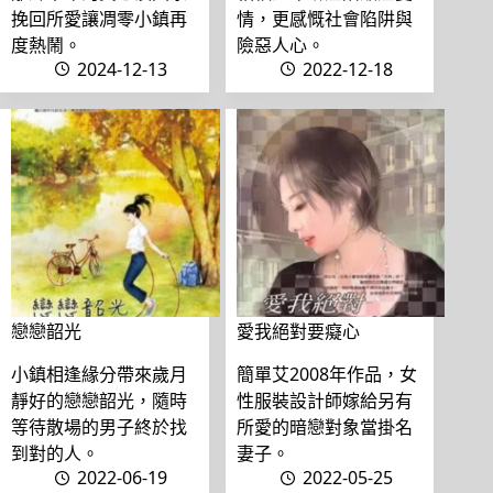
挽回所愛讓凋零小鎮再
情，更感慨社會陷阱與
度熱鬧。
險惡人心。
2024-12-13
2022-12-18
戀戀韶光
愛我絕對要癡心
小鎮相逢緣分帶來歲月
簡單艾2008年作品，女
靜好的戀戀韶光，隨時
性服裝設計師嫁給另有
等待散場的男子終於找
所愛的暗戀對象當掛名
到對的人。
妻子。
2022-06-19
2022-05-25