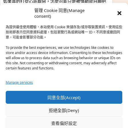
如果真的打從心底厭惡，怎麼可能只是被情勒就自願把
時…
管理 Cookie 同意(Manage
於『強風吹拂』
consent)
為提供最佳使用體驗，本站使用 Cookie 來儲存及/或存取裝置資訊。使用這些
熱帶魚
·
2026-06-22
技術即表示您同意資料處理，包括瀏覽行為或網站唯一 ID。不同意或撤回同
意，可能會影響部分功能。
之前看到網路上有人說灰二自私情勒大家陪他圓夢，但
真…
To provide the best experiences, we use technologies like cookies to
store and/or access device information. Consenting to these technologies
於『強風吹拂』
will allow us to process data such as browsing behavior or unique IDs on
this site. Not consenting or withdrawing consent, may adversely affect
certain features and functions.
珊
·
2026-06-18
我也喜歡運動番，雖然前陣子挑戰鑽石王牌失敗了，看
Manage services
第…
於『白領羽球部』
同意全部(Accept)
熱帶魚
·
2026-06-18
拒絕全部(Deny)
看了排少、強風吹拂，依然還是很喜歡運動番於是接續
著…
查看偏好設定