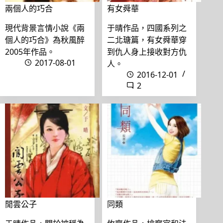
兩個人的巧合
有女舜華
現代背景言情小說《兩
于晴作品，四國系列之
個人的巧合》為秋風醉
二北瑭篇，有女舜華穿
2005年作品。
到仇人身上接收對方仇
2017-08-01
人。
2016-12-01
2
閒雲公子
同類