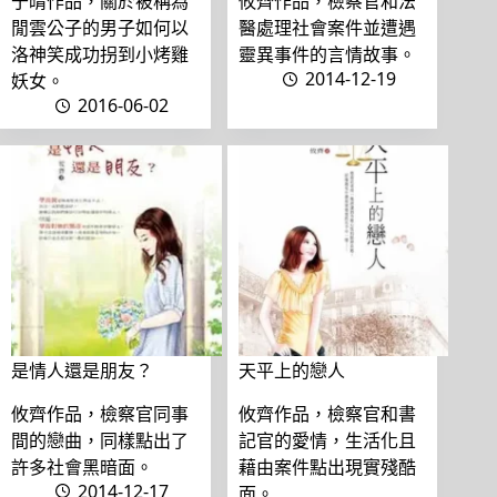
于晴作品，關於被稱為
攸齊作品，檢察官和法
閒雲公子的男子如何以
醫處理社會案件並遭遇
洛神笑成功拐到小烤雞
靈異事件的言情故事。
2014-12-19
妖女。
2016-06-02
是情人還是朋友？
天平上的戀人
攸齊作品，檢察官同事
攸齊作品，檢察官和書
間的戀曲，同樣點出了
記官的愛情，生活化且
許多社會黑暗面。
藉由案件點出現實殘酷
2014-12-17
面。