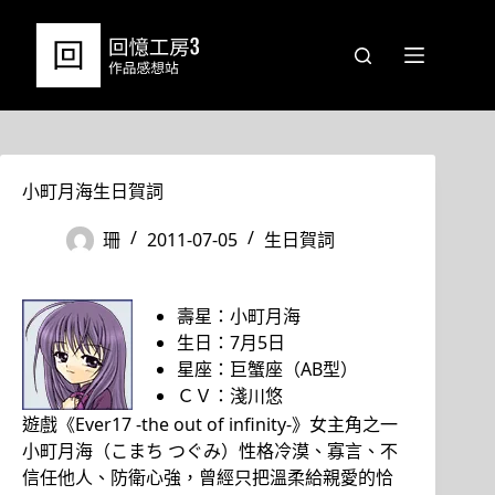
跳
至
主
要
內
容
小町月海生日賀詞
珊
2011-07-05
生日賀詞
壽星：小町月海
生日：7月5日
星座：巨蟹座（AB型）
ＣＶ：淺川悠
遊戲《Ever17 -the out of infinity-》女主角之一
小町月海（こまち つぐみ）性格冷漠、寡言、不
信任他人、防衛心強，曾經只把溫柔給親愛的恰