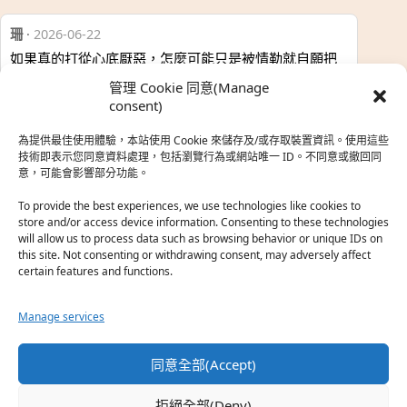
珊
·
2026-06-22
如果真的打從心底厭惡，怎麼可能只是被情勒就自願把
時…
管理 Cookie 同意(Manage
於『強風吹拂』
consent)
為提供最佳使用體驗，本站使用 Cookie 來儲存及/或存取裝置資訊。使用這些
熱帶魚
·
2026-06-22
技術即表示您同意資料處理，包括瀏覽行為或網站唯一 ID。不同意或撤回同
意，可能會影響部分功能。
之前看到網路上有人說灰二自私情勒大家陪他圓夢，但
真…
To provide the best experiences, we use technologies like cookies to
store and/or access device information. Consenting to these technologies
於『強風吹拂』
will allow us to process data such as browsing behavior or unique IDs on
this site. Not consenting or withdrawing consent, may adversely affect
certain features and functions.
珊
·
2026-06-18
我也喜歡運動番，雖然前陣子挑戰鑽石王牌失敗了，看
Manage services
第…
於『白領羽球部』
同意全部(Accept)
熱帶魚
·
2026-06-18
拒絕全部(Deny)