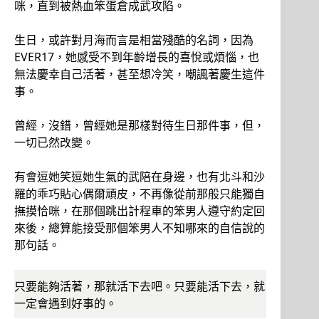
咪，直到被熱血笨蛋倉成武攻陷。
生日，或許對月海而言是相當殘酷的名詞，因為
EVER17，她感受不到年齡增長的喜悅或煩惱，也
無法慶幸自己活著，甚至想冷笑，嘲諷著慶生這件
事。
曾經，沒錯，曾經她是那樣對待生日那件事，但，
一切已然改變。
有會逗她笑逗她生氣的武陪在身邊，也有北斗和沙
羅的乖巧貼心偶爾頑皮，不再像從前那般只能獨自
撫摸恰咪，在那個跳出計程車的笨男人遵守約定回
來後，總算能接受那個笨男人不知哪來的自信說的
那句話。
只要能夠活著，那就活下去吧。只要能活下去，就
一定會遇到好事的。