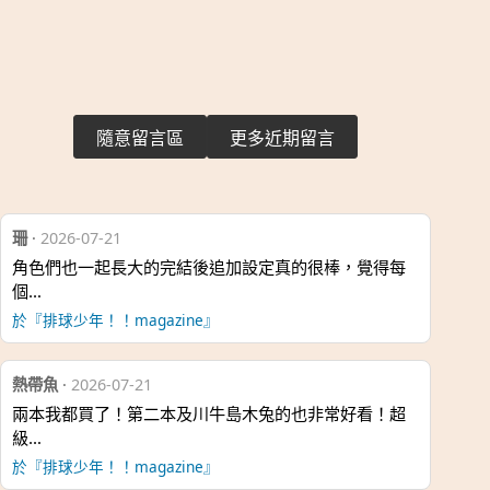
隨意留言區
更多近期留言
珊
·
2026-07-21
角色們也一起長大的完結後追加設定真的很棒，覺得每
個…
於『排球少年！！magazine』
熱帶魚
·
2026-07-21
兩本我都買了！第二本及川牛島木兔的也非常好看！超
級…
於『排球少年！！magazine』