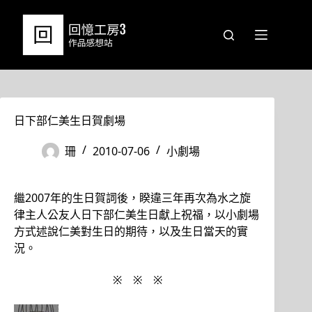
跳
至
主
要
內
容
日下部仁美生日賀劇場
珊
2010-07-06
小劇場
繼2007年的生日賀詞後，睽違三年再次為水之旋
律主人公友人日下部仁美生日獻上祝福，以小劇場
方式述說仁美對生日的期待，以及生日當天的實
況。
※ ※ ※