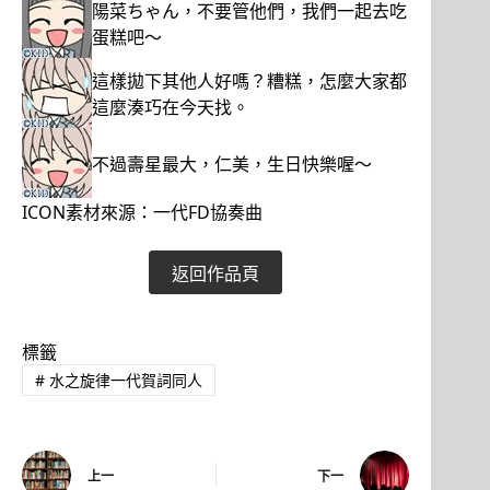
陽菜ちゃん，不要管他們，我們一起去吃
蛋糕吧～
這樣拋下其他人好嗎？糟糕，怎麼大家都
這麼湊巧在今天找。
不過壽星最大，仁美，生日快樂喔～
ICON素材來源：一代FD協奏曲
返回作品頁
標籤
#
水之旋律一代賀詞同人
上一
下一