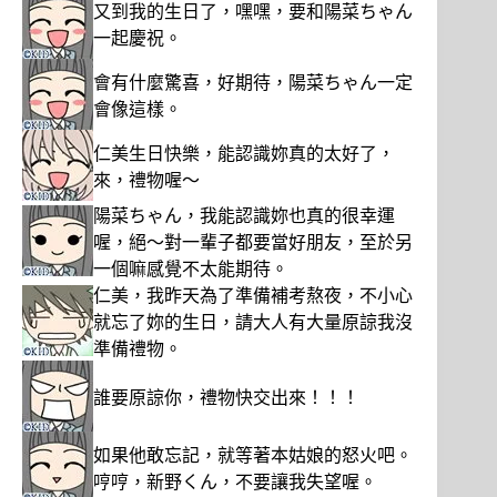
又到我的生日了，嘿嘿，要和陽菜ちゃん
一起慶祝。
會有什麼驚喜，好期待，陽菜ちゃん一定
會像這樣。
仁美生日快樂，能認識妳真的太好了，
來，禮物喔～
陽菜ちゃん，我能認識妳也真的很幸運
喔，絕～對一輩子都要當好朋友，至於另
一個嘛感覺不太能期待。
仁美，我昨天為了準備補考熬夜，不小心
就忘了妳的生日，請大人有大量原諒我沒
準備禮物。
誰要原諒你，禮物快交出來！！！
如果他敢忘記，就等著本姑娘的怒火吧。
哼哼，新野くん，不要讓我失望喔。