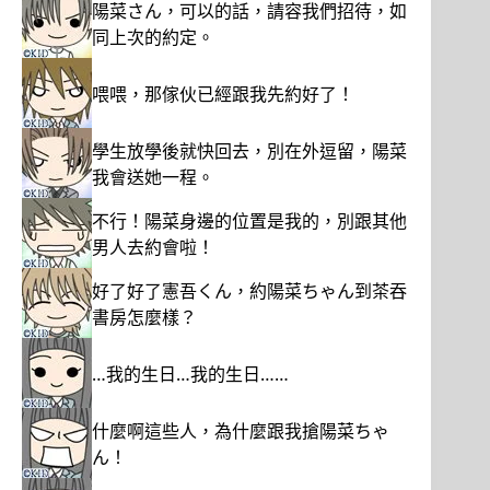
陽菜さん，可以的話，請容我們招待，如
同上次的約定。
喂喂，那傢伙已經跟我先約好了！
學生放學後就快回去，別在外逗留，陽菜
我會送她一程。
不行！陽菜身邊的位置是我的，別跟其他
男人去約會啦！
好了好了憲吾くん，約陽菜ちゃん到茶吞
書房怎麼樣？
…我的生日…我的生日……
什麼啊這些人，為什麼跟我搶陽菜ちゃ
ん！