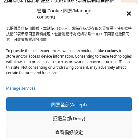
如果真的打從心底厭惡，怎麼可能只是被情勒就自願把
時…
管理 Cookie 同意(Manage
於『強風吹拂』
consent)
為提供最佳使用體驗，本站使用 Cookie 來儲存及/或存取裝置資訊。使用這些
熱帶魚
·
2026-06-22
技術即表示您同意資料處理，包括瀏覽行為或網站唯一 ID。不同意或撤回同
意，可能會影響部分功能。
之前看到網路上有人說灰二自私情勒大家陪他圓夢，但
真…
To provide the best experiences, we use technologies like cookies to
store and/or access device information. Consenting to these technologies
於『強風吹拂』
will allow us to process data such as browsing behavior or unique IDs on
this site. Not consenting or withdrawing consent, may adversely affect
certain features and functions.
珊
·
2026-06-18
我也喜歡運動番，雖然前陣子挑戰鑽石王牌失敗了，看
Manage services
第…
於『白領羽球部』
同意全部(Accept)
熱帶魚
·
2026-06-18
拒絕全部(Deny)
看了排少、強風吹拂，依然還是很喜歡運動番於是接續
著…
查看偏好設定