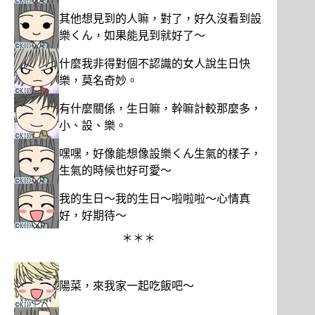
其他想見到的人嘛，對了，好久沒看到設
樂くん，如果能見到就好了～
什麼我非得對個不認識的女人說生日快
樂，莫名奇妙。
有什麼關係，生日嘛，幹嘛計較那麼多，
小、設、樂。
嘿嘿，好像能想像設樂くん生氣的樣子，
生氣的時候也好可愛～
我的生日～我的生日～啦啦啦～心情真
好，好期待～
＊＊＊
陽菜，來我家一起吃飯吧～