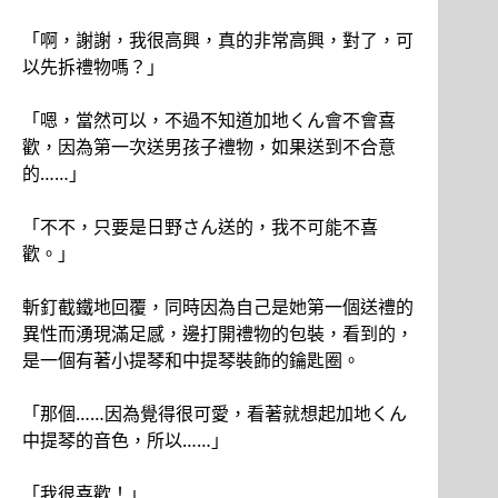
「啊，謝謝，我很高興，真的非常高興，對了，可
以先拆禮物嗎？」
「嗯，當然可以，不過不知道加地くん會不會喜
歡，因為第一次送男孩子禮物，如果送到不合意
的……」
「不不，只要是日野さん送的，我不可能不喜
歡。」
斬釘截鐵地回覆，同時因為自己是她第一個送禮的
異性而湧現滿足感，邊打開禮物的包裝，看到的，
是一個有著小提琴和中提琴裝飾的鑰匙圈。
「那個……因為覺得很可愛，看著就想起加地くん
中提琴的音色，所以……」
「我很喜歡！」