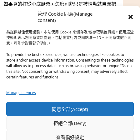
如果真的打從心底厭惡，怎麼可能只是被情勒就自願把
時…
管理 Cookie 同意(Manage
於『強風吹拂』
consent)
為提供最佳使用體驗，本站使用 Cookie 來儲存及/或存取裝置資訊。使用這些
熱帶魚
·
2026-06-22
技術即表示您同意資料處理，包括瀏覽行為或網站唯一 ID。不同意或撤回同
意，可能會影響部分功能。
之前看到網路上有人說灰二自私情勒大家陪他圓夢，但
真…
To provide the best experiences, we use technologies like cookies to
store and/or access device information. Consenting to these technologies
於『強風吹拂』
will allow us to process data such as browsing behavior or unique IDs on
this site. Not consenting or withdrawing consent, may adversely affect
certain features and functions.
珊
·
2026-06-18
我也喜歡運動番，雖然前陣子挑戰鑽石王牌失敗了，看
Manage services
第…
於『白領羽球部』
同意全部(Accept)
熱帶魚
·
2026-06-18
拒絕全部(Deny)
看了排少、強風吹拂，依然還是很喜歡運動番於是接續
著…
查看偏好設定