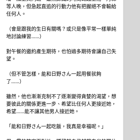
等人晚，但急起直追的行動力他有把握絕不會輸給
任何人。
（會是跟我的生日有關嗎？或只是像平常一樣單純
地討論練習……）
對午餐的邀約產生期待，也怕過多期待會讓自己失
望。
（但不管怎樣，能和日野さん一起用餐就夠
了……）
雖然，他也漸漸克制不了逐漸變得貪婪的渴望，想
要彼此的關係更進一步、希望比任何人更接近她，
希望……能不讓其他男人接近她。
「能和日野さん一起吃飯，我真是幸福呢。」