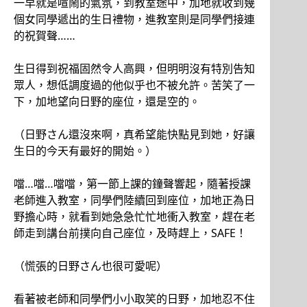
一早就是喧鬧的氣氛，到教室途中，加地就收到幾
個女同學遞出的生日禮物，進教室則是同學們接連
的祝賀聲……
生日得到祝福固然令人高興，但明明沒有特別告知
眾人，想低調度過的他似乎也不被允許。苦笑了一
下，加地望向日野的座位，還是空的。
（日野さん還沒來啊，真希望能快點見到她，好讓
生日的今天有最好的開始。）
噹…噹…噹噹，第一節上課的鐘聲響起，隨著授課
老師進入教室，同學們陸續回到座位，加地正為日
野擔心時，就看到她急急忙忙地衝入教室，趕在老
師走到講台前撲向自己座位，及時趕上，SAFE！
（慌張的日野さん也很可愛呢）
看著被老師和同學們小小取笑的日野，加地忍不住