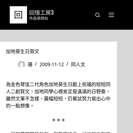
跳
至
主
要
內
容
加地葵生日賀文
珊
2009-11-12
同人文
為金色琴弦二代角色加地葵生日獻上祝福的短短同
人二創賀文，加地同學心裡肯定是滿滿的日野桑，
雖然文筆不怎樣，篇幅短短，仍嘗試努力寫出心中
的一點想像。
＊＊＊