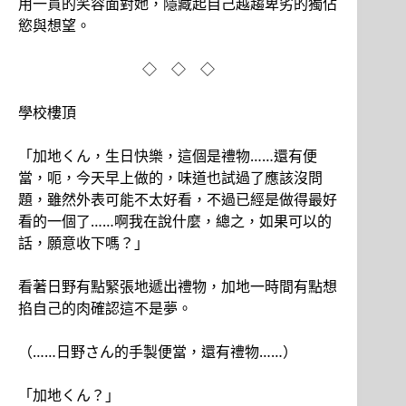
用一貫的笑容面對她，隱藏起自己越趨卑劣的獨佔
慾與想望。
◇ ◇ ◇
學校樓頂
「加地くん，生日快樂，這個是禮物……還有便
當，呃，今天早上做的，味道也試過了應該沒問
題，雖然外表可能不太好看，不過已經是做得最好
看的一個了……啊我在說什麼，總之，如果可以的
話，願意收下嗎？」
看著日野有點緊張地遞出禮物，加地一時間有點想
掐自己的肉確認這不是夢。
（……日野さん的手製便當，還有禮物……）
「加地くん？」