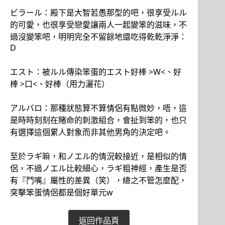
ビラール：殿下是大智若愚那型的吧，很享受ルル
的可愛，也很享受戀愛讓兩人一起變笨的滋味，不
過沒變笨吧，明明完全不留餘地還吃得乾乾淨淨：
D
エスト：被ルル傳染笨蛋的エスト好棒 >W<、好
棒 >口<、好棒（用力灑花）
アルバロ：那種狀態算不算情侶有點微妙，唔，這
是時時刻刻在賭命的刺激組合，會扯到笨的，也只
有選擇這個累人對象而非其他男角的決定吧。
至於ラギ嘛，和ノエル的情況較接近，是相似的情
侶，不過ノエル比較細心，ラギ粗神經，產生是否
有『鬥嘴』屬性的差異（笑），總之不管怎麼配，
突擊笨蛋情侶都是個好單元w
返回作品頁