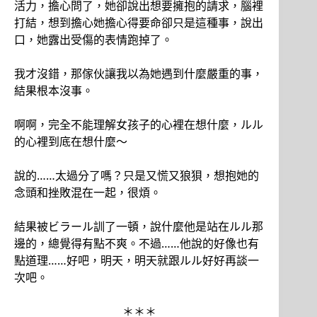
活力，擔心問了，她卻說出想要擁抱的請求，腦裡
打結，想到擔心她擔心得要命卻只是這種事，說出
口，她露出受傷的表情跑掉了。
我才沒錯，那傢伙讓我以為她遇到什麼嚴重的事，
結果根本沒事。
啊啊，完全不能理解女孩子的心裡在想什麼，ルル
的心裡到底在想什麼～
說的……太過分了嗎？只是又慌又狼狽，想抱她的
念頭和挫敗混在一起，很煩。
結果被ビラール訓了一頓，說什麼他是站在ルル那
邊的，總覺得有點不爽。不過……他說的好像也有
點道理……好吧，明天，明天就跟ルル好好再談一
次吧。
＊＊＊