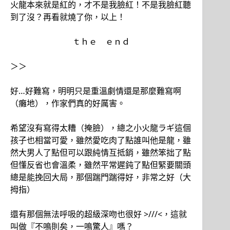
火龍本來就是紅的，才不是我臉紅！不是我臉紅聽
到了沒？再看就燒了你，以上！
ｔｈｅ ｅｎｄ
＞＞
好…好難寫，明明只是重溫劇情還是那麼難寫啊
（癱地），作家們真的好厲害。
希望沒有寫得太糟（掩臉），總之小火龍ラギ這個
孩子也相當可愛，雖然愛吃肉了點誰叫他是龍，雖
然大男人了點但可以跟純情互抵銷，雖然笨拙了點
但懂反省也會溫柔，雖然平常遲鈍了點但緊要關頭
總是能挽回大局，那個踹門踹得好，非常之好（大
拇指）
還有那個無法呼吸的超級深吻也很好 >///<，這就
叫做『不鳴則矣，一鳴驚人』嗎？