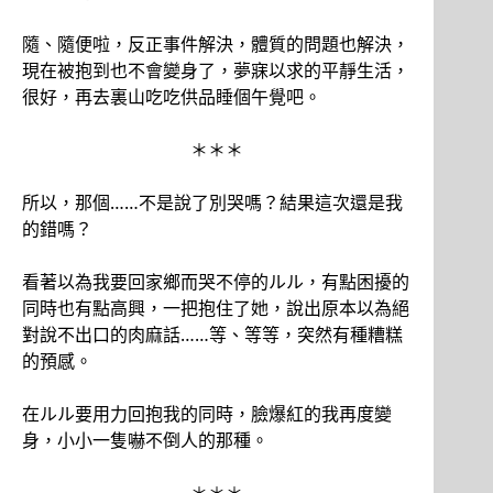
隨、隨便啦，反正事件解決，體質的問題也解決，
現在被抱到也不會變身了，夢寐以求的平靜生活，
很好，再去裏山吃吃供品睡個午覺吧。
＊＊＊
所以，那個……不是說了別哭嗎？結果這次還是我
的錯嗎？
看著以為我要回家鄉而哭不停的ルル，有點困擾的
同時也有點高興，一把抱住了她，說出原本以為絕
對說不出口的肉麻話……等、等等，突然有種糟糕
的預感。
在ルル要用力回抱我的同時，臉爆紅的我再度變
身，小小一隻嚇不倒人的那種。