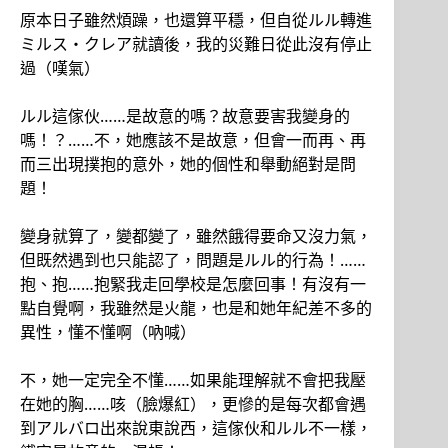
原本日子雖然煩躁，也還算平穩，但自從ルル轉進
ミルス・クレア就讀後，我的災難日從此沒有停止
過（嘆氣）
ルル這傢伙……是故意的嗎？故意要害我變身的
嗎！？……不，她應該不是故意，但會一而再、再
而三出現撲抱的意外，她的個性和舉動絕對是問
題！
變身就算了，變都變了，雖然餓得要命又沒力氣，
但既然遇到也只能認了，問題是ルル的行為！……
抱、抱……抱緊我走回學校是怎麼回事！有沒有一
點自覺啊，我雖然是火龍，也是和她年紀差不多的
異性，懂不懂啊（吶喊）
不，她一定完全不懂……如果能理解就不會把我壓
在她的胸……咳（臉爆紅），更慘的是每次都會遇
到アルバロ出來說東說西，這傢伙和ルル不一樣，