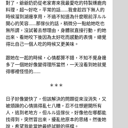
對了，爺爺奶奶從老家寄來我最愛吃的特製燻鹿肉
料理，超～好吃，平常的話……我會趁四下無人的
時候溜到湖邊享用，不過不知道為什麼眼前浮ルル
開心的笑容……那傢伙的話，稍微分一點給她吃也
無所謂，沒試著去想理由，身體就直接行動，約她
出來、看她咬下後因為太好吃而感動的表情，總覺
得比自己一個人吃的時候又更美味。
跟她在一起的時候，心情都算不錯，不知不覺身邊
多了一個她好像變得理所當然，一天沒看到她就覺
得哪裡怪怪的……
＊＊＊
日子好像變快了，但該解決的問題從來沒消失，又
被煩躁的心情搞得亂七八糟，忍不住想避開所有
人，逃到老地方，但ルル這傢伙，好像他在哪都能
找得到，突然冒出來，擾亂他原本的思緒。然後她
說，希望我能當她最終試驗的搭檔。