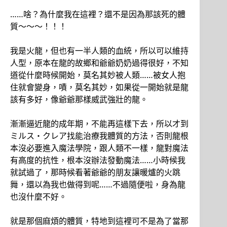
……啥？為什麼我在這裡？還不是因為那該死的體
質～～～！！！
我是火龍，但也有一半人類的血統，所以可以維持
人型，原本在龍的故鄉和爺爺奶奶過得很好，不知
道從什麼時候開始，莫名其妙被人類……被女人抱
住就會變身，嘖，莫名其妙，如果從一開始就是龍
該有多好，像爺爺那樣威武強壯的龍。
漸漸逼近龍的成年期，不能再這樣下去，所以才到
ミルス・クレア找能治療我體質的方法，否則龍根
本沒必要進入魔法學院，跟人類不一樣，龍對魔法
有高度的抗性，根本沒辦法發動魔法……小時候我
就試過了，那時候看著爺爺的朋友讓暖爐的火跳
舞，還以為我也做得到呢……不過隨便啦，身為龍
也沒什麼不好。
就是那個麻煩的體質，特地到這裡可不是為了當那