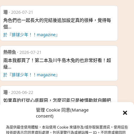
珊
·
2026-07-21
角色們也一起長大的完結後追加設定真的很棒，覺得每
個…
於『排球少年！！magazine』
熱帶魚
·
2026-07-21
兩本我都買了！第二本及川牛島木兔的也非常好看！超
級…
於『排球少年！！magazine』
珊
·
2026-06-22
如果真的打從心底厭惡，怎麼可能只是被情勒就自願把
時…
管理 Cookie 同意(Manage
於『強風吹拂』
consent)
為提供最佳使用體驗，本站使用 Cookie 來儲存及/或存取裝置資訊。使用這些
熱帶魚
·
2026-06-22
技術即表示您同意資料處理，包括瀏覽行為或網站唯一 ID。不同意或撤回同