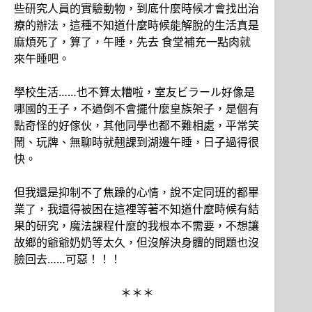
些研究人員的實驗動物，到底什麼時候才會找出治
療的辦法，這種不知道什麼時候能解脫的生活真是
麻煩死了，算了，午睡，先去 食堂補充一點肉就
來午睡吧。
學校生活……也不算太糟啦，室友ビラール好像是
哪國的王子，不過倒不會擺什麼皇族架子，是個有
點奇怪的好傢伙，其他同學也都不難相處，平常笑
鬧、玩牌、無聊時就翹課到湖邊午睡，日子過得很
快。
但我還是抑制不了焦躁的心情，說不定同班的都畢
業了，我還得被困在這裡等著不知道什麼時候有結
果的研究，魔法課程什麼的我根本不需要，不想讓
故鄉的爺爺奶奶等太久，但沒解決身體的問題也沒
臉回去……可惡！！！
＊＊＊