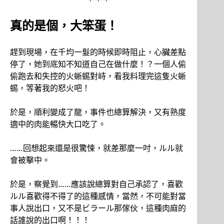
真的是個，大笨蛋！
趕到現場，在千均一髮的時候即時阻止，心臟差點
停了，她到底知不知道自己在做什麼！？一個人偷
偷跑去和失控的火蜥蜴對峙，看我料理完這隻火蜥
蜴，等著我的怒火吧！
於是，順利變成了龍，事件也總算解決，又有熟度
適中的肉能暢快大口吃了。
……回想起來還是很驚悚，就差那麼一吋，ルル就
會被擊中。
於是，察覺到……應該說總算對自己承認了，喜歡
ルル喜歡得不得了的這種感情，當然，不可能對當
事人說出口，又不是ビラール那傢伙，這種肉麻的
話誰說的出口啊！！！