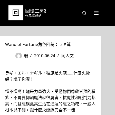
跳
至
主
要
內
容
Wand of Fortune角色回萌：ラギ篇
珊
2010-06-24
同人文
ラギ・エル・ナギル，種族是火龍……什麼火蜥
蜴？燒了你喔！！！
懂不懂啊！龍是力量強大、受動物們尊敬崇拜的種
族，不需要仰賴魔法就很厲害，抗魔性和戰鬥力都
高，而且龍族孤高生活在遙遠的龍之領域，一般人
根本見不到，跟什麼火蜥蜴完全不一樣！