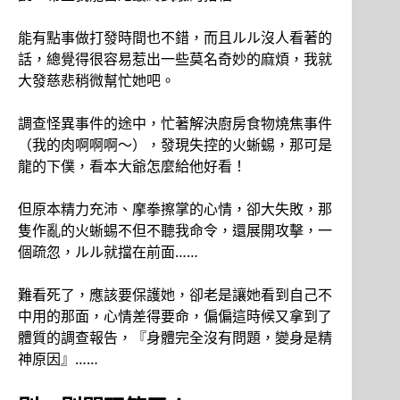
能有點事做打發時間也不錯，而且ルル沒人看著的
話，總覺得很容易惹出一些莫名奇妙的麻煩，我就
大發慈悲稍微幫忙她吧。
調查怪異事件的途中，忙著解決廚房食物燒焦事件
（我的肉啊啊啊～），發現失控的火蜥蜴，那可是
龍的下僕，看本大爺怎麼給他好看！
但原本精力充沛、摩拳擦掌的心情，卻大失敗，那
隻作亂的火蜥蜴不但不聽我命令，還展開攻擊，一
個疏忽，ルル就擋在前面……
難看死了，應該要保護她，卻老是讓她看到自己不
中用的那面，心情差得要命，偏偏這時候又拿到了
體質的調查報告，『身體完全沒有問題，變身是精
神原因』……