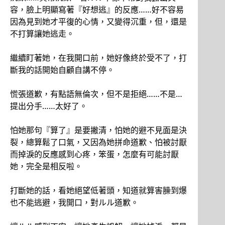
容，臉上明顯寫著『好想逃』的反應……好不容易
因為見到她才平復的心情，又變得沉重，但，還是
不打算讓她逃走。
繼續盯著她，在我開口前，她好像終於受不了，打
斷我的話開始自顧自講不停。
慌張道歉，有點語無倫次，但不是拒絕……不是…
提出分手……太好了。
怕她那句『算了』是要撇清，怕她的避不見面是決
裂，總算鬆了口氣，又因為她拼命道歉、怕被討厭
而掉淚的反應感到心疼，笨蛋，怎麼有可能討厭
她，完全是相反啦。
打斷她的話，看她絕望低著頭，知道就算害臊到爆
也不能逃避，我開口，對ルル道歉。