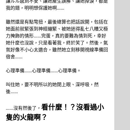
讓ルル感到不安、讓她產生誤解、讓她掉淚，都是
我的錯，明明想保護她啊……
雖然還是有點彆扭，最後總算也把話說開，包括在
她面前就緊張到神經繃緊、被她迷得亂七八糟又極
力掩飾的情形……完蛋，真的要難為情到死，幸好
她什麼也沒說，只是看著我，終於笑了。然後，氣
氛好像不小心太適合，雖然她立刻移開視線準備回
宿舍……
心理準備……心理準備……心理準備。
叫住她，要不明所以的她閉上眼、深呼吸，然
後……
看什麼！？沒看過小
……沒有然後了，
隻的火龍啊？