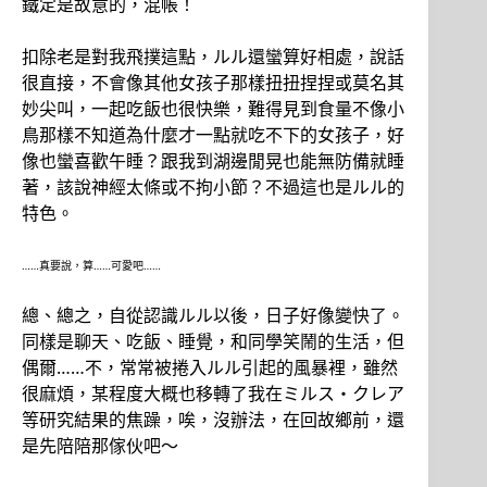
鐵定是故意的，混帳！
扣除老是對我飛撲這點，ルル還蠻算好相處，說話
很直接，不會像其他女孩子那樣扭扭捏捏或莫名其
妙尖叫，一起吃飯也很快樂，難得見到食量不像小
鳥那樣不知道為什麼才一點就吃不下的女孩子，好
像也蠻喜歡午睡？跟我到湖邊閒晃也能無防備就睡
著，該說神經太條或不拘小節？不過這也是ルル的
特色。
……真要說，算……可愛吧……
總、總之，自從認識ルル以後，日子好像變快了。
同樣是聊天、吃飯、睡覺，和同學笑鬧的生活，但
偶爾……不，常常被捲入ルル引起的風暴裡，雖然
很麻煩，某程度大概也移轉了我在ミルス・クレア
等研究結果的焦躁，唉，沒辦法，在回故鄉前，還
是先陪陪那傢伙吧～