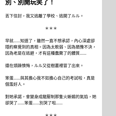
別、別開玩笑了！
丟下信封，我又逃離了學校、逃開了ルル。
＊＊＊
早就……知道了，雖然一直不想承認，內心深處卻
隱約察覺到的真相。因為太軟弱、因為猶豫不決，
因為老是在逃避，才有這種蠢斃了的體質……
還在煩躁懊悔，ルル又從樹叢裡冒了出來。
笨蛋……與其擔心我不如擔心自己的考試啦，真是
個濫好人。
對她承諾，會變身成龍壓制那隻火蜥蜴的氣焰，她
卻哭了……笨蛋……別哭了啦……
＊＊＊