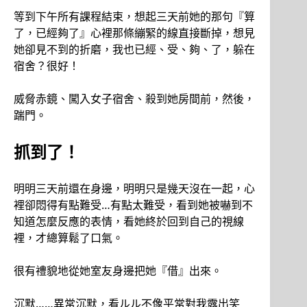
等到下午所有課程結束，想起三天前她的那句『算
了，已經夠了』心裡那條繃緊的線直接斷掉，想見
她卻見不到的折磨，我也已經、受、夠、了，躲在
宿舍？很好！
威脅赤鏡、闖入女子宿舍、殺到她房間前，然後，
踹門。
抓到了！
明明三天前還在身邊，明明只是幾天沒在一起，心
裡卻悶得有點難受…有點太難受，看到她被嚇到不
知道怎麼反應的表情，看她終於回到自己的視線
裡，才總算鬆了口氣。
很有禮貌地從她室友身邊把她『借』出來。
沉默……異常沉默，看ルル不像平常對我露出笑