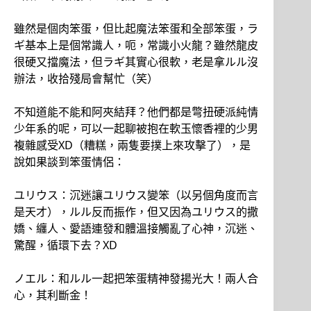
雖然是個肉笨蛋，但比起魔法笨蛋和全部笨蛋，ラ
ギ基本上是個常識人，呃，常識小火龍？雖然龍皮
很硬又擋魔法，但ラギ其實心很軟，老是拿ルル沒
辦法，收拾殘局會幫忙（笑）
不知道能不能和阿夾結拜？他們都是彆扭硬派純情
少年系的呢，可以一起聊被抱在軟玉懷香裡的少男
複雜感受XD（糟糕，兩隻要撲上來攻擊了），是
說如果談到笨蛋情侶：
ユリウス：沉迷讓ユリウス變笨（以另個角度而言
是天才），ルル反而振作，但又因為ユリウス的撒
嬌、纏人、愛語連發和體溫接觸亂了心神，沉迷、
驚醒，循環下去？XD
ノエル：和ルル一起把笨蛋精神發揚光大！兩人合
心，其利斷金！