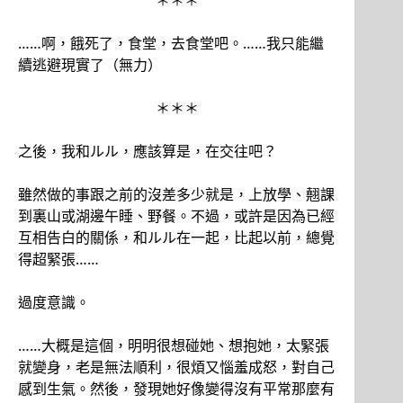
＊＊＊
……啊，餓死了，食堂，去食堂吧。……我只能繼
續逃避現實了（無力）
＊＊＊
之後，我和ルル，應該算是，在交往吧？
雖然做的事跟之前的沒差多少就是，上放學、翹課
到裏山或湖邊午睡、野餐。不過，或許是因為已經
互相告白的關係，和ルル在一起，比起以前，總覺
得超緊張……
過度意識。
……大概是這個，明明很想碰她、想抱她，太緊張
就變身，老是無法順利，很煩又惱羞成怒，對自己
感到生氣。然後，發現她好像變得沒有平常那麼有