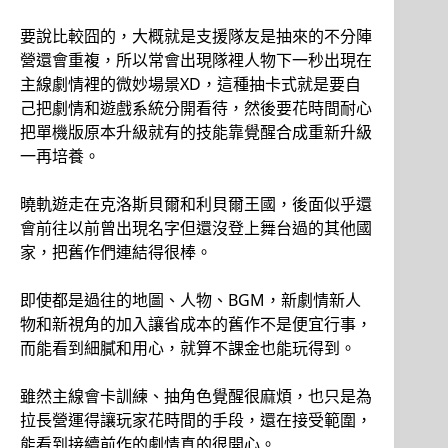
要說比較囧的，大概就是支援隊友是抽來的不分陣
營還會重複，所以常會出現隊裡人物下一秒出現在
主線劇情裡的微妙場景XD，這種抽卡式就是要自
己把劇情和遊戲系統分開看待，然後要花時間耐心
把單機版原本升級就有的技能靠覺醒合成重新升級
一再培養。
曉軌遊走在克洛斯貝爾和利貝爾王國，後面似乎還
會前往以前曾出現名字但還沒登上舞台過的其他國
家，把舊作們連結得很棒。
即使都是過往的地圖、人物、BGM，新劇情新人
物和新視角的加入讓省成本的舊作不是便宜行事，
而能看到細膩和用心，就算不課金也能玩得到。
雖然主線會卡訓練、抽角色覺醒很麻煩，也只是為
拉長營運得讓玩家花時間的手段，還在接受範圍，
能看到接續前作的劇情真的很開心。