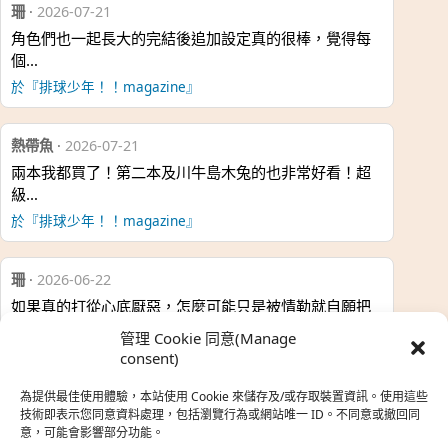
珊
·
2026-07-21
角色們也一起長大的完結後追加設定真的很棒，覺得每
個…
於『排球少年！！magazine』
熱帶魚
·
2026-07-21
兩本我都買了！第二本及川牛島木兔的也非常好看！超
級…
於『排球少年！！magazine』
珊
·
2026-06-22
如果真的打從心底厭惡，怎麼可能只是被情勒就自願把
時…
管理 Cookie 同意(Manage
於『強風吹拂』
consent)
為提供最佳使用體驗，本站使用 Cookie 來儲存及/或存取裝置資訊。使用這些
熱帶魚
·
2026-06-22
技術即表示您同意資料處理，包括瀏覽行為或網站唯一 ID。不同意或撤回同
意，可能會影響部分功能。
之前看到網路上有人說灰二自私情勒大家陪他圓夢，但