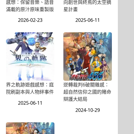
感想：保留音樂、語音
向創世與終焉的太空摘
滿載的原汁原味重製版
星計畫
2026-02-23
2025-06-11
界之軌跡遊戲感想：庭
逆轉裁判6破關雜感：
院刷副本與人物絆事件
超自然信仰之國的賭命
辯護大結局
2025-06-11
2024-10-29