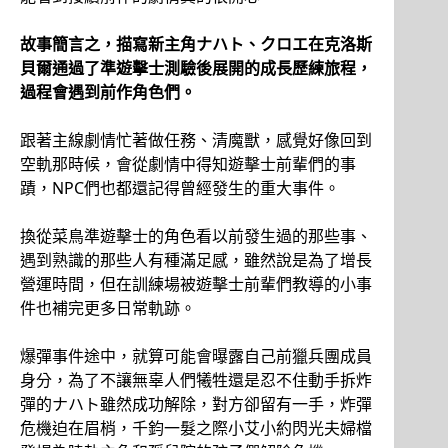
故事簡言之，描寫新主角ナハト、クロエ在克洛斯
貝爾通過了準遊擊士測驗後展開的成長歷練旅程，
過程會遇到前作角色們。
跟著主線劇情忙著做任務、清魔獸，感覺好像回到
空軌那時候，會從劇情中得知遊擊士前輩們的事
蹟，NPC們也都還記得曾經發生的重大事件。
換從菜鳥準遊擊士的角色看以前發生過的那些事、
遇到熟識的那些人有種滿足感，雖然說是為了增長
營運時間，但在訓練場被遊擊士前輩們教導的小事
件也補完更多日常軌跡。
爆彈事件途中，就算可能會曝露自己前獵兵團成員
身分，為了不讓無辜人們犧牲還是忍不住動手拆炸
彈的ナハト雖然成功解除，對方卻留有一手，炸彈
危機迫在眉梢，千鈞一髮之際小艾小約閃光夫婦檔