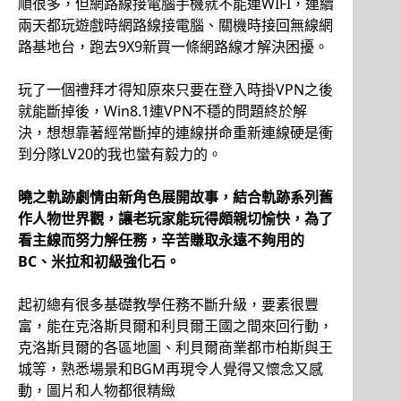
順很多，但網路線接電腦手機就不能連WIFI，連續
兩天都玩遊戲時網路線接電腦、關機時接回無線網
路基地台，跑去9X9新買一條網路線才解決困擾。
玩了一個禮拜才得知原來只要在登入時掛VPN之後
就能斷掉後，Win8.1連VPN不穩的問題終於解
決，想想靠著經常斷掉的連線拼命重新連線硬是衝
到分隊LV20的我也蠻有毅力的。
曉之軌跡劇情由新角色展開故事，結合軌跡系列舊
作人物世界觀，讓老玩家能玩得頗親切愉快，為了
看主線而努力解任務，辛苦賺取永遠不夠用的
BC、米拉和初級強化石。
起初總有很多基礎教學任務不斷升級，要素很豐
富，能在克洛斯貝爾和利貝爾王國之間來回行動，
克洛斯貝爾的各區地圖、利貝爾商業都市柏斯與王
城等，熟悉場景和BGM再現令人覺得又懷念又感
動，圖片和人物都很精緻