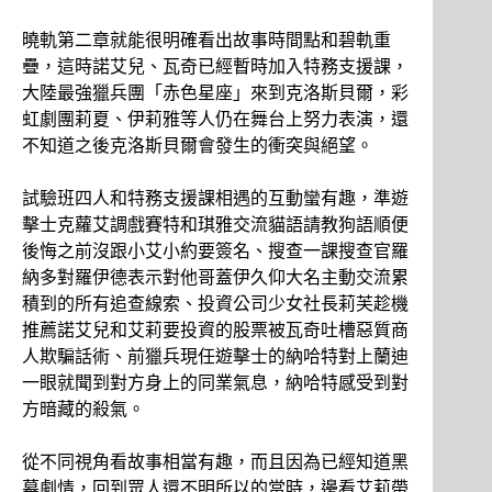
曉軌第二章就能很明確看出故事時間點和碧軌重
疊，這時諾艾兒、瓦奇已經暫時加入特務支援課，
大陸最強獵兵團「赤色星座」來到克洛斯貝爾，彩
虹劇團莉夏、伊莉雅等人仍在舞台上努力表演，還
不知道之後克洛斯貝爾會發生的衝突與絕望。
試驗班四人和特務支援課相遇的互動蠻有趣，準遊
擊士克蘿艾調戲賽特和琪雅交流貓語請教狗語順便
後悔之前沒跟小艾小約要簽名、搜查一課搜查官羅
納多對羅伊德表示對他哥蓋伊久仰大名主動交流累
積到的所有追查線索、投資公司少女社長莉芙趁機
推薦諾艾兒和艾莉要投資的股票被瓦奇吐槽惡質商
人欺騙話術、前獵兵現任遊擊士的納哈特對上蘭迪
一眼就聞到對方身上的同業氣息，納哈特感受到對
方暗藏的殺氣。
從不同視角看故事相當有趣，而且因為已經知道黑
幕劇情，回到眾人還不明所以的當時，邊看艾莉帶