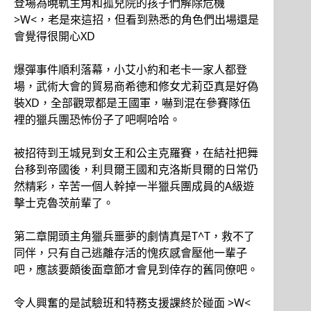
登場為曉軌主角和孤兒院的孩子們解除危機
>W<，老是來這招，但看到熟悉的角色們出場還是
會覺得很開心XD
爆彈事件順利落幕，小艾小約和老卡一家人都登
場，武術大會的貿易商希德和修女尤莉亞真是好偽
裝XD，全部觀眾都是王國軍，嚇到混在參賽隊伍
裡的獵兵團恐怖份子了吧啊哈哈。
被招待到王城見到女王和公主克羅賽，在結社把舞
台移到帝國後，利貝爾王國和克洛斯貝爾的日常仍
然精彩，辛苦一個人幹掉一半獵兵團成員的A級遊
擊士克魯茨前輩了。
第二章開頭主角獵兵噩夢的劇情真是T^T，救不了
同伴，只有自己逃離存活的愧疚感會壓他一輩子
吧，應該要頗後面章節才會見到倖存的舊同僚吧。
令人興奮的是試驗班和特務支援課終於碰面 >W<