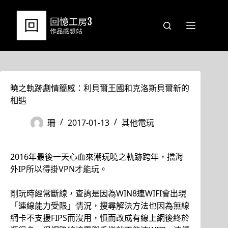
跳
至
主
要
內
容
曉之軌跡劇情簡感：利貝爾王國和克洛斯貝爾新的
相遇
珊
2017-01-13
其他電玩
2016年最後一天心血來潮玩曉之軌跡跨年，擋海
外IP所以得掛VPN才能玩。
剛玩時經常斷線，查詢是因為WIN8連WIFI會出現
「連線能力受限」情況，搜尋解決方法也因為無線
網卡不支援FIPS而沒用，憤而改成有線上網後終於