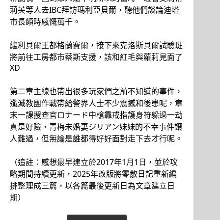
莉芙等人去IBC拜訪瑪利亞貝爾，聽他們談論迪塔
市長頗時感慨萬千。
繼利貝爾王都格蘭賽爾，接下來克洛斯貝爾試驗班
將前往工房都市蔡斯支援，該和紅毛與蘿莉見面了
XD
第二章主線也帶出很多玩家們之前不知道的事件，
殲滅教團作戰帶給警界人士不少震撼和後患呢，章
末一課搜查官ロナード中槍靠戒指護身符躲過一劫
真是好險，青梅未婚妻ジリアン妹妹的不幸事件讓
人難過，但無論是誰都得好好面對走下去才行呢。
（追註：感想最早建立於2017年1月1日，並於攻
略期間持續更新，2025年改版將零散日記重新編
排整理成三篇，以各篇最後更新日為文章建立日
期）