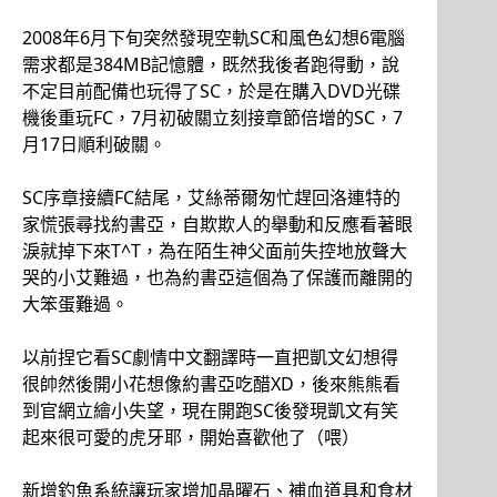
2008年6月下旬突然發現空軌SC和風色幻想6電腦
需求都是384MB記憶體，既然我後者跑得動，說
不定目前配備也玩得了SC，於是在購入DVD光碟
機後重玩FC，7月初破關立刻接章節倍增的SC，7
月17日順利破關。
SC序章接續FC結尾，艾絲蒂爾匆忙趕回洛連特的
家慌張尋找約書亞，自欺欺人的舉動和反應看著眼
淚就掉下來T^T，為在陌生神父面前失控地放聲大
哭的小艾難過，也為約書亞這個為了保護而離開的
大笨蛋難過。
以前捏它看SC劇情中文翻譯時一直把凱文幻想得
很帥然後開小花想像約書亞吃醋XD，後來熊熊看
到官網立繪小失望，現在開跑SC後發現凱文有笑
起來很可愛的虎牙耶，開始喜歡他了（喂）
新增釣魚系統讓玩家增加晶曜石、補血道具和食材