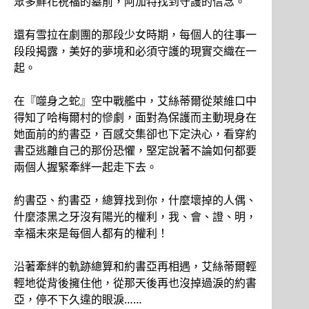
眾多鮮花祝福的墓前，阿加特找到守護的信念。
還有雪拉在劇團的那段少女時期，每個人的往事一
段段揭露，美好的夢境和必須守護的現實交織在一
起。
在『噬身之蛇』空中戰艦中，艾絲蒂爾從萊維口中
得知了哈梅爾村的慘劇，面對為保護而主動現身在
她面前的約書亞，百感交集卻也下定決心，看穿約
書亞逃離自己的那份恐懼，堅定說著不論如何都要
兩個人握緊牽絆一起走下去。
約書亞、約書亞，總算找到你，什麼壞掉的人偶、
什麼漆黑之牙沒有陽光的權利，我、會、證、明，
幸福未來是每個人都有的權利！
沿著牽絆的軌跡總算和約書亞再相遇，艾絲蒂爾輕
輕地從背後擁住他，從那天後再也沒掉過淚的約書
亞，停不下久違的眼淚……