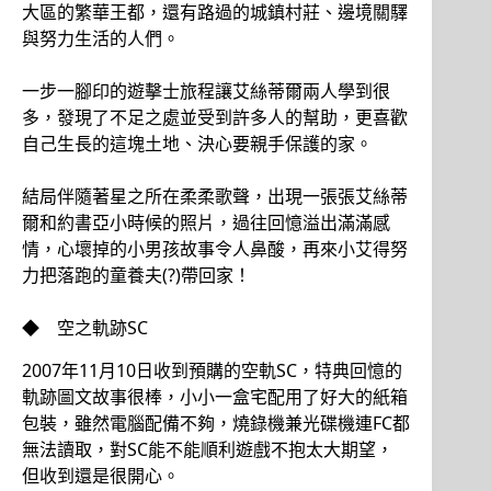
大區的繁華王都，還有路過的城鎮村莊、邊境關驛
與努力生活的人們。
一步一腳印的遊擊士旅程讓艾絲蒂爾兩人學到很
多，發現了不足之處並受到許多人的幫助，更喜歡
自己生長的這塊土地、決心要親手保護的家。
結局伴隨著星之所在柔柔歌聲，出現一張張艾絲蒂
爾和約書亞小時候的照片，過往回憶溢出滿滿感
情，心壞掉的小男孩故事令人鼻酸，再來小艾得努
力把落跑的童養夫(?)帶回家！
◆ 空之軌跡SC
2007年11月10日收到預購的空軌SC，特典回憶的
軌跡圖文故事很棒，小小一盒宅配用了好大的紙箱
包裝，雖然電腦配備不夠，燒錄機兼光碟機連FC都
無法讀取，對SC能不能順利遊戲不抱太大期望，
但收到還是很開心。