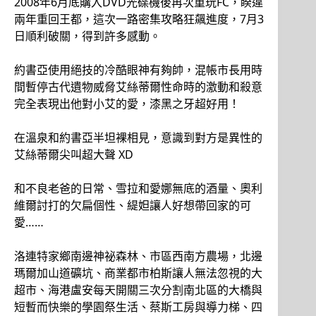
2008年6月底購入DVD光碟機後再次重玩FC，睽違
兩年重回王都，這次一路密集攻略狂飆進度，7月3
日順利破關，得到許多感動。
約書亞使用絕技的冷酷眼神有夠帥，混帳市長用時
間暫停古代遺物威脅艾絲蒂爾性命時的激動和殺意
完全表現出他對小艾的愛，漆黑之牙超好用！
在溫泉和約書亞半坦裸相見，意識到對方是異性的
艾絲蒂爾尖叫超大聲 XD
和不良老爸的日常、雪拉和愛娜無底的酒量、奧利
維爾討打的欠扁個性、緹妲讓人好想帶回家的可
愛……
洛連特家鄉南邊神祕森林、市區西南方農場，北邊
瑪爾加山道礦坑、商業都市柏斯讓人無法忽視的大
超市、海港盧安每天開關三次分割南北區的大橋與
短暫而快樂的學園祭生活、蔡斯工房與導力梯、四