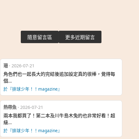
隨意留言區
更多近期留言
珊
·
2026-07-21
角色們也一起長大的完結後追加設定真的很棒，覺得每
個…
於『排球少年！！magazine』
熱帶魚
·
2026-07-21
兩本我都買了！第二本及川牛島木兔的也非常好看！超
級…
於『排球少年！！magazine』