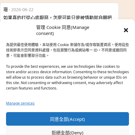
珊
·
2026-06-22
如果真的打從心底厭惡，怎麼可能只是被情勒就自願把
時…
管理 Cookie 同意(Manage
於『強風吹拂』
consent)
為提供最佳使用體驗，本站使用 Cookie 來儲存及/或存取裝置資訊。使用這些
熱帶魚
·
2026-06-22
技術即表示您同意資料處理，包括瀏覽行為或網站唯一 ID。不同意或撤回同
意，可能會影響部分功能。
之前看到網路上有人說灰二自私情勒大家陪他圓夢，但
真…
To provide the best experiences, we use technologies like cookies to
store and/or access device information. Consenting to these technologies
於『強風吹拂』
will allow us to process data such as browsing behavior or unique IDs on
this site. Not consenting or withdrawing consent, may adversely affect
certain features and functions.
珊
·
2026-06-18
我也喜歡運動番，雖然前陣子挑戰鑽石王牌失敗了，看
Manage services
第…
於『白領羽球部』
同意全部(Accept)
熱帶魚
·
2026-06-18
拒絕全部(Deny)