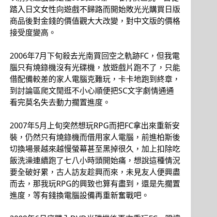
踏入日文女性向遊戲不歸路而開始敗光光購買日版
商品後對金錢的價值觀大大改變，對中文版的價格
接受度變高。
2006年7月下旬殺去光南買回空之軌跡FC，但我電
腦只有燒錄機沒有光碟機，放遊戲片跑不了，只能
借配備較差的家人電腦克難玩，卡卡地跑到終章，
到討論區爬文閒逛不小心順便把SC文字劇情通通
看完莫名失去動力擱置進度。
2007年5月上旬突然想玩RPG而把FC拿出來重新安
裝，仍然只有燒錄機而借用家人電腦，前進柏斯後
切換場景越來越慢螢幕甚至黑掉很久，加上扣除吃
飯洗澡連續跑了七八小時頭開始痛，想說這種情況
要全破好累，古人訪友趁興而來，未見友人便興盡
而去，那我玩RPG的興致也算有盡到，還是先擱置
進度，等有錢換電腦設備再重新奮戰吧。