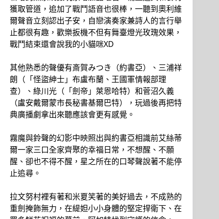
獲取管道，追加了戰鬥語音也很棒，一聽到奧利維
爾聲音立刻認出子安，自戀演奏家兼詩人的言行舉
止都很有趣，歡樂扳機不但有舞臺燈光玫瑰效果，
戰鬥結束還會說我的小貓咪XD
其他熟悉的聲優有斎賀みつき（約書亞）、三浦祥
朗（「怪盜紳士」布盧布蘭、王國軍情報部理
查）、綠川光（「劍帝」萊恩哈特）和菅沼久義
（盧安戴爾蒙市長秘書基爾巴特），玩過後再把特
典廣播劇拿出來聽應該會更有感覺。
霧魔與鈴聲的幻影中映照出與約書亞相識前艾絲蒂
爾一家三口全家齊聚的幸福日常，不想醒、不願
醒、卻也不得不醒，星之所在的口琴聲說著不能停
止追尋。
拉文努村裡有著和米夏笑著的美好過去，不成熟的
重劍掩飾無力，在緹妲小小身體的堅定捍衛下、在