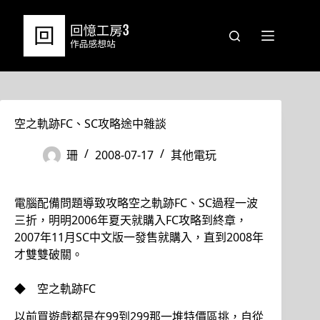
跳
至
主
要
內
容
空之軌跡FC、SC攻略途中雜談
珊
2008-07-17
其他電玩
電腦配備問題導致攻略空之軌跡FC、SC過程一波
三折，明明2006年夏天就購入FC攻略到終章，
2007年11月SC中文版一發售就購入，直到2008年
才雙雙破關。
◆ 空之軌跡FC
以前買遊戲都是在99到299那一堆特價區挑，自從