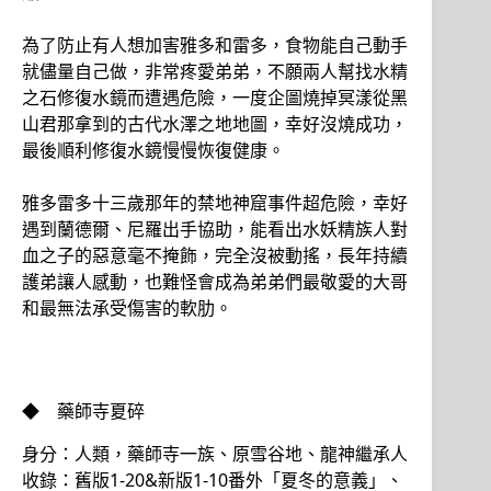
為了防止有人想加害雅多和雷多，食物能自己動手
就儘量自己做，非常疼愛弟弟，不願兩人幫找水精
之石修復水鏡而遭遇危險，一度企圖燒掉冥漾從黑
山君那拿到的古代水澤之地地圖，幸好沒燒成功，
最後順利修復水鏡慢慢恢復健康。
雅多雷多十三歲那年的禁地神窟事件超危險，幸好
遇到蘭德爾、尼羅出手協助，能看出水妖精族人對
血之子的惡意毫不掩飾，完全沒被動搖，長年持續
護弟讓人感動，也難怪會成為弟弟們最敬愛的大哥
和最無法承受傷害的軟肋。
◆ 藥師寺夏碎
身分：人類，藥師寺一族、原雪谷地、龍神繼承人
收錄：舊版1-20&新版1-10番外「夏冬的意義」、