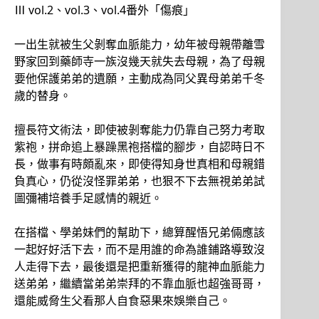
Ⅲ vol.2、vol.3、vol.4番外「傷痕」
一出生就被生父剝奪血脈能力，幼年被母親帶離雪
野家回到藥師寺一族沒幾天就失去母親，為了母親
要他保護弟弟的遺願，主動成為同父異母弟弟千冬
歲的替身。
擅長符文術法，即使被剝奪能力仍靠自己努力考取
紫袍，拼命追上暴躁黑袍搭檔的腳步，自認時日不
長，做事有時頗亂來，即使得知身世真相和母親錯
負真心，仍從沒怪罪弟弟，也狠不下去無視弟弟試
圖彌補培養手足感情的親近。
在搭檔、學弟妹們的幫助下，總算醒悟兄弟倆應該
一起好好活下去，而不是用誰的命為誰鋪路導致沒
人走得下去，最後還是把重新獲得的龍神血脈能力
送弟弟，繼續當弟弟崇拜的不靠血脈也超強哥哥，
還能威脅生父看那人自食惡果來娛樂自己。