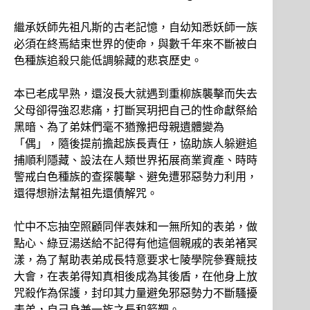
繼承妖師先祖凡斯的古老記憶，自幼知悉妖師一族
必須在終焉結束世界的使命，與數千年來不斷被白
色種族追殺只能低調躲藏的悲哀歷史。
本已老成早熟，還沒長大就遇到重柳族襲擊而失去
父母卻得強忍悲痛，打斷冥玥把自己的性命獻祭給
黑暗、為了弟妹們毫不猶豫把母親遺體變為
「偶」，隨後提前擔起族長責任，協助族人躲避追
捕順利隱藏、設法在人類世界拓展商業資產、時時
警戒白色種族的查探襲擊、避免遭邪惡勢力利用，
還得想辦法幫祖先還債解咒。
忙中不忘抽空照顧同伴表妹和一無所知的表弟，做
點心、綠豆湯送給不記得有他這個親戚的表弟褚冥
漾，為了幫助表弟成長特意要求七陵學院參賽競技
大會，在表弟得知真相後成為其後盾，在他身上放
咒殺作為保護，封印其力量避免邪惡勢力不斷騷擾
表弟，自己身兼一族之長和箭靶。