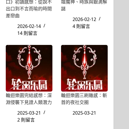
口》初讀感想：從說不
噬魔神、時族與銀滴解
出口到不言而喻的時間
謎
差戀曲
2026-02-12
2026-02-14
4 則留言
14 則留言
輪迴樂園完結感想：深
輪迴樂園三刷雜感：斬
淵侵襲下見證人類潛力
首的夜社交圈
2025-03-21
2025-03-21
2 則留言