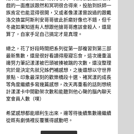
戲的一面應該跟然和冥玥很合得來，投胎到妖師一
族肯定也能混得很開，又或者像漾漾曾說過的跟戴
洛交換當阿斯利安哥哥彼此折磨好像也不錯，但千
冬歲如果知道有人想跟他搶哥哥應該會殺人，還是
算了，自家手足自己搞定才是真理。
總之，花了好段時間把系列從第一部複習到第三部
最新集數，還是很好看讀得廢寢忘食，這次邊重溫
邊努力筆記漾漾被巴頭被揍被踹的次數，還沒整理
完於是決定先就兄姊們補感想，之後還想以守世界
景點、印象最深刻的歡樂橋段十選、褚冥漾的成長
等角度繼續多寫幾篇感想，改天再重看的話則想統
計漾漾卡中間勸架次數和能聽到他心聲的腦內聊天
室會員人數（噗）
希望感想都能順利生出來，邊等待後續集數邊繼續
從既有劇情裡反覆獲得感動吧。