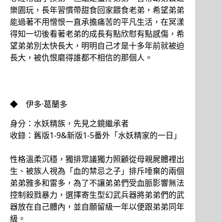
樂園玩，長年習慣帶甜食回家餵食老弟，希望弟弟
能過著不用憎恨一直承擔痛苦的平凡生活，在冥漾
得知一切後看著老弟的成長有點欣慰有點感傷，希
望弟弟別太快長大，明明自己才是十多年前就被迫
長大，被仇恨磨得誰都不相信的那個人。
◆ 伊多·葛蘭多
身分：水妖精族，先見之鏡繼承者
收錄：舊版1-9&新版1-5番外「水妖精家的一日」
性格溫柔沉穩，獨排眾議獨力照顧從母親屍體裡出
生、被族人視為「血的禁忌之子」排斥唾棄的兩個
弟弟雅多和雷多，為了不讓弟弟們受血脈影響無法
控制殺戮暴力，選擇寄生型幻武兵器將弟弟們的武
器放在自己體內，並自願留級一年以便跟弟弟同年
級。