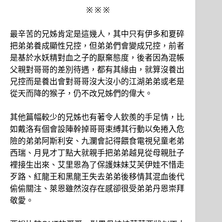
※ ※ ※
最辛苦的兄姊肯定是這幾人，其中只有伊多和夏碎
把弟弟養成顯性兄控，但弟弟們會變成兄控，前者
是基於水妖精對血之子的厭棄態度，後者因為混帳
父親對哥哥的差別待遇，都有其緣由，就算沒養出
兄控而是養出會對哥哥沒大沒小的江湖弟弟或老是
從天而降的猴子，仍不改兄姊們的偉大。
其他篇幅較少的兄姊也有著令人欽羨的手足情，比
如戴洛有個會設陣幹掉哥哥束縛其行動以免捲入危
險的弟弟阿斯利安、九瀾會記得餵食電視兒童老弟
西瑞、月見才丁點大就親手把弟弟越見從母親肚子
裡接生出來、艾里恩為了保護妹妹艾芙伊娃不惜走
歹路、紅龍王和黑龍王失去弟弟後移情其混血後代
偷偷關注、萊恩雖然沒存在感卻很受弟弟丹恩崇拜
敬愛。