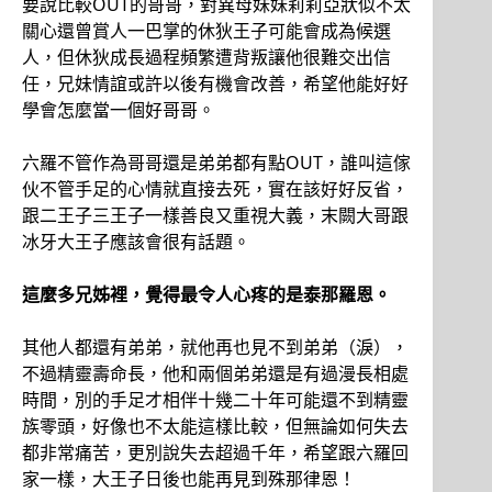
要說比較OUT的哥哥，對異母妹妹莉莉亞狀似不太
關心還曾賞人一巴掌的休狄王子可能會成為候選
人，但休狄成長過程頻繁遭背叛讓他很難交出信
任，兄妹情誼或許以後有機會改善，希望他能好好
學會怎麼當一個好哥哥。
六羅不管作為哥哥還是弟弟都有點OUT，誰叫這傢
伙不管手足的心情就直接去死，實在該好好反省，
跟二王子三王子一樣善良又重視大義，末闕大哥跟
冰牙大王子應該會很有話題。
這麼多兄姊裡，覺得最令人心疼的是泰那羅恩。
其他人都還有弟弟，就他再也見不到弟弟（淚），
不過精靈壽命長，他和兩個弟弟還是有過漫長相處
時間，別的手足才相伴十幾二十年可能還不到精靈
族零頭，好像也不太能這樣比較，但無論如何失去
都非常痛苦，更別說失去超過千年，希望跟六羅回
家一樣，大王子日後也能再見到殊那律恩！