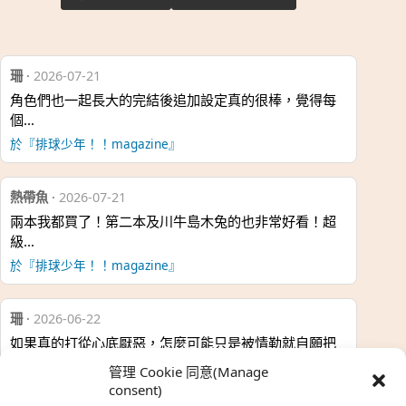
珊
·
2026-07-21
角色們也一起長大的完結後追加設定真的很棒，覺得每
個…
於『排球少年！！magazine』
熱帶魚
·
2026-07-21
兩本我都買了！第二本及川牛島木兔的也非常好看！超
級…
於『排球少年！！magazine』
珊
·
2026-06-22
如果真的打從心底厭惡，怎麼可能只是被情勒就自願把
時…
管理 Cookie 同意(Manage
於『強風吹拂』
consent)