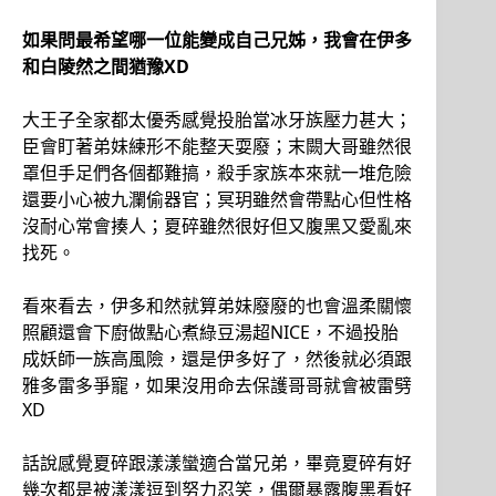
如果問最希望哪一位能變成自己兄姊，我會在伊多
和白陵然之間猶豫XD
大王子全家都太優秀感覺投胎當冰牙族壓力甚大；
臣會盯著弟妹練形不能整天耍廢；末闕大哥雖然很
罩但手足們各個都難搞，殺手家族本來就一堆危險
還要小心被九瀾偷器官；冥玥雖然會帶點心但性格
沒耐心常會揍人；夏碎雖然很好但又腹黑又愛亂來
找死。
看來看去，伊多和然就算弟妹廢廢的也會溫柔關懷
照顧還會下廚做點心煮綠豆湯超NICE，不過投胎
成妖師一族高風險，還是伊多好了，然後就必須跟
雅多雷多爭寵，如果沒用命去保護哥哥就會被雷劈
XD
話說感覺夏碎跟漾漾蠻適合當兄弟，畢竟夏碎有好
幾次都是被漾漾逗到努力忍笑，偶爾暴露腹黑看好