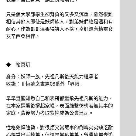
只是個大學部學生卻背負的又多又沉重，雖然很難
相信其他人即使是妖師族人，對弟妹們總是溫和有
耐心，作為哥哥溫柔得讓人不捨，幸好還有精靈女
友辛西亞相伴。
◆ 褚冥玥
身分：妖師一族，先祖凡斯後天能力繼承者
收錄：Ⅱ恆遠之晝篇08番外「界限」
早早覺醒知悉自己和表哥都繼承先祖凡斯的能力，
在本家遭襲後撐起家裡，表面維繫彷彿若無其事的
家庭，背後努力考取紫袍成為公會巡司。
性格兇悍強勢，對很煩又常惹事的倒霉弟弟缺乏耐
心經常出手揍弟，但還是蠻疼弟弟，曾帶幼弟去遊