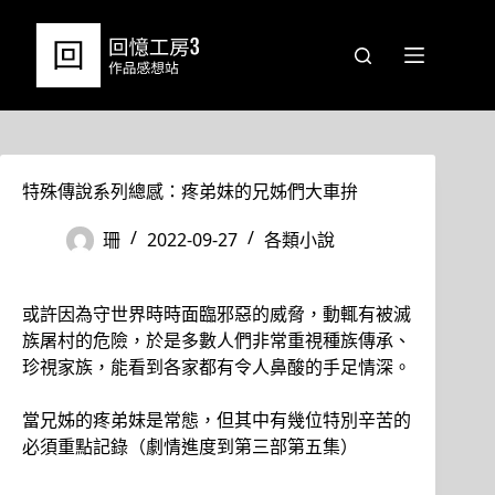
跳
至
主
要
內
容
特殊傳說系列總感：疼弟妹的兄姊們大車拚
珊
2022-09-27
各類小說
或許因為守世界時時面臨邪惡的威脅，動輒有被滅
族屠村的危險，於是多數人們非常重視種族傳承、
珍視家族，能看到各家都有令人鼻酸的手足情深。
當兄姊的疼弟妹是常態，但其中有幾位特別辛苦的
必須重點記錄（劇情進度到第三部第五集）