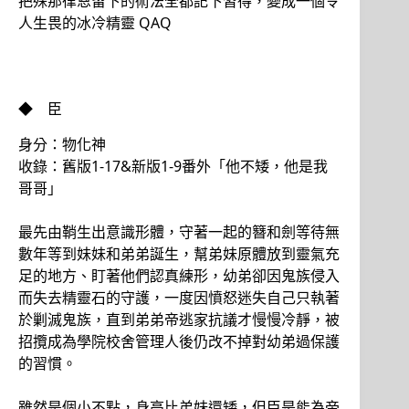
把殊那律恩留下的術法全都記下習得，變成一個令
人生畏的冰冷精靈 QAQ
◆ 臣
身分：物化神
收錄：舊版1-17&新版1-9番外「他不矮，他是我
哥哥」
最先由鞘生出意識形體，守著一起的簪和劍等待無
數年等到妹妹和弟弟誕生，幫弟妹原體放到靈氣充
足的地方、盯著他們認真練形，幼弟卻因鬼族侵入
而失去精靈石的守護，一度因憤怒迷失自己只執著
於剿滅鬼族，直到弟弟帝逃家抗議才慢慢冷靜，被
招攬成為學院校舍管理人後仍改不掉對幼弟過保護
的習慣。
雖然是個小不點，身高比弟妹還矮，但臣是能為帝