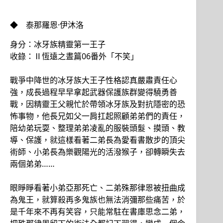
◆ 泰那羅恩·伊沐洛
身分：冰牙族精靈第一王子
收錄：Ⅱ恆遠之晝篇06番外「不笑」
戰爭中降世的冰牙族大王子性格認真嚴肅責任心
強，成長過程早早拿起武器保護族群變得驍勇善
戰，因精靈王父親忙於帶領冰牙族及對抗隱密的恐
怖事物，他長兄如父一肩扛起照顧弟弟們的責任，
陪幼弟玩耍、整理弟弟凌亂的服裝頭髮、摸頭、教
導、保護，就這樣看著二弟長為愛看書散步的頂尖
術師、小弟長為樂觀陽光的活潑猴子，卻轉瞬失去
兩個弟弟……
眼睜睜看著小弟亞那死亡、二弟殊那律恩被扭曲成
為鬼王，就算殺再多鬼族也無法消彌那些痛苦，於
是千年來不再有笑容，只能常駐在書庫思念二弟，