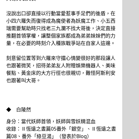
沒說出口卻直接以行動當愛惹事手足們的後盾，在
小四六羅失而復得成為魔使者為妖魔工作、小五西
瑞需要幫助時只找老三九瀾不找大哥後，決定直接
推翻首領掌權，讓整個家族都成為弟弟妹妹們的力
量，在必要的時刻介入種族戰爭站在自家人這邊。
刻意留位置等到六羅來守擂心情變很好的那段讓人
也跟著微笑，招待弟弟友人附贈娛樂機器人、美味
餐點、黃金床的大方行徑也很親切，難怪阿斯利安
也跟著叫大哥。
◆ 白陵然
身分：當代妖師首領，妖師與雪妖精混血
收錄：Ⅱ恆遠之晝篇05番外「銀空」、Ⅱ恆遠之晝
篇08、番外「綠豆湯」（發表於Blog）