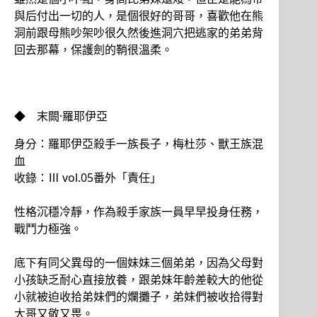
與后付出一切的人，是個很好的哥哥，喜歡他在熊
洞前跟母熊吵架吵很久然後進洞穴把逃家的弟弟背
回去那幕，保護劍的鞘很溫柔。
◆ 末闕·羅耶伊亞
身分：羅耶伊亞殺手一族長子，梅杜莎、獸王族混
血
收錄：Ⅲ vol.05番外「責任」
性格沉穩冷靜，作為殺手家族一員早早投身任務，
戰鬥力極強。
底下有同父異母的一個妹妹三個弟弟，因為父母對
小孩缺乏耐心直接放養，跟弟妹年齡差較大的他從
小就被迫收拾弟妹們的爛攤子，弟妹們被收拾得對
大哥又敬又畏。