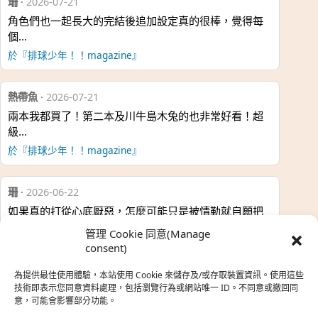
珊
·
2026-07-21
角色們也一起長大的完結後追加設定真的很棒，覺得每
個…
於『排球少年！！magazine』
熱帶魚
·
2026-07-21
兩本我都買了！第二本及川牛島木兔的也非常好看！超
級…
於『排球少年！！magazine』
珊
·
2026-06-22
如果真的打從心底厭惡，怎麼可能只是被情勒就自願把
時…
管理 Cookie 同意(Manage
於『強風吹拂』
consent)
為提供最佳使用體驗，本站使用 Cookie 來儲存及/或存取裝置資訊。使用這些
熱帶魚
·
2026-06-22
技術即表示您同意資料處理，包括瀏覽行為或網站唯一 ID。不同意或撤回同
意，可能會影響部分功能。
之前看到網路上有人說灰二自私情勒大家陪他圓夢，但