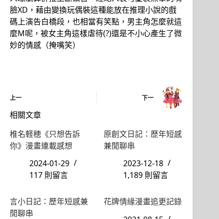
臉XD，藉由變換玩偶裝這種能放在推理小說的戲
碼上演告白橋段，也相當有笑點，男主角怎麼就這
麼M呢，被女主角這樣虐待(?)還是不小心產生了微
妙的情感（掩嘴笑）
上一
下一
相關文章
椎名軽穂《只想告訴
原創文日記：歷年短感
你》漫畫連載感想
兼閒聊串
2024-01-29
2023-12-18
117 則留言
1,189 則留言
言小日記：歷年短感兼
花牌情緣漫畫追更記錄
閒聊串