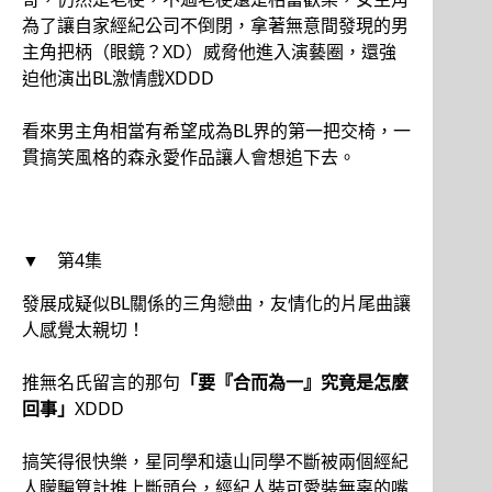
為了讓自家經紀公司不倒閉，拿著無意間發現的男
主角把柄（眼鏡？XD）威脅他進入演藝圈，還強
迫他演出BL激情戲XDDD
看來男主角相當有希望成為BL界的第一把交椅，一
貫搞笑風格的森永愛作品讓人會想追下去。
▼ 第4集
發展成疑似BL關係的三角戀曲，友情化的片尾曲讓
人感覺太親切！
推無名氏留言的那句
「要『合而為一』究竟是怎麼
回事」
XDDD
搞笑得很快樂，星同學和遠山同學不斷被兩個經紀
人矇騙算計推上斷頭台，經紀人裝可愛裝無辜的嘴