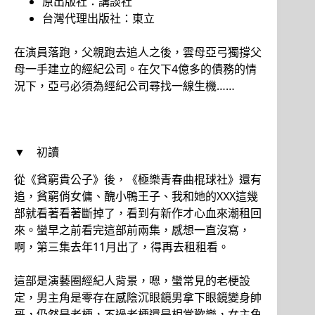
原出版社：講談社
台灣代理出版社：東立
在演員落跑，父親跑去追人之後，雲母亞弓獨撐父
母一手建立的經紀公司。在欠下4億多的債務的情
況下，亞弓必須為經紀公司尋找一線生機……
▼ 初讀
從《貧窮貴公子》後，《極樂青春曲棍球社》還有
追，貧窮俏女傭、醜小鴨王子、我和她的XXX這幾
部就看著看著斷掉了，看到有新作才心血來潮租回
來。蠻早之前看完這部前兩集，感想一直沒寫，
啊，第三集去年11月出了，得再去租租看。
這部是演藝圈經紀人背景，嗯，蠻常見的老梗設
定，男主角是零存在感陰沉眼鏡男拿下眼鏡變身帥
哥，仍然是老梗，不過老梗還是相當歡樂，女主角