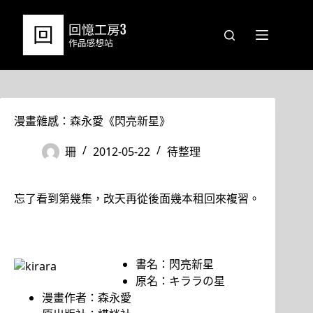
跳
至
主
要
內
容
漫畫雜感：森永愛《閃亮新星》
珊
2012-05-22
待整理
忘了看到第幾集，改天再從後面幾本租回來複習。
書名：閃亮新星
原名：キララの星
漫畫作者：森永愛