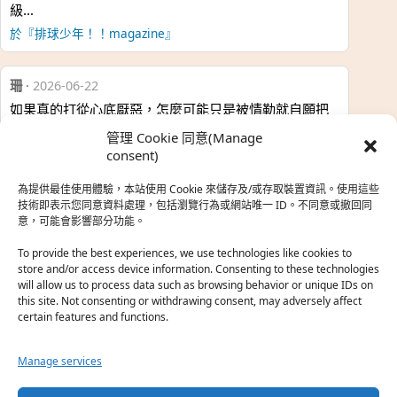
級…
於『排球少年！！magazine』
珊
·
2026-06-22
如果真的打從心底厭惡，怎麼可能只是被情勒就自願把
時…
管理 Cookie 同意(Manage
於『強風吹拂』
consent)
為提供最佳使用體驗，本站使用 Cookie 來儲存及/或存取裝置資訊。使用這些
熱帶魚
·
2026-06-22
技術即表示您同意資料處理，包括瀏覽行為或網站唯一 ID。不同意或撤回同
意，可能會影響部分功能。
之前看到網路上有人說灰二自私情勒大家陪他圓夢，但
真…
To provide the best experiences, we use technologies like cookies to
store and/or access device information. Consenting to these technologies
於『強風吹拂』
will allow us to process data such as browsing behavior or unique IDs on
this site. Not consenting or withdrawing consent, may adversely affect
certain features and functions.
珊
·
2026-06-18
我也喜歡運動番，雖然前陣子挑戰鑽石王牌失敗了，看
Manage services
第…
於『白領羽球部』