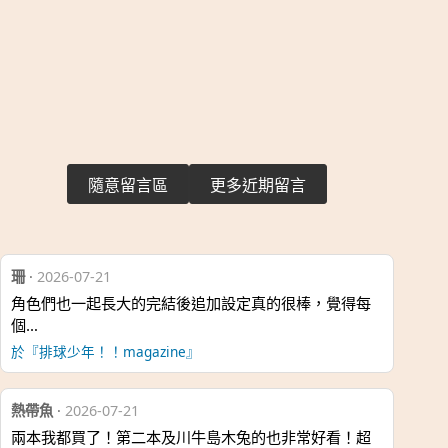
隨意留言區
更多近期留言
珊
·
2026-07-21
角色們也一起長大的完結後追加設定真的很棒，覺得每
個…
於『排球少年！！magazine』
熱帶魚
·
2026-07-21
兩本我都買了！第二本及川牛島木兔的也非常好看！超