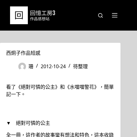
跳
至
主
要
內
容
西炯子作品短感
珊
2012-10-24
待整理
看了《絕對可憐的公主》和《水噹噹警花》，簡單
記一下。
▼ 絕對可憐的公主
全一冊，這作者的故事蠻有想法和特色，這本收錄