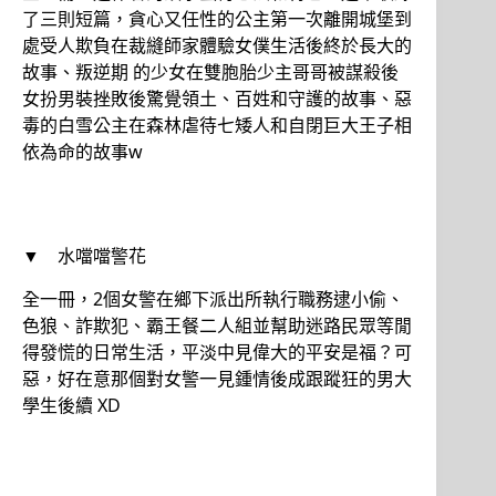
了三則短篇，貪心又任性的公主第一次離開城堡到
處受人欺負在裁縫師家體驗女僕生活後終於長大的
故事、叛逆期 的少女在雙胞胎少主哥哥被謀殺後
女扮男裝挫敗後驚覺領土、百姓和守護的故事、惡
毒的白雪公主在森林虐待七矮人和自閉巨大王子相
依為命的故事w
▼ 水噹噹警花
全一冊，2個女警在鄉下派出所執行職務逮小偷、
色狼、詐欺犯、霸王餐二人組並幫助迷路民眾等閒
得發慌的日常生活，平淡中見偉大的平安是福？可
惡，好在意那個對女警一見鍾情後成跟蹤狂的男大
學生後續 XD