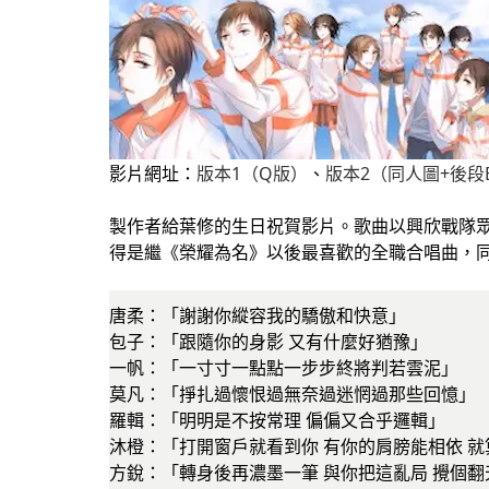
影片網址：
版本1（Q版）
、
版本2（同人圖+後段
製作者給葉修的生日祝賀影片。歌曲以興欣戰隊
得是繼《榮耀為名》以後最喜歡的全職合唱曲，
唐柔：「謝謝你縱容我的驕傲和快意」
包子：「跟隨你的身影 又有什麼好猶豫」
一帆：「一寸寸一點點一步步終將判若雲泥」
莫凡：「掙扎過懷恨過無奈過迷惘過那些回憶」
羅輯：「明明是不按常理 偏偏又合乎邏輯」
沐橙：「打開窗戶就看到你 有你的肩膀能相依 
方銳：「轉身後再濃墨一筆 與你把這亂局 攪個