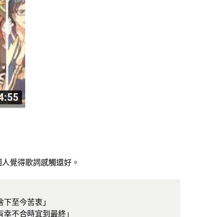
個人覺得歌詞感觸還好。
」
捨下至今苦衷」
有幸不合時宜到最終」