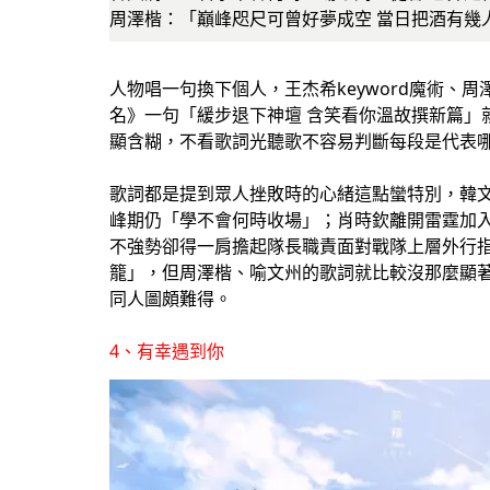
周澤楷：「巔峰咫尺可曾好夢成空 當日把酒有幾
人物唱一句換下個人，王杰希keyword魔術、周
名》一句「緩步退下神壇 含笑看你溫故撰新篇」
顯含糊，不看歌詞光聽歌不容易判斷每段是代表
歌詞都是提到眾人挫敗時的心緒這點蠻特別，韓
峰期仍「學不會何時收場」；肖時欽離開雷霆加
不強勢卻得一肩擔起隊長職責面對戰隊上層外行
籠」，但周澤楷、喻文州的歌詞就比較沒那麼顯
同人圖頗難得。
4、有幸遇到你