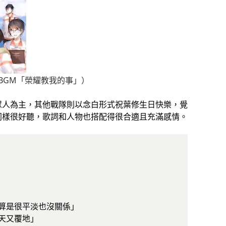
BGM「榮耀教我的事」）
眾人為主，其他戰隊則以念白形式祝葉修生日快樂，覺
同樣很好聽，歌詞和人物也搭配得很合適且充滿感情。
就算是很平淡也沒關係」
翻天又覆地」