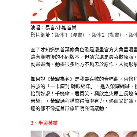
演唱：易言/小旭音樂
影片網址：
版本1（漫畫）
、
版本2（動畫）
、
版
查了才知道這首葉修角色歌是漫畫官方大角蟲漫
路有翻唱後的不同版本，但聽完還是最喜歡原版，
動畫畫面，動畫很多地方不夠忠於原作，人物形
如果說《榮耀為名》是我最喜歡的合唱曲，葉修
帳號的「一卡塵封 轉眼經年」，進入榮耀網遊，
恰到好處！千機傘、君莫笑、興欣之火原上長燎向
榮耀」，榮耀過程描繪得簡潔有力，熱血又好聽
聽的卻不像這首形象鮮明充滿感動。
3、半道英雄