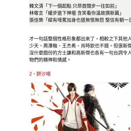
韓文清「下一個起點 只昂首闊步一往如前」
林敬言「緩步退下神壇 含笑看你溫故撰新篇」
張佳樂「縱有唾罵加身也道無恨無怨 堅信有朝一
才一句話整個性格形象都出來了，相較之下其他
少天、周澤楷、王杰希、肖時欽也不錯，但張新
沒什麼戲份的方士謙和高新傑也各有一句台詞令
物們的精神和情感。
2、醉沙場