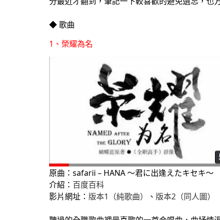
分最近才翻到，筆記一下較喜歡的避免遺忘，也
◆ 歌曲
1、榮耀為名
原曲：safarii – HANA ～君に出逢えたキセキ～
介紹：
百度百科
影片網址：
版本1（純歌曲）
、
版本2（同人圖）
聽過的全職歌曲裡最喜歡的一首合唱曲，曲抒情