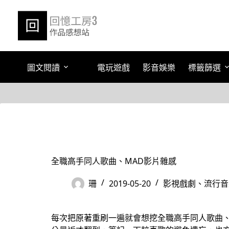
跳
至
主
要
內
容
圖文閱讀
電玩遊戲
影音娛樂
標籤篩選
全職高手同人歌曲、MAD影片雜感
珊
2019-05-20
影視戲劇、流行音
每次把原著重刷一遍就會想挖全職高手同人歌曲、