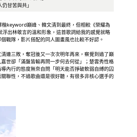
人仍甘苦與共」
澤楷keyword巔峰、韓文清到最終，但相較《榮耀為
就浮出林敬言的溫和形象，這首歌詞給我的感覺就略
哪個戰隊，影片搭配的同人圖畫風也比較不好認。
文清連三敗，奪冠後又一次次明年再來，察覺到過了巔
入嘉世卻「滿盤皆輸再問一步何去何從」；楚雲秀性格
指導內行的態度無奈自問「明天能否掙破軟弱自縛的囚
著關聯性，不過歌曲還是很好聽，有很多非核心選手的