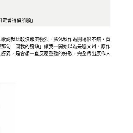
日定會得償所願」
人歌詞就比較沒那麼強烈，蘇沐秋作為開場很不錯，黃
傑那句「圓我的殘缺」讓我一開始以為是喻文州，原作
人訝異，是會想一直反覆重聽的好歌，完全帶出原作人