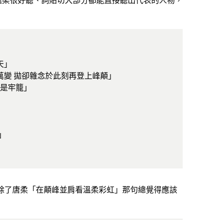
天」
萬變 拋卻雜念於此刻再登上峰顛」
再是牢籠」
」
除了唐柔「在顛峰並肩看溫柔彩虹」那句總覺得應該
：