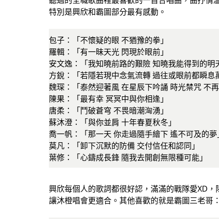
特別是興欣和霸圖部分最有感動。
包子：「不懷疑的眼 不猶豫的拳」
羅輯：「有一昧天光 閃現於眼前」
安文逸：「我知曉前路的艱險 知曉我能得到的明
方銳：「若隱若現中念氣流轉 過往或眼前都瞬息
魏琛：「泰然迎著風 在星辰下吟誦 時光禁咒 不
陳果：「最有幸 冥冥中與你相逢」
唐柔：「鬥破蒼穹 不畏暗潮洶湧」
蘇沐澄：「與你並肩 十年春夏秋冬」
喬一帆：「那一天 你走過隨手繪下 遙不可及的夢
莫凡：「卸下沉默的防備 交付信任和認同」
葉修：「心鑄成長鋒 隨我去開創無限種可能」
興欣每個人的歌詞都很好認，滿滿的戰隊愛XD，
讓沐橙唱會更適合。其他喜歡的就是霸圖三老哥