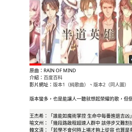
原曲：RAIN OF MIND
介紹：
百度百科
影片網址：
版本1（純歌曲）
、
版本2（同人圖）
版本蠻多，也是能讓人一聽就想起榮耀的歌，但
王杰希：「誰能如魔術掌控 生命中每番進退吉凶
喻文州：「幾段路啟程超速人群中 該停步又難割
韓文清：「若學不會何時上場才夠上從容 也算是