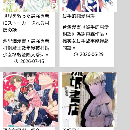
世界を救った最強勇者
殺手的戀愛相談
にストーカーされる村
台灣漫畫《殺手的戀愛
娘の話
相談》為謝東霖作品，
潮里潤漫畫，最強勇者
搞笑女殺手故事能輕鬆
打倒魔王數年後被村姑
閱讀。
2026-06-29
少女拯救並陷入愛河。
2026-07-15