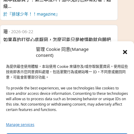
級…
於『排球少年！！magazine』
珊
·
2026-06-22
如果真的打從心底厭惡，怎麼可能只是被情勒就自願把
時…
管理 Cookie 同意(Manage
於『強風吹拂』
consent)
為提供最佳使用體驗，本站使用 Cookie 來儲存及/或存取裝置資訊。使用這些
熱帶魚
·
2026-06-22
技術即表示您同意資料處理，包括瀏覽行為或網站唯一 ID。不同意或撤回同
意，可能會影響部分功能。
之前看到網路上有人說灰二自私情勒大家陪他圓夢，但
真…
To provide the best experiences, we use technologies like cookies to
store and/or access device information. Consenting to these technologies
於『強風吹拂』
will allow us to process data such as browsing behavior or unique IDs on
this site. Not consenting or withdrawing consent, may adversely affect
certain features and functions.
珊
·
2026-06-18
我也喜歡運動番，雖然前陣子挑戰鑽石王牌失敗了，看
Manage services
第…