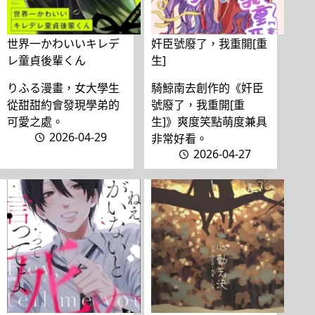
世界一かわいいキレデ
奸臣號廢了，我重開[重
レ童貞後輩くん
生]
りふる漫畫，女大學生
騎鯨南去創作的《奸臣
從甜甜約會發現學弟的
號廢了，我重開[重
可愛之處。
生]》爽度笑點萌度兼具
2026-04-29
非常好看。
2026-04-27