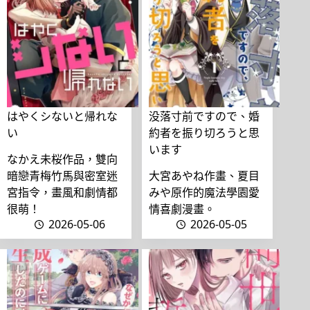
はやくシないと帰れな
没落寸前ですので、婚
い
約者を振り切ろうと思
います
なかえ未桜作品，雙向
暗戀青梅竹馬與密室迷
大宮あやね作畫、夏目
宮指令，畫風和劇情都
みや原作的魔法學園愛
很萌！
情喜劇漫畫。
2026-05-06
2026-05-05