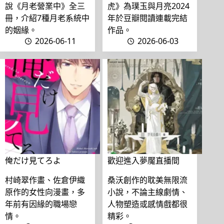
說《月老營業中》全三
虎》為璞玉與月亮2024
冊，介紹7種月老系統中
年於豆瓣閱讀連載完結
的姻緣。
作品。
2026-06-11
2026-06-03
俺だけ見てろよ
歡迎進入夢魘直播間
村崎翠作畫、佐倉伊織
桑沃創作的耽美無限流
原作的女性向漫畫，多
小說，不論主線劇情、
年前有因緣的職場戀
人物塑造或感情戲都很
情。
精彩。