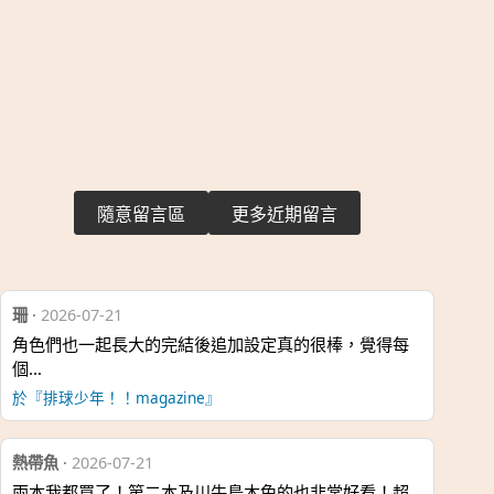
隨意留言區
更多近期留言
珊
·
2026-07-21
角色們也一起長大的完結後追加設定真的很棒，覺得每
個…
於『排球少年！！magazine』
熱帶魚
·
2026-07-21
兩本我都買了！第二本及川牛島木兔的也非常好看！超