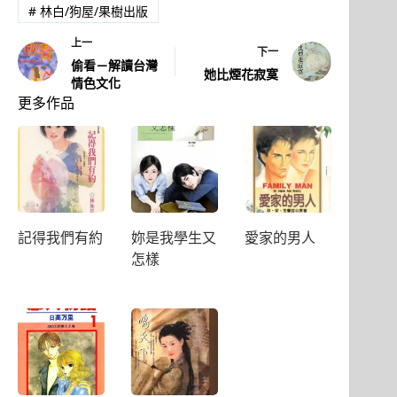
#
林白/狗屋/果樹出版
上一
下一
偷看－解讀台灣
她比煙花寂寞
情色文化
更多作品
記得我們有約
妳是我學生又
愛家的男人
怎樣