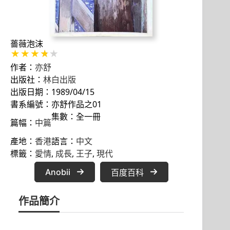
薔薇泡沫
作者：
亦舒
出版社：
林白出版
出版日期：1989/04/15
書系編號：亦舒作品之01
集數：全一冊
篇幅：
中篇
產地：
香港
語言：
中文
標籤：
愛情
, 
成長
, 
王子
, 
現代
Anobii
百度百科
作品簡介