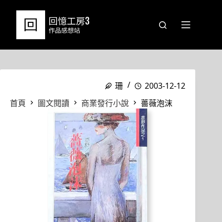
跳
至
主
要
內
容
珊
2003-12-12
首頁
圖文閱讀
商業發行小說
薔薇泡沫