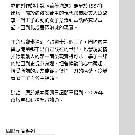
亦舒創作的小說《薔薇泡沫》最早於1987年
出版，屬於致敬安徒生的現代都市版美人魚故
事，對王子心動的女子意識到童話終究是童
話，回到化成薔薇泡沫的現實。
主角馬寶琳遇到了占姆士這個王子，因階層差
異意識到那不是自己該在的世界，也發現愛情
扣除最動人的那一面後現實得可悲，學了一課
的她回到史提芬身邊，把曾悸動的心情藏起，
接受所謂的朋友能從背後捅一刀的痛楚，冷靜
看著王子與公主結婚。
追註：原於紙本閱讀日記簡單提到，2026年
改版單獨建檔紀念讀過。
關聯作品系列