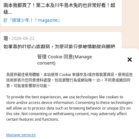
兩本我都買了！第二本及川牛島木兔的也非常好看！超
級…
於『排球少年！！magazine』
珊
·
2026-06-22
如果真的打從心底厭惡，怎麼可能只是被情勒就自願把
時…
管理 Cookie 同意(Manage
於『強風吹拂』
consent)
為提供最佳使用體驗，本站使用 Cookie 來儲存及/或存取裝置資訊。使用這些
熱帶魚
·
2026-06-22
技術即表示您同意資料處理，包括瀏覽行為或網站唯一 ID。不同意或撤回同
意，可能會影響部分功能。
之前看到網路上有人說灰二自私情勒大家陪他圓夢，但
真…
To provide the best experiences, we use technologies like cookies to
store and/or access device information. Consenting to these technologies
於『強風吹拂』
will allow us to process data such as browsing behavior or unique IDs on
this site. Not consenting or withdrawing consent, may adversely affect
certain features and functions.
珊
·
2026-06-18
我也喜歡運動番，雖然前陣子挑戰鑽石王牌失敗了，看
Manage services
第…