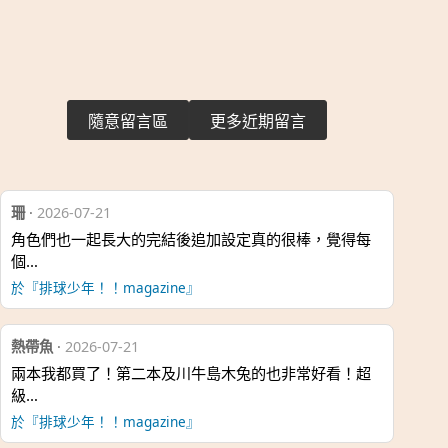
隨意留言區
更多近期留言
珊
·
2026-07-21
角色們也一起長大的完結後追加設定真的很棒，覺得每
個…
於『排球少年！！magazine』
熱帶魚
·
2026-07-21
兩本我都買了！第二本及川牛島木兔的也非常好看！超
級…
於『排球少年！！magazine』