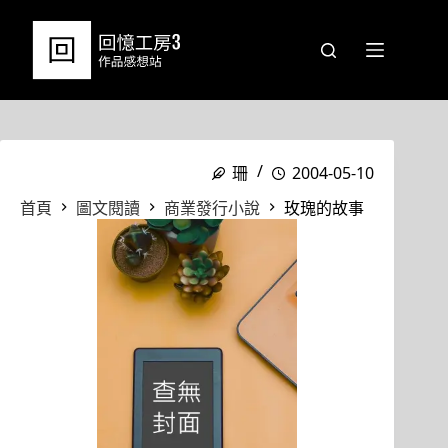
跳
至
主
要
內
容
珊
2004-05-10
首頁
圖文閱讀
商業發行小說
玫瑰的故事