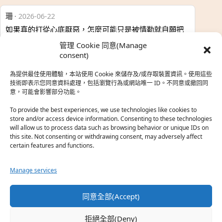
珊
·
2026-06-22
如果真的打從心底厭惡，怎麼可能只是被情勒就自願把
時…
管理 Cookie 同意(Manage
於『強風吹拂』
consent)
為提供最佳使用體驗，本站使用 Cookie 來儲存及/或存取裝置資訊。使用這些
熱帶魚
·
2026-06-22
技術即表示您同意資料處理，包括瀏覽行為或網站唯一 ID。不同意或撤回同
意，可能會影響部分功能。
之前看到網路上有人說灰二自私情勒大家陪他圓夢，但
真…
To provide the best experiences, we use technologies like cookies to
store and/or access device information. Consenting to these technologies
於『強風吹拂』
will allow us to process data such as browsing behavior or unique IDs on
this site. Not consenting or withdrawing consent, may adversely affect
certain features and functions.
珊
·
2026-06-18
我也喜歡運動番，雖然前陣子挑戰鑽石王牌失敗了，看
Manage services
第…
於『白領羽球部』
同意全部(Accept)
熱帶魚
·
2026-06-18
拒絕全部(Deny)