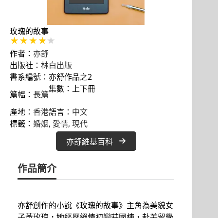
玫瑰的故事
作者：
亦舒
出版社：
林白出版
書系編號：亦舒作品之2
集數：上下冊
篇幅：
長篇
產地：
香港
語言：
中文
標籤：
婚姻
, 
愛情
, 
現代
亦舒維基百科
作品簡介
亦舒創作的小說《玫瑰的故事》主角為美貌女
子黃玫瑰，她經歷絕情初戀莊國棟，赴美留學