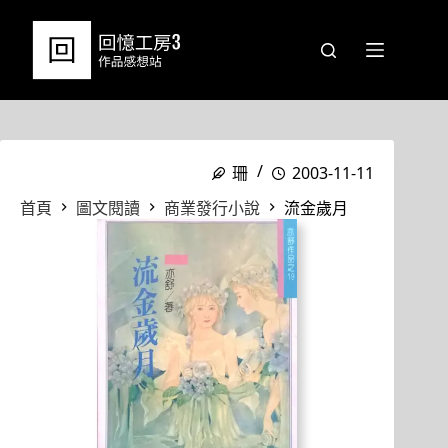
跳
至
主
要
內
容
珊
2003-11-11
首頁
圖文閱讀
商業發行小說
流金歲月