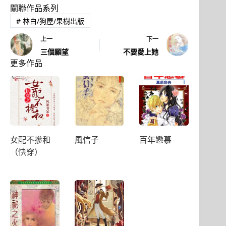
關聯作品系列
#
林白/狗屋/果樹出版
上一
下一
三個願望
不要愛上她
更多作品
女配不摻和
風信子
百年戀慕
（快穿）