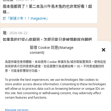
兩本我都買了！第二本及川牛島木兔的也非常好看！超
級…
於『排球少年！！magazine』
珊
·
2026-06-22
如果真的打從心底厭惡，怎麼可能只是被情勒就自願把
時…
管理 Cookie 同意(Manage
於『強風吹拂』
consent)
為提供最佳使用體驗，本站使用 Cookie 來儲存及/或存取裝置資訊。使用這些
熱帶魚
·
2026-06-22
技術即表示您同意資料處理，包括瀏覽行為或網站唯一 ID。不同意或撤回同
意，可能會影響部分功能。
之前看到網路上有人說灰二自私情勒大家陪他圓夢，但
真…
To provide the best experiences, we use technologies like cookies to
store and/or access device information. Consenting to these technologies
於『強風吹拂』
will allow us to process data such as browsing behavior or unique IDs on
this site. Not consenting or withdrawing consent, may adversely affect
certain features and functions.
珊
·
2026-06-18
我也喜歡運動番，雖然前陣子挑戰鑽石王牌失敗了，看
Manage services