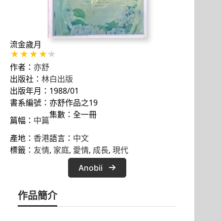
流金歲月
作者：
亦舒
出版社：
林白出版
出版年月：1988/01
書系編號：亦舒作品之19
集數：全一冊
篇幅：
中篇
產地：
香港
語言：
中文
標籤：
友情
, 
家庭
, 
愛情
, 
成長
, 
現代
Anobii
作品簡介