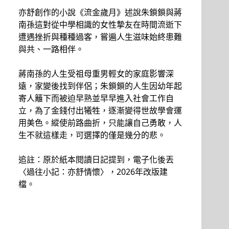
亦舒創作的小說《流金歲月》述說朱鎖鎖與蔣
南孫這對從中學相識的女性摯友在時間流逝下
遭遇挫折與種種過客，嘗遍人生滋味始終患難
與共、一路相伴。
蔣南孫的人生受祖母重男輕女的家庭影響深
遠，家變後找到伴侶；朱鎖鎖的人生因幼年起
寄人籬下而被迫早熟並早早進入社會工作自
立，為了金錢付出犧牲，逐漸變得世故學會運
用美色。縱使前路曲折，只能讓自己勇敢，人
生不就這樣走，可選擇的僅是幾分的悲。
追註：原於紙本閱讀日記提到，電子化後丟
〈過往小記：亦舒情懷〉，2026年改版建
檔。