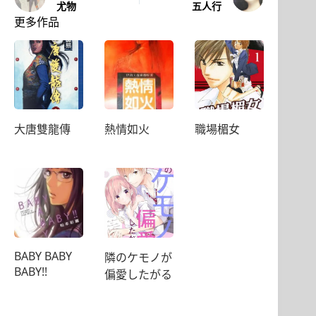
尤物
五人行
更多作品
大唐雙龍傳
熱情如火
職場楣女
BABY BABY
隣のケモノが
BABY!!
偏愛したがる