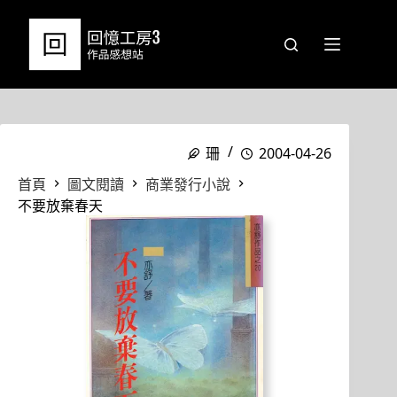
跳
至
主
要
內
容
珊
2004-04-26
首頁
圖文閱讀
商業發行小說
不要放棄春天