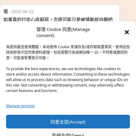
珊
·
2026-06-22
如果真的打從心底厭惡，怎麼可能只是被情勒就自願把
時…
管理 Cookie 同意(Manage
於『強風吹拂』
consent)
為提供最佳使用體驗，本站使用 Cookie 來儲存及/或存取裝置資訊。使用這些
熱帶魚
·
2026-06-22
技術即表示您同意資料處理，包括瀏覽行為或網站唯一 ID。不同意或撤回同
意，可能會影響部分功能。
之前看到網路上有人說灰二自私情勒大家陪他圓夢，但
真…
To provide the best experiences, we use technologies like cookies to
store and/or access device information. Consenting to these technologies
於『強風吹拂』
will allow us to process data such as browsing behavior or unique IDs on
this site. Not consenting or withdrawing consent, may adversely affect
certain features and functions.
珊
·
2026-06-18
我也喜歡運動番，雖然前陣子挑戰鑽石王牌失敗了，看
Manage services
第…
於『白領羽球部』
同意全部(Accept)
熱帶魚
·
2026-06-18
拒絕全部(Deny)