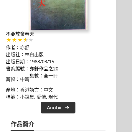
不要放棄春天
作者：
亦舒
出版社：
林白出版
出版日期：1988/03/15
書系編號：亦舒作品之20
集數：全一冊
篇幅：
中篇
產地：
香港
語言：
中文
標籤：
小說集
, 
愛情
, 
現代
Anobii
作品簡介