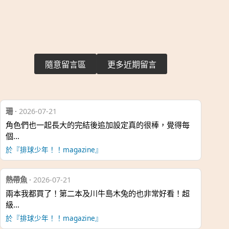
隨意留言區
更多近期留言
珊
·
2026-07-21
角色們也一起長大的完結後追加設定真的很棒，覺得每
個…
於『排球少年！！magazine』
熱帶魚
·
2026-07-21
兩本我都買了！第二本及川牛島木兔的也非常好看！超
級…
於『排球少年！！magazine』