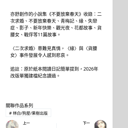
亦舒創作的小說集《不要放棄春天》收錄：二
次求婚、不要放棄春天、青梅記、緣、失戀
症、影子、新年快樂、觀光夜、花都故事、貨
腰女、戰俘等11篇故事。
〈二次求婚〉患難見真情，〈緣〉與〈貨腰
女〉事件發展令人感到悲哀。
追註：原於紙本閱讀日記簡單提到，2026年
改版單獨建檔紀念讀過。
關聯作品系列
#
林白/狗屋/果樹出版
上一
下一