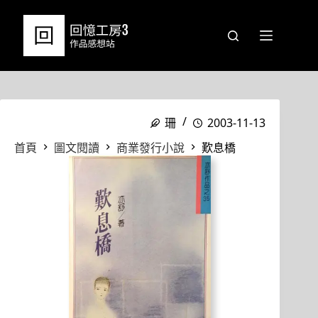
跳
至
主
要
內
容
珊
2003-11-13
首頁
圖文閱讀
商業發行小說
歎息橋