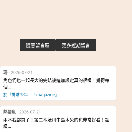
隨意留言區
更多近期留言
珊
·
2026-07-21
角色們也一起長大的完結後追加設定真的很棒，覺得每
個…
於『排球少年！！magazine』
熱帶魚
·
2026-07-21
兩本我都買了！第二本及川牛島木兔的也非常好看！超
級…