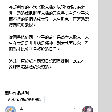
亦舒創作的小說《歎息橋》以現代都市為背
景，透過威尼斯嘆息橋的意象書寫主角李平求
而不得的悵惘情感世界，人生難免一再遭遇選
擇困境與遺憾。
從圖書館借回，李平的故事果然令人歎息，人
生在世是是非非總是傷神，別太執著掛念，看
開點才比較容易輕鬆過日子。
追註：原於紙本閱讀日記簡單提到，2026年
改版單獨建檔紀念讀過。
關聯作品系列
#
林白/狗屋/果樹出版
上一
下一