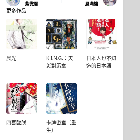
紫微願
風滿樓
更多作品
晨光
K.I.N.G.：天
日本人也不知
災對策室
道的日本語
四喜臨朕
卡牌密室（重
生）