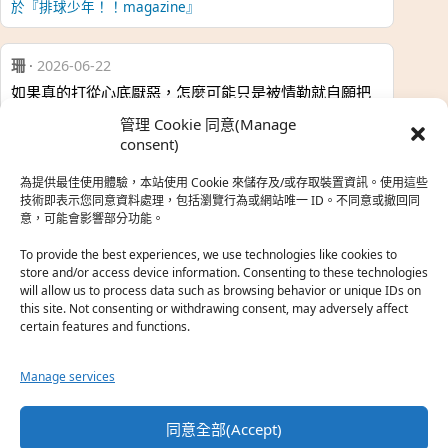
於『排球少年！！magazine』
珊
·
2026-06-22
如果真的打從心底厭惡，怎麼可能只是被情勒就自願把
時…
管理 Cookie 同意(Manage
於『強風吹拂』
consent)
為提供最佳使用體驗，本站使用 Cookie 來儲存及/或存取裝置資訊。使用這些
熱帶魚
·
2026-06-22
技術即表示您同意資料處理，包括瀏覽行為或網站唯一 ID。不同意或撤回同
意，可能會影響部分功能。
之前看到網路上有人說灰二自私情勒大家陪他圓夢，但
真…
To provide the best experiences, we use technologies like cookies to
store and/or access device information. Consenting to these technologies
於『強風吹拂』
will allow us to process data such as browsing behavior or unique IDs on
this site. Not consenting or withdrawing consent, may adversely affect
certain features and functions.
珊
·
2026-06-18
我也喜歡運動番，雖然前陣子挑戰鑽石王牌失敗了，看
Manage services
第…
於『白領羽球部』
同意全部(Accept)