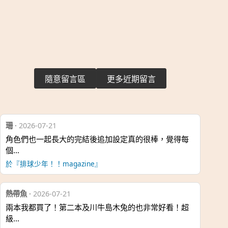
隨意留言區
更多近期留言
珊
·
2026-07-21
角色們也一起長大的完結後追加設定真的很棒，覺得每
個…
於『排球少年！！magazine』
熱帶魚
·
2026-07-21
兩本我都買了！第二本及川牛島木兔的也非常好看！超
級…