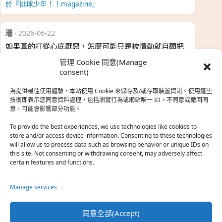
於『排球少年！！magazine』
珊
·
2026-06-22
如果真的打從心底厭惡，怎麼可能只是被情勒就自願把
時…
管理 Cookie 同意(Manage
於『強風吹拂』
consent)
為提供最佳使用體驗，本站使用 Cookie 來儲存及/或存取裝置資訊。使用這些
熱帶魚
·
2026-06-22
技術即表示您同意資料處理，包括瀏覽行為或網站唯一 ID。不同意或撤回同
意，可能會影響部分功能。
之前看到網路上有人說灰二自私情勒大家陪他圓夢，但
真…
To provide the best experiences, we use technologies like cookies to
store and/or access device information. Consenting to these technologies
於『強風吹拂』
will allow us to process data such as browsing behavior or unique IDs on
this site. Not consenting or withdrawing consent, may adversely affect
certain features and functions.
珊
·
2026-06-18
我也喜歡運動番，雖然前陣子挑戰鑽石王牌失敗了，看
Manage services
第…
於『白領羽球部』
同意全部(Accept)