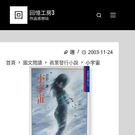
跳
至
主
要
內
容
珊
2003-11-24
首頁
圖文閱讀
商業發行小說
小宇宙