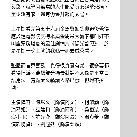
與影，就算因無常的人生飽受折磨絕望悲痛，
至少還有家，還有仍舊升起的太陽。
上星期看完第五十六屆金馬獎頒獎典禮後覺得
應該進電影院支持本屆金馬最大贏家卻叫好不
叫座票房堪憂的最佳劇情片《陽光普照》，於
是星期一晚上就約我媽一起去威秀看。
整體而言算喜歡，覺得很真實有感，很多幕都
看得掉淚，雖然部分場景對話不太像是平常口
語用法，有點太文藝讓人略出戲，但瑕不掩
瑜。
主演陣容：陳以文（飾演阿文）、柯淑勤（飾
演琴姐）、巫建和（飾演阿和）、吳岱凌（飾
演小玉）、許光漢（飾演阿豪）、温貞菱（飾
演郭曉貞）、劉冠廷（飾演菜頭）