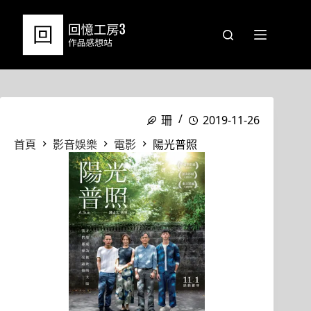
跳
至
主
要
內
容
珊
2019-11-26
首頁
影音娛樂
電影
陽光普照