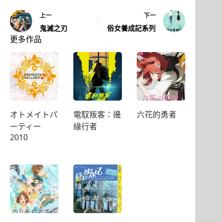
上一
下一
鬼滅之刃
俗女養成記系列
更多作品
オトメイトパ
電馭叛客：邊
六花的勇者
ーティー
緣行者
2010