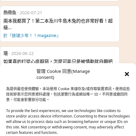
熱帶魚
·
2026-07-21
兩本我都買了！第二本及川牛島木兔的也非常好看！超
級…
於『排球少年！！magazine』
珊
·
2026-06-22
如果真的打從心底厭惡，怎麼可能只是被情勒就自願把
時…
管理 Cookie 同意(Manage
於『強風吹拂』
consent)
為提供最佳使用體驗，本站使用 Cookie 來儲存及/或存取裝置資訊。使用這些
熱帶魚
·
2026-06-22
技術即表示您同意資料處理，包括瀏覽行為或網站唯一 ID。不同意或撤回同
意，可能會影響部分功能。
之前看到網路上有人說灰二自私情勒大家陪他圓夢，但
真…
To provide the best experiences, we use technologies like cookies to
store and/or access device information. Consenting to these technologies
於『強風吹拂』
will allow us to process data such as browsing behavior or unique IDs on
this site. Not consenting or withdrawing consent, may adversely affect
certain features and functions.
珊
·
2026-06-18