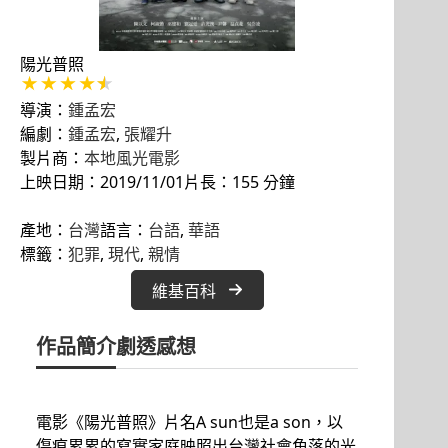
陽光普照
導演：
鍾孟宏
編劇：
鍾孟宏
,
張耀升
製片商：
本地風光電影
上映日期：2019/11/01
片長：155 分鐘
產地：
台灣
語言：
台語
, 
華語
標籤：
犯罪
, 
現代
, 
親情
維基百科
作品簡介
劇透感想
電影《陽光普照》片名A sun也是a son，以
傷痕累累的寫實家庭映照出台灣社會角落的光