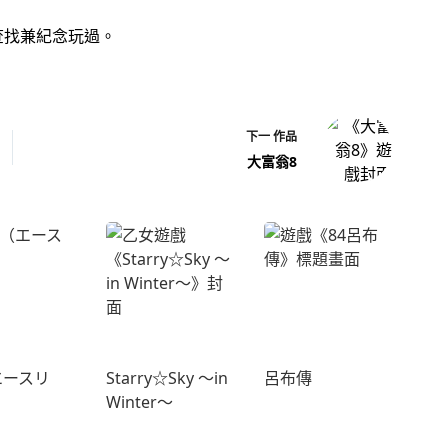
查找兼紀念玩過。
下一
作品
大富翁8
エースリ
Starry☆Sky ～in
呂布傳
Winter～