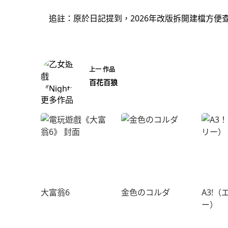
追註：原於日記提到，2026年改版拆開建檔方便
上一
作品
百花百狼
更多作品
大富翁6
金色のコルダ
A3!（
ー）