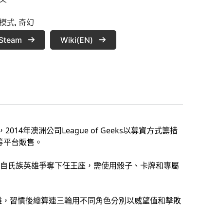
模式
, 
奇幻
Steam
Wiki(EN)
014年澳洲公司League of Geeks以募資方式籌措
機等平台販售。
自氏族英雄爭奪下任王座，需使用骰子、卡牌和專屬
頗困難，習慣後總算連三輪用不同角色分別以威望值和擊敗