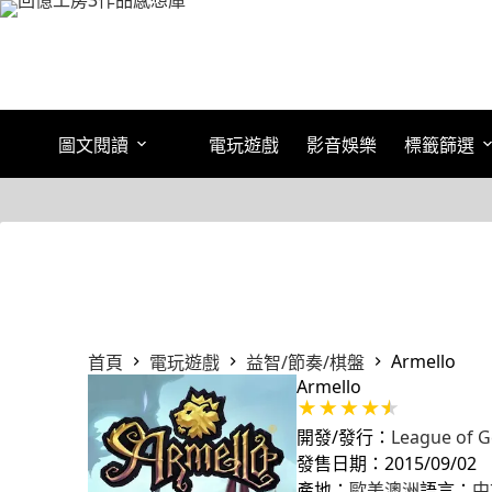
跳
至
主
要
內
容
圖文閱讀
電玩遊戲
影音娛樂
標籤篩選
Armello
首頁
電玩遊戲
益智/節奏/棋盤
Armello
開發/發行：
League of 
發售日期：2015/09/02
產地：
歐美澳洲
語言：
中