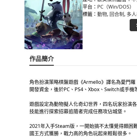
平台：
PC（Win/DOS）
標籤：
動物
, 
回合制
, 
多人
作品簡介
角色扮演策略棋盤遊戲《Armello》譯名為愛門羅，2
開發資金，後於PC、PS4、Xbox、Switch或手
遊戲設定為動物擬人化奇幻世界，四名玩家扮演各
技能進行探索招募追隨者完成任務攻佔城堡。
2021年入手Steam版，一開始搞不太懂覺得
國王方式獲勝，戰力高的角色玩起來輕鬆很多。