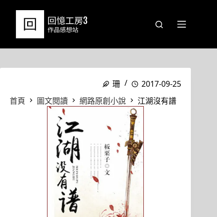
跳
至
主
要
內
容
珊
2017-09-25
首頁
圖文閱讀
網路原創小說
江湖沒有譜