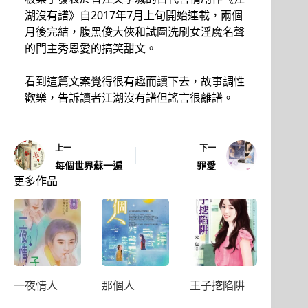
湖沒有譜》自2017年7月上旬開始連載，兩個
月後完結，腹黑俊大俠和試圖洗刷女淫魔名聲
的門主秀恩愛的搞笑甜文。
看到這篇文案覺得很有趣而讀下去，故事調性
歡樂，告訴讀者江湖沒有譜但謠言很離譜。
上一
下一
每個世界蘇一遍
罪愛
更多作品
一夜情人
那個人
王子挖陷阱