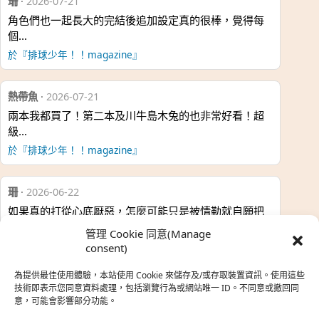
珊
·
2026-07-21
角色們也一起長大的完結後追加設定真的很棒，覺得每
個…
於『排球少年！！magazine』
熱帶魚
·
2026-07-21
兩本我都買了！第二本及川牛島木兔的也非常好看！超
級…
於『排球少年！！magazine』
珊
·
2026-06-22
如果真的打從心底厭惡，怎麼可能只是被情勒就自願把
時…
管理 Cookie 同意(Manage
於『強風吹拂』
consent)
為提供最佳使用體驗，本站使用 Cookie 來儲存及/或存取裝置資訊。使用這些
熱帶魚
·
2026-06-22
技術即表示您同意資料處理，包括瀏覽行為或網站唯一 ID。不同意或撤回同
意，可能會影響部分功能。
之前看到網路上有人說灰二自私情勒大家陪他圓夢，但