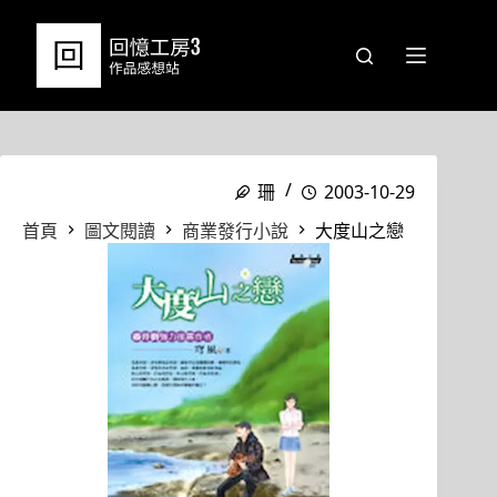
跳
至
主
要
內
容
珊
2003-10-29
首頁
圖文閱讀
商業發行小說
大度山之戀