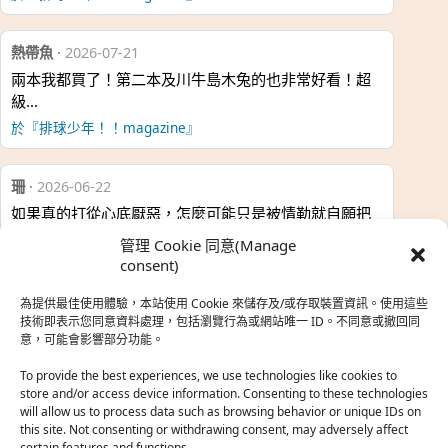
熱帶魚
·
2026-07-21
兩本我都買了！第二本及川牛島木兔的也非常好看！超
級…
於『排球少年！！magazine』
珊
·
2026-06-22
如果真的打從心底厭惡，怎麼可能只是被情勒就自願把
時…
管理 Cookie 同意(Manage
於『強風吹拂』
consent)
為提供最佳使用體驗，本站使用 Cookie 來儲存及/或存取裝置資訊。使用這些
熱帶魚
·
2026-06-22
技術即表示您同意資料處理，包括瀏覽行為或網站唯一 ID。不同意或撤回同
意，可能會影響部分功能。
之前看到網路上有人說灰二自私情勒大家陪他圓夢，但
真…
To provide the best experiences, we use technologies like cookies to
store and/or access device information. Consenting to these technologies
於『強風吹拂』
will allow us to process data such as browsing behavior or unique IDs on
this site. Not consenting or withdrawing consent, may adversely affect
certain features and functions.