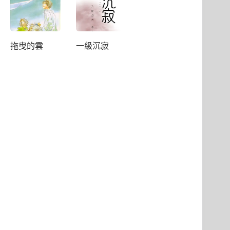
拖曳的雲
一級沉寂