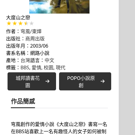
大度山之戀
作者：
穹風/東燁
出版社：
商周出版
出版年月：2003/06
書系名稱：網路小說
產地：
台灣
語言：
中文
標籤：
BBS
, 
愛情
, 
校園
, 
現代
城邦讀書花
POPO小說原
園
創
作品簡感
穹風創作的愛情小說《大度山之戀》書寫一名
在BBS站喜歡上一名有趣怪人的女子如何被制