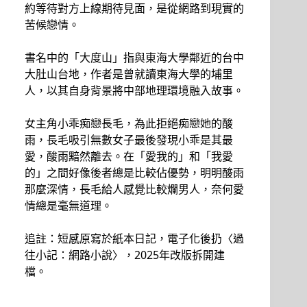
約等待對方上線期待見面，是從網路到現實的
苦候戀情。
書名中的「大度山」指與東海大學鄰近的台中
大肚山台地，作者是曾就讀東海大學的埔里
人，以其自身背景將中部地理環境融入故事。
女主角小乖痴戀長毛，為此拒絕痴戀她的酸
雨，長毛吸引無數女子最後發現小乖是其最
愛，酸雨黯然離去。在「愛我的」和「我愛
的」之間好像後者總是比較佔優勢，明明酸雨
那麼深情，長毛給人感覺比較爛男人，奈何愛
情總是毫無道理。
追註：短感原寫於紙本日記，電子化後扔〈過
往小記：網路小說〉，2025年改版拆開建
檔。