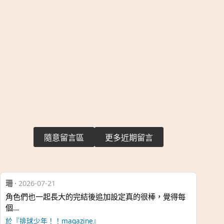
隨意留言區
更多近期留言
珊
·
2026-07-21
角色們也一起長大的完結後追加設定真的很棒，覺得每
個…
於『排球少年！！magazine』