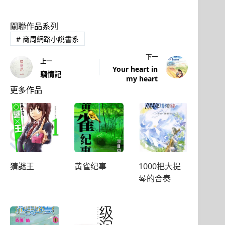
關聯作品系列
#
商周網路小說書系
下一
上一
Your heart in
竊情記
my heart
更多作品
猜謎王
黄雀纪事
1000把大提
琴的合奏