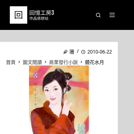
跳
至
主
要
內
容
珊
2010-06-22
首頁
圖文閱讀
商業發行小說
鏡花水月