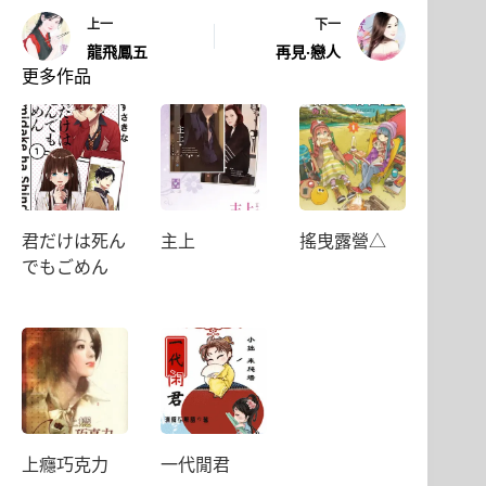
上一
下一
龍飛鳳五
再見‧戀人
更多作品
君だけは死ん
主上
搖曳露營△
でもごめん
上癮巧克力
一代閒君