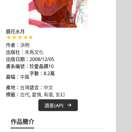
鏡花水月
作者：
決明
出版社：
禾馬文化
出版日期：2008/12/05
書系編號：珍愛晶鑽10
字數：8.2萬
篇幅：
中篇
產地：
台灣
語言：
中文
標籤：
古代
, 
愛情
, 
有虐
, 
玄幻
讀墨(AP)
作品簡介