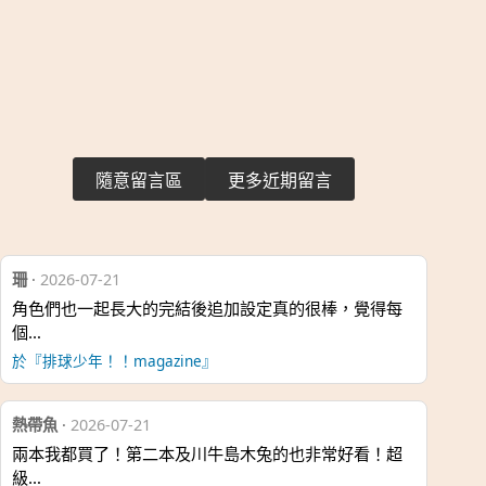
隨意留言區
更多近期留言
珊
·
2026-07-21
角色們也一起長大的完結後追加設定真的很棒，覺得每
個…
於『排球少年！！magazine』
熱帶魚
·
2026-07-21
兩本我都買了！第二本及川牛島木兔的也非常好看！超
級…