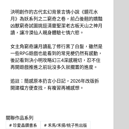
決明創作的古代玄幻背景言情小說《鏡花水
月》為妖系列之二窮奇之卷，前凸後翹的嬌豔
凶獸窮奇試圖挑逗清靈聖潔老古板天山之神月
讀，讓冷漠仙人親身體驗七情六慾。
女主角窮奇讓月讀亂了修行黑了白髮，雖然是
一些RPG遊戲也能看到的常見梗仍然有感動，
後記看到決小明攻略幻三4深感親切，忍不住
再開遊戲推進之前玩沒多久就擱置的進度。
追註：簡感原本扔言小日記，2026年改版拆
開建檔方便查找，有複習再補感想。
關聯作品系列
#
珍愛晶鑽書系
#
禾馬/禾揚/桃子熊出版