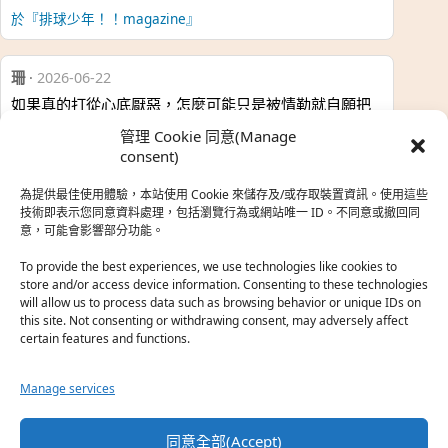
於『排球少年！！magazine』
珊
·
2026-06-22
如果真的打從心底厭惡，怎麼可能只是被情勒就自願把
時…
管理 Cookie 同意(Manage
於『強風吹拂』
consent)
為提供最佳使用體驗，本站使用 Cookie 來儲存及/或存取裝置資訊。使用這些
熱帶魚
·
2026-06-22
技術即表示您同意資料處理，包括瀏覽行為或網站唯一 ID。不同意或撤回同
意，可能會影響部分功能。
之前看到網路上有人說灰二自私情勒大家陪他圓夢，但
真…
To provide the best experiences, we use technologies like cookies to
store and/or access device information. Consenting to these technologies
於『強風吹拂』
will allow us to process data such as browsing behavior or unique IDs on
this site. Not consenting or withdrawing consent, may adversely affect
certain features and functions.
珊
·
2026-06-18
我也喜歡運動番，雖然前陣子挑戰鑽石王牌失敗了，看
Manage services
第…
於『白領羽球部』
同意全部(Accept)