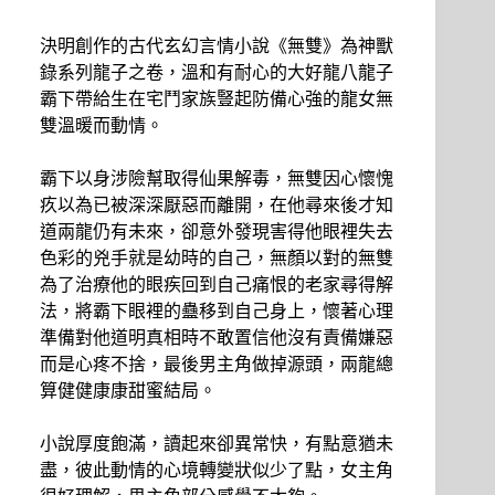
決明創作的古代玄幻言情小說《無雙》為神獸
錄系列龍子之卷，溫和有耐心的大好龍八龍子
霸下帶給生在宅鬥家族豎起防備心強的龍女無
雙溫暖而動情。
霸下以身涉險幫取得仙果解毒，無雙因心懷愧
疚以為已被深深厭惡而離開，在他尋來後才知
道兩龍仍有未來，卻意外發現害得他眼裡失去
色彩的兇手就是幼時的自己，無顏以對的無雙
為了治療他的眼疾回到自己痛恨的老家尋得解
法，將霸下眼裡的蠱移到自己身上，懷著心理
準備對他道明真相時不敢置信他沒有責備嫌惡
而是心疼不捨，最後男主角做掉源頭，兩龍總
算健健康康甜蜜結局。
小說厚度飽滿，讀起來卻異常快，有點意猶未
盡，彼此動情的心境轉變狀似少了點，女主角