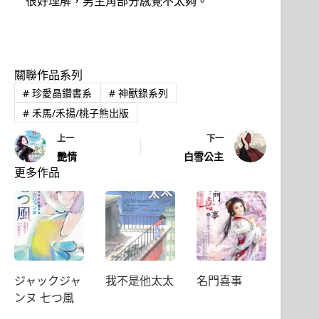
很好理解，男主角部分感覺不太夠。
關聯作品系列
#
珍愛晶鑽書系
#
神獸錄系列
#
禾馬/禾揚/桃子熊出版
上一
下一
艷情
白雪公主
更多作品
ジャックジャ
我不是他太太
名門喜事
ンヌ 七つ風