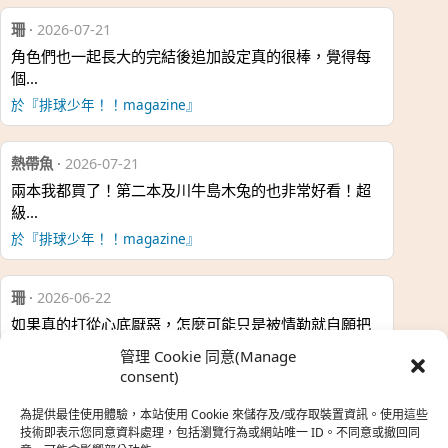
珊
·
2026-07-21
角色們也一起長大的完結後追加設定真的很棒，覺得每
個…
於『排球少年！！magazine』
熱帶魚
·
2026-07-21
兩本我都買了！第二本及川牛島木兔的也非常好看！超
級…
於『排球少年！！magazine』
珊
·
2026-06-22
如果真的打從心底厭惡，怎麼可能只是被情勒就自願把
時…
管理 Cookie 同意(Manage
於『強風吹拂』
consent)
為提供最佳使用體驗，本站使用 Cookie 來儲存及/或存取裝置資訊。使用這些
熱帶魚
·
2026-06-22
技術即表示您同意資料處理，包括瀏覽行為或網站唯一 ID。不同意或撤回同