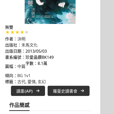
無雙
作者：
決明
出版社：
禾馬文化
出版日期：2013/05/03
書系編號：珍愛晶鑽BK149
字數：8.1萬
篇幅：
中篇
傾向：
BG 1v1
標籤：
古代
, 
愛情
, 
玄幻
讀墨(AP)
羅曼史讀書會
作品簡感