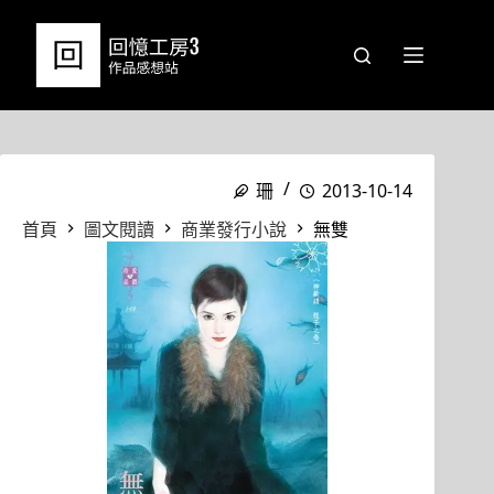
跳
至
主
要
內
容
珊
2013-10-14
首頁
圖文閱讀
商業發行小說
無雙