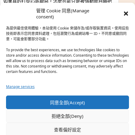
如果真的打從心底厭惡，怎麼可能只是被情勒就自願把
時…
管理 Cookie 同意(Manage
於『強風吹拂』
consent)
為提供最佳使用體驗，本站使用 Cookie 來儲存及/或存取裝置資訊。使用這些
熱帶魚
·
2026-06-22
技術即表示您同意資料處理，包括瀏覽行為或網站唯一 ID。不同意或撤回同
意，可能會影響部分功能。
之前看到網路上有人說灰二自私情勒大家陪他圓夢，但
真…
To provide the best experiences, we use technologies like cookies to
store and/or access device information. Consenting to these technologies
於『強風吹拂』
will allow us to process data such as browsing behavior or unique IDs on
this site. Not consenting or withdrawing consent, may adversely affect
certain features and functions.
珊
·
2026-06-18
我也喜歡運動番，雖然前陣子挑戰鑽石王牌失敗了，看
Manage services
第…
於『白領羽球部』
同意全部(Accept)
熱帶魚
·
2026-06-18
拒絕全部(Deny)
看了排少、強風吹拂，依然還是很喜歡運動番於是接續
著…
查看偏好設定