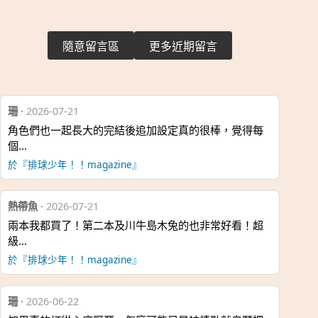
隨意留言區
更多近期留言
珊
·
2026-07-21
角色們也一起長大的完結後追加設定真的很棒，覺得每
個…
於『排球少年！！magazine』
熱帶魚
·
2026-07-21
兩本我都買了！第二本及川牛島木兔的也非常好看！超
級…
於『排球少年！！magazine』
珊
·
2026-06-22