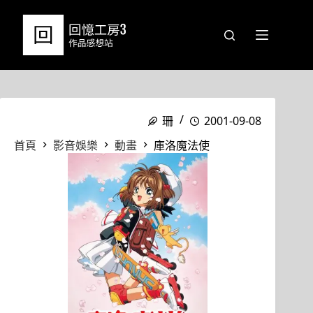
跳
至
主
要
內
容
珊
2001-09-08
首頁
影音娛樂
動畫
庫洛魔法使