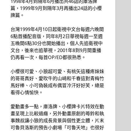
1998年4月到隔年6月播出共46話的庫洛牌
篇，1999年9月到隔年3月再播出24話的小櫻
牌篇。
台灣1999年4月10日起衛視中文台每週六晚間
6點首播配音版，同年8月2日華視每週一至週
五晚間6點30分也開始播出，個人先追衛視中
文台，後來也追華視，2001年8到9月間重播
仍再看一次，每首OP/ED都很熟悉。
小櫻很可愛、小狼超可愛、有桃矢這種疼妹妹
的哥哥真好、愛吹牛的山崎和千春這對青梅竹
馬好棒、小可偽裝成布偶冒冷汗好好笑，總是
看得心情愉快。
愛動畫多一點，庫洛牌、小櫻牌卡片特效在動
畫呈現上比較過癮，另外動畫原創的苺鈴和執
事魏叔讓小狼的成長背景與個性更立體，片末
可魯貝洛斯的預告小劇場「可魯天地」也很好