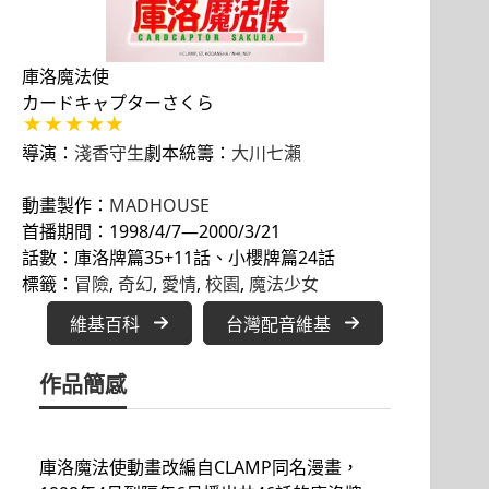
庫洛魔法使
カードキャプターさくら
導演：
淺香守生
劇本統籌：
大川七瀨
動畫製作：
MADHOUSE
首播期間：1998/4/7—2000/3/21
話數：庫洛牌篇35+11話、小櫻牌篇24話
標籤：
冒險
, 
奇幻
, 
愛情
, 
校園
, 
魔法少女
維基百科
台灣配音維基
作品簡感
庫洛魔法使動畫改編自CLAMP同名漫畫，