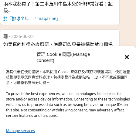
兩本我都買了！第二本及川牛島木兔的也非常好看！超
級…
於『排球少年！！magazine』
珊
·
2026-06-22
如果真的打從心底厭惡，怎麼可能只是被情勒就自願把
時…
管理 Cookie 同意(Manage
於『強風吹拂』
consent)
為提供最佳使用體驗，本站使用 Cookie 來儲存及/或存取裝置資訊。使用這些
熱帶魚
·
2026-06-22
技術即表示您同意資料處理，包括瀏覽行為或網站唯一 ID。不同意或撤回同
意，可能會影響部分功能。
之前看到網路上有人說灰二自私情勒大家陪他圓夢，但
真…
To provide the best experiences, we use technologies like cookies to
store and/or access device information. Consenting to these technologies
於『強風吹拂』
will allow us to process data such as browsing behavior or unique IDs on
this site. Not consenting or withdrawing consent, may adversely affect
certain features and functions.
珊
·
2026-06-18
我也喜歡運動番，雖然前陣子挑戰鑽石王牌失敗了，看
Manage services
第…