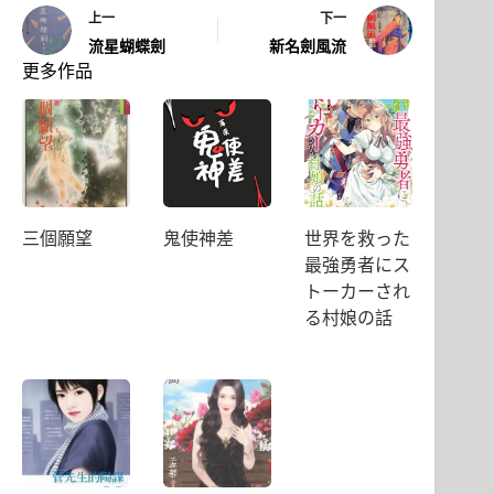
上一
下一
流星蝴蝶劍
新名劍風流
更多作品
三個願望
鬼使神差
世界を救った
最強勇者にス
トーカーされ
る村娘の話