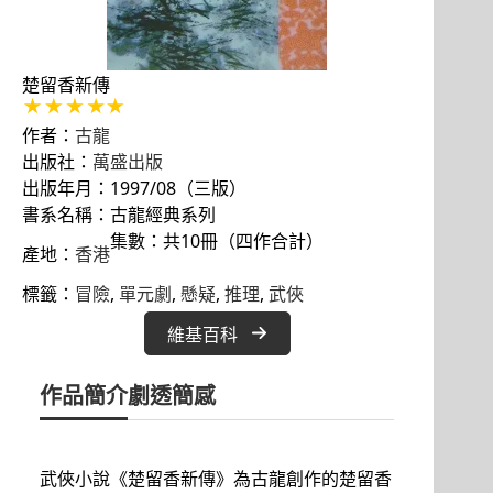
楚留香新傳
作者：
古龍
出版社：
萬盛出版
出版年月：1997/08（三版）
書系名稱：古龍經典系列
集數：共10冊（四作合計）
產地：
香港
標籤：
冒險
, 
單元劇
, 
懸疑
, 
推理
, 
武俠
維基百科
作品簡介
劇透簡感
武俠小說《楚留香新傳》為古龍創作的楚留香