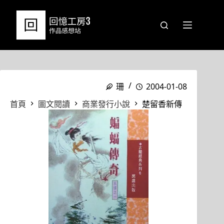
跳
至
主
要
內
容
珊
2004-01-08
首頁
圖文閱讀
商業發行小說
楚留香新傳