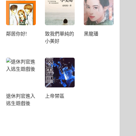
鄰居你好!
致我們單純的
黑龍璠
小美好
退休判官進入
上帝禁區
逃生遊戲後