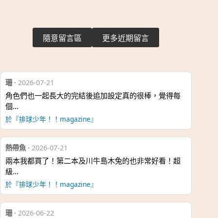
隨意留言區
更多近期留言
珊
·
2026-07-21
角色們也一起長大的完結後追加設定真的很棒，覺得每
個…
於『排球少年！！magazine』
熱帶魚
·
2026-07-21
兩本我都買了！第二本及川牛島木兔的也非常好看！超
級…
於『排球少年！！magazine』
珊
·
2026-06-22