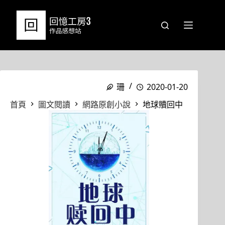
跳
至
主
要
內
容
珊
2020-01-20
首頁
圖文閱讀
網路原創小說
地球贖回中