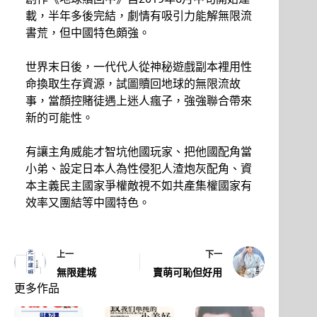
載，半年多後完結，劇情有吸引力能解無限流
書荒，但中國特色頗強。
世界末日後，一代代人從神秘遊戲副本裡用性
命換取生存資源，試圖贖回地球的無限流故
事，當顏控賭徒遇上迷人瘋子，強強聯合帶來
新的可能性。
有讓主角威能才智坑他國玩家、把他國配角當
小弟、設定日本人為性侵犯人渣炮灰配角、資
本主義民主國家爭權敵視不如共產集權國家有
效率又團結等中國特色。
上一
下一
無限建城
賣萌可恥但好用
更多作品