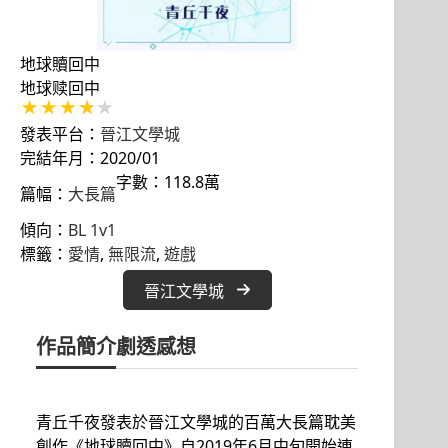
地球贖回中
地球赎回中
發表平台：
晉江文學城
完結年月：2020/01
字數：118.8萬
篇幅：
大長篇
傾向：
BL 1v1
標籤：
愛情
, 
無限流
, 
遊戲
晉江文學城
作品簡介
劇透感想
青丘千夜發表於晉江文學城的百萬大長篇耽美
創作《地球贖回中》自2019年6月中旬開始連