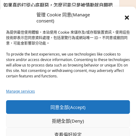
如果真的打從心底厭惡，怎麼可能只是被情勒就自願把
時…
管理 Cookie 同意(Manage
於『強風吹拂』
consent)
為提供最佳使用體驗，本站使用 Cookie 來儲存及/或存取裝置資訊。使用這些
熱帶魚
·
2026-06-22
技術即表示您同意資料處理，包括瀏覽行為或網站唯一 ID。不同意或撤回同
意，可能會影響部分功能。
之前看到網路上有人說灰二自私情勒大家陪他圓夢，但
真…
To provide the best experiences, we use technologies like cookies to
store and/or access device information. Consenting to these technologies
於『強風吹拂』
will allow us to process data such as browsing behavior or unique IDs on
this site. Not consenting or withdrawing consent, may adversely affect
certain features and functions.
珊
·
2026-06-18
我也喜歡運動番，雖然前陣子挑戰鑽石王牌失敗了，看
Manage services
第…
於『白領羽球部』
同意全部(Accept)
熱帶魚
·
2026-06-18
拒絕全部(Deny)
看了排少、強風吹拂，依然還是很喜歡運動番於是接續
著…
查看偏好設定