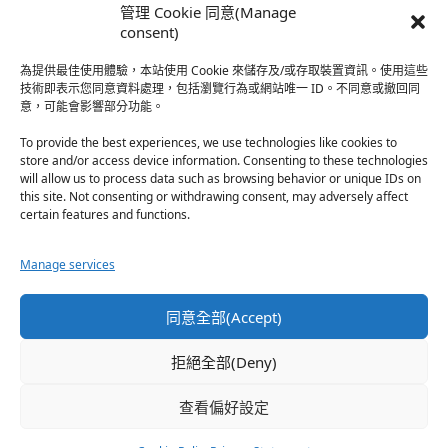
時…
管理 Cookie 同意(Manage
於『強風吹拂』
consent)
為提供最佳使用體驗，本站使用 Cookie 來儲存及/或存取裝置資訊。使用這些
熱帶魚
·
2026-06-22
技術即表示您同意資料處理，包括瀏覽行為或網站唯一 ID。不同意或撤回同
意，可能會影響部分功能。
之前看到網路上有人說灰二自私情勒大家陪他圓夢，但
真…
To provide the best experiences, we use technologies like cookies to
store and/or access device information. Consenting to these technologies
於『強風吹拂』
will allow us to process data such as browsing behavior or unique IDs on
this site. Not consenting or withdrawing consent, may adversely affect
certain features and functions.
珊
·
2026-06-18
我也喜歡運動番，雖然前陣子挑戰鑽石王牌失敗了，看
Manage services
第…
於『白領羽球部』
同意全部(Accept)
熱帶魚
·
2026-06-18
拒絕全部(Deny)
看了排少、強風吹拂，依然還是很喜歡運動番於是接續
著…
查看偏好設定
於『白領羽球部』