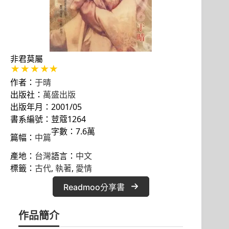
非君莫屬
作者：
于晴
出版社：
萬盛出版
出版年月：2001/05
書系編號：荳蔻1264
字數：7.6萬
篇幅：
中篇
產地：
台灣
語言：
中文
標籤：
古代
, 
執著
, 
愛情
Readmoo分享書
作品簡介