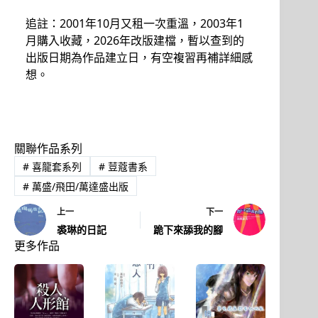
追註：2001年10月又租一次重溫，2003年1
月購入收藏，2026年改版建檔，暫以查到的
出版日期為作品建立日，有空複習再補詳細感
想。
關聯作品系列
#
喜龍套系列
#
荳蔻書系
#
萬盛/飛田/萬達盛出版
上一
下一
裘琳的日記
跪下來舔我的腳
更多作品