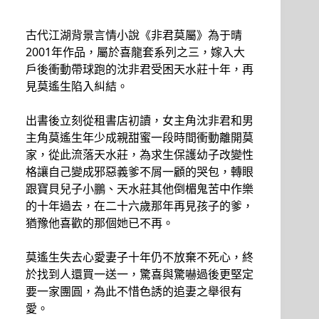
古代江湖背景言情小說《非君莫屬》為于晴
2001年作品，屬於喜龍套系列之三，嫁入大
戶後衝動帶球跑的沈非君受困天水莊十年，再
見莫遙生陷入糾結。
出書後立刻從租書店初讀，女主角沈非君和男
主角莫遙生年少成親甜蜜一段時間衝動離開莫
家，從此流落天水莊，為求生保護幼子改變性
格讓自己變成邪惡義爹不屑一顧的哭包，轉眼
跟寶貝兒子小鵬、天水莊其他倒楣鬼苦中作樂
的十年過去，在二十六歲那年再見孩子的爹，
猶豫他喜歡的那個她已不再。
莫遙生失去心愛妻子十年仍不放棄不死心，終
於找到人還買一送一，驚喜與驚嚇過後更堅定
要一家團圓，為此不惜色誘的追妻之舉很有
愛。