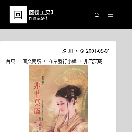
跳
至
主
要
內
容
珊
2001-05-01
首頁
圖文閱讀
商業發行小說
非君莫屬