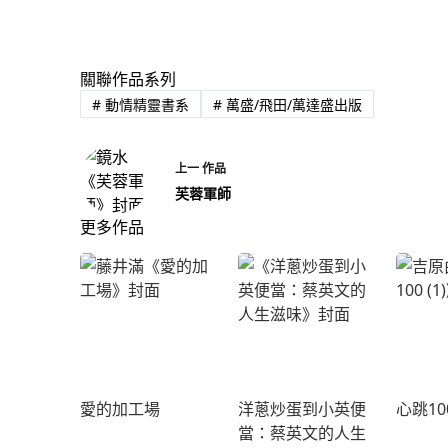
關聯作品系列
#
動情精靈書系
#
萬盛/飛田/萬達盛出版
上一
作品
芙蓉軍師
更多作品
愛的加工場
洋蔥炒蛋到小英便
心跳10
當：蔡英文的人生