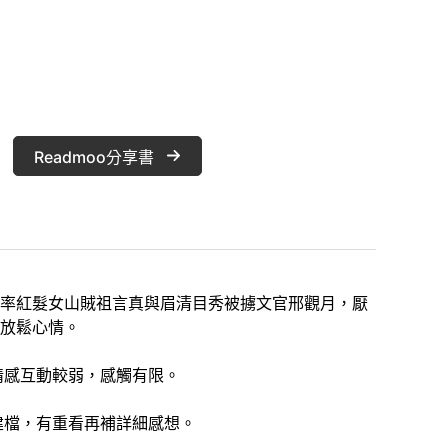
Readmoo分享書
率紅髮女山賊祖言真與眉清目秀被擄文官邢觀月，厭
放鬆心情。
情感互動較弱，感觸有限。
建檔，有重看再補詳細感想。