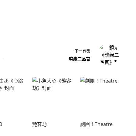
下一
作品
魂緣二品官
0
艷客劫
劇團！Theatre