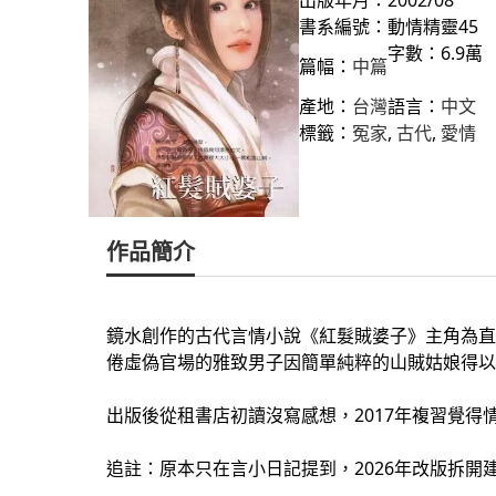
書系編號：動情精靈45
字數：6.9萬
篇幅：
中篇
產地：
台灣
語言：
中文
標籤：
冤家
, 
古代
, 
愛情
作品簡介
鏡水創作的古代言情小說《紅髮賊婆子》主角為直
倦虛偽官場的雅致男子因簡單純粹的山賊姑娘得以
出版後從租書店初讀沒寫感想，2017年複習覺得
追註：原本只在言小日記提到，2026年改版拆開