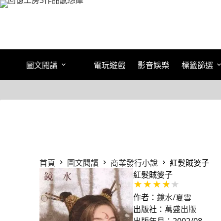
跳
至
主
要
內
容
圖文閱讀
電玩遊戲
影音娛樂
標籤篩選
首頁
圖文閱讀
商業發行小說
紅髮賊婆子
紅髮賊婆子
作者：
鏡水/夏雪
出版社：
萬盛出版
出版年月：2002/08