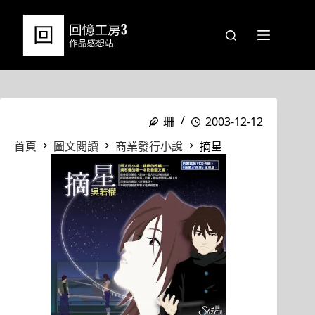
跳
至
主
要
內
容
珊
2003-12-12
首頁
圖文閱讀
商業發行小說
摘星