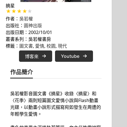
摘星
作者：
吳若權
出版社：
圓神出版
出版日期：2002/10/01
叢書系列：吳若權書房
標籤：
圖文書
, 
愛情
, 
校園
, 
現代
Youtube
博客來
作品簡介
吳若權影音圖文書《摘星》收錄〈摘星〉和
〈花季〉兩則短篇圖文愛情小說與Flash動畫
光碟，以動畫小說形式描寫宛如發生在周遭的
年輕學生愛情。