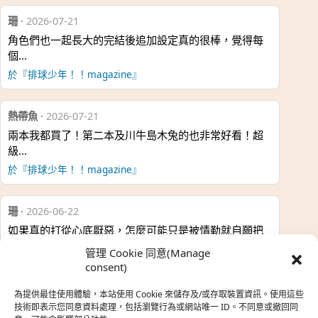
珊
·
2026-07-21
角色們也一起長大的完結後追加設定真的很棒，覺得每
個…
於『排球少年！！magazine』
熱帶魚
·
2026-07-21
兩本我都買了！第二本及川牛島木兔的也非常好看！超
級…
於『排球少年！！magazine』
珊
·
2026-06-22
如果真的打從心底厭惡，怎麼可能只是被情勒就自願把
時…
管理 Cookie 同意(Manage
於『強風吹拂』
consent)
為提供最佳使用體驗，本站使用 Cookie 來儲存及/或存取裝置資訊。使用這些
熱帶魚
·
2026-06-22
技術即表示您同意資料處理，包括瀏覽行為或網站唯一 ID。不同意或撤回同