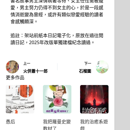
書名故事男主深情執著等待、女主任性需被寵
愛，男主努力仍得不到女主的心，於是一段感
情消逝變為曾經，或許有類似戀愛經驗的讀者
會感觸頗深。
追註：架站前紙本日記電子化，原放在過往閱
讀日記，2025年改版單獨建檔紀念讀過。
上一
下一
火併蕭十一郎
石榴圖
更多作品
愚后
我把羅曼史變
我的治癒系遊
教材了
戲