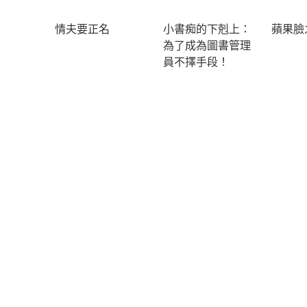
情夫要正名
小書痴的下剋上：
蘋果臉
為了成為圖書管理
員不擇手段！