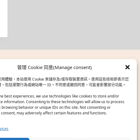
管理 Cookie 同意(Manage consent)
用體驗，本站使用 Cookie 來儲存及/或存取裝置資訊。使用這些技術即表示您
理，包括瀏覽行為或網站唯一 ID。不同意或撤回同意，可能會影響部分功能。
he best experiences, we use technologies like cookies to store and/or
e information. Consenting to these technologies will allow us to process
 browsing behavior or unique IDs on this site. Not consenting or
consent, may adversely affect certain features and functions.
vices