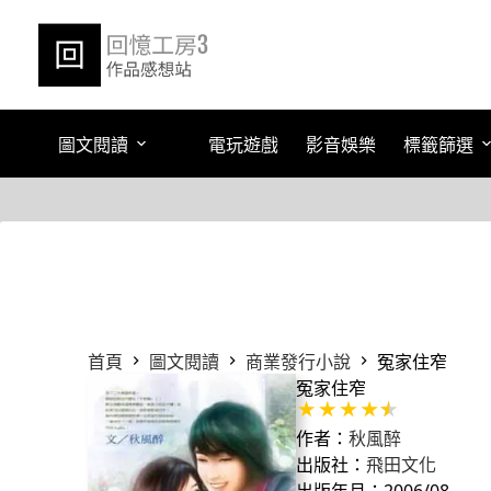
跳
至
主
要
內
容
圖文閱讀
電玩遊戲
影音娛樂
標籤篩選
首頁
圖文閱讀
商業發行小說
冤家住窄
冤家住窄
作者：
秋風醉
出版社：
飛田文化
出版年月：2006/08