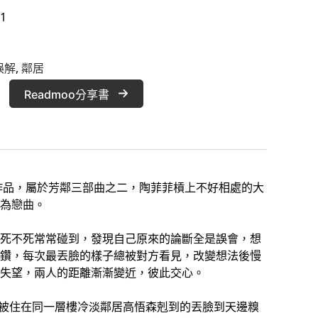
1
誤解
, 
鄰居
Readmoo分享書
年作品，屬於芳鄰三部曲之二，陶菲菲槓上不好相處的大
為戀曲。
死不死常常碰到，發現自己原來的論斷全是誤會，想
鑽，每次最丟臉的樣子總被對方看見，改變想法後慢
失望，兩人的距離漸漸變近，彼此交心。
菲被住在同一層樓冷淡鄰居高悟森剋到的丟臉到天邊糗