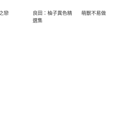
之戀
良田：柚子異色精
萌獸不易做
選集