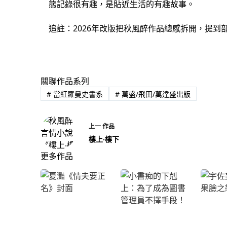
態記錄很有趣，是貼近生活的有趣故事。
追註：2026年改版把秋風醉作品總感拆開，提到
關聯作品系列
#
當紅羅曼史書系
#
萬盛/飛田/萬達盛出版
上一
作品
樓上‧樓下
更多作品