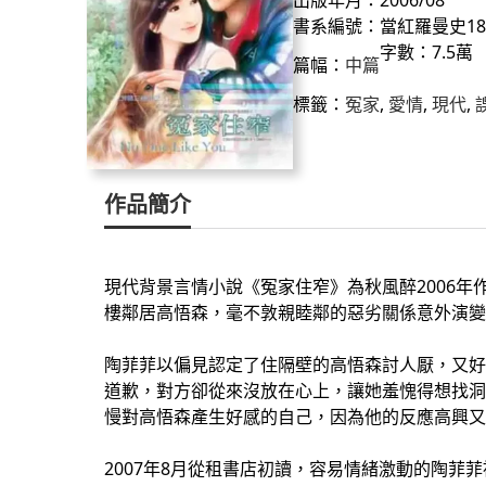
書系編號：當紅羅曼史18
字數：7.5萬
篇幅：
中篇
標籤：
冤家
, 
愛情
, 
現代
, 
作品簡介
現代背景言情小說《冤家住窄》為秋風醉2006
樓鄰居高悟森，毫不敦親睦鄰的惡劣關係意外演變
陶菲菲以偏見認定了住隔壁的高悟森討人厭，又好
道歉，對方卻從來沒放在心上，讓她羞愧得想找洞
慢對高悟森產生好感的自己，因為他的反應高興又
2007年8月從租書店初讀，容易情緒激動的陶菲