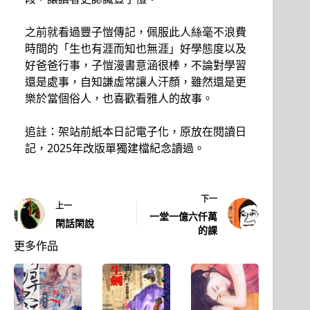
之前就看過豐子愷傳記，佩服此人絲毫不浪費
時間的「生也有涯而知也無涯」好學態度以及
好爸爸行事，子愷漫書意涵很棒，不論對學習
還是處事，自知謙虛常讓人汗顏，雖然還是更
樂於當個俗人，也喜歡看雅人的故事。
追註：架站前紙本日記電子化，原放在閱讀日
記，2025年改版單獨建檔紀念讀過。
下一
上一
一堂一億六仟萬
閑話閑說
的課
更多作品