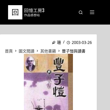
跳
至
主
要
內
容
珊
2003-03-26
首頁
圖文閱讀
其他書籍
豐子愷與讀書