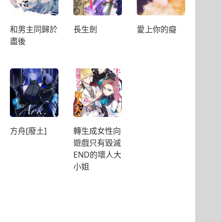
和男主同歸於
長生劍
愛上你的癡
盡後
方舟[廢土]
轉生成女性向
遊戲只有毀滅
END的壞人大
小姐