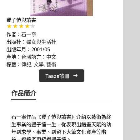
豐子愷與讀書
作者：
石一寧
出版社：
婦女與生活社
出版年月：2001/05
產地：
台灣
語言：
中文
標籤：
傳記
, 
文學
, 
藝術
Taaze讀冊
作品簡介
石一寧作品《豐子愷與讀書》介紹以藝術為終
生事業的豐子愷一生，從表現出繪畫天賦的幼
年到求學、事業、到留下大筆文化資產等階
段，讓讀者更認識豐子愷。