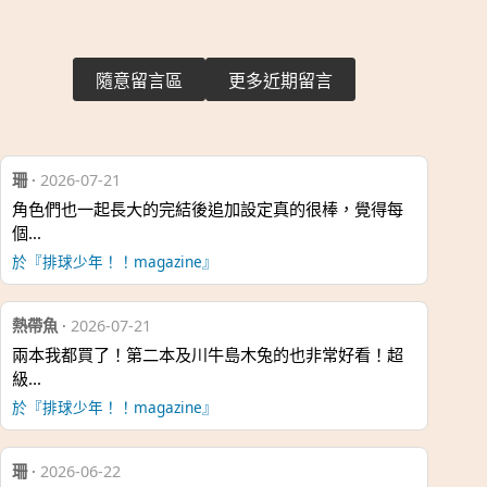
隨意留言區
更多近期留言
珊
·
2026-07-21
角色們也一起長大的完結後追加設定真的很棒，覺得每
個…
於『排球少年！！magazine』
熱帶魚
·
2026-07-21
兩本我都買了！第二本及川牛島木兔的也非常好看！超
級…
於『排球少年！！magazine』
珊
·
2026-06-22