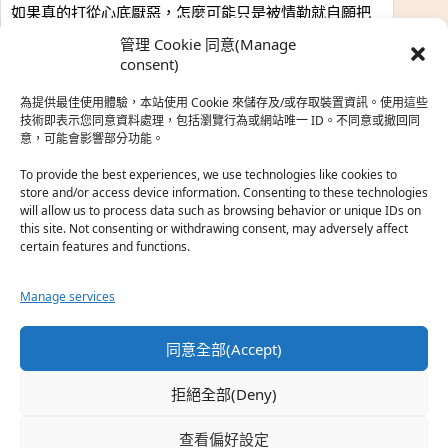
如果真的打從心底厭惡，怎麼可能只是被情勒就自願把
時…
管理 Cookie 同意(Manage
於『強風吹拂』
consent)
為提供最佳使用體驗，本站使用 Cookie 來儲存及/或存取裝置資訊。使用這些
熱帶魚
·
2026-06-22
技術即表示您同意資料處理，包括瀏覽行為或網站唯一 ID。不同意或撤回同
意，可能會影響部分功能。
之前看到網路上有人說灰二自私情勒大家陪他圓夢，但
真…
To provide the best experiences, we use technologies like cookies to
store and/or access device information. Consenting to these technologies
於『強風吹拂』
will allow us to process data such as browsing behavior or unique IDs on
this site. Not consenting or withdrawing consent, may adversely affect
certain features and functions.
珊
·
2026-06-18
我也喜歡運動番，雖然前陣子挑戰鑽石王牌失敗了，看
Manage services
第…
於『白領羽球部』
同意全部(Accept)
熱帶魚
·
2026-06-18
拒絕全部(Deny)
看了排少、強風吹拂，依然還是很喜歡運動番於是接續
著…
查看偏好設定