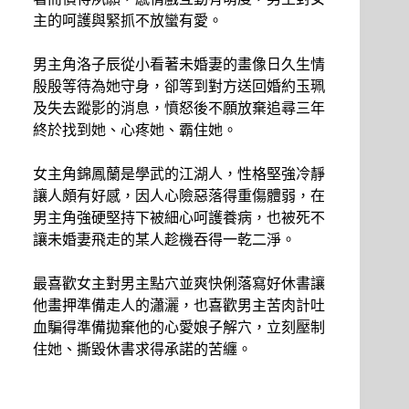
主的呵護與緊抓不放蠻有愛。
男主角洛子辰從小看著未婚妻的畫像日久生情
殷殷等待為她守身，卻等到對方送回婚約玉珮
及失去蹤影的消息，憤怒後不願放棄追尋三年
終於找到她、心疼她、霸住她。
女主角錦鳳蘭是學武的江湖人，性格堅強冷靜
讓人頗有好感，因人心險惡落得重傷體弱，在
男主角強硬堅持下被細心呵護養病，也被死不
讓未婚妻飛走的某人趁機吞得一乾二淨。
最喜歡女主對男主點穴並爽快俐落寫好休書讓
他畫押準備走人的瀟灑，也喜歡男主苦肉計吐
血騙得準備拋棄他的心愛娘子解穴，立刻壓制
住她、撕毀休書求得承諾的苦纏。