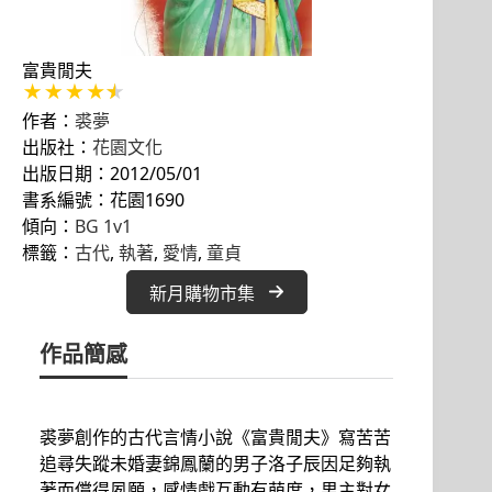
富貴閒夫
作者：
裘夢
出版社：
花園文化
出版日期：2012/05/01
書系編號：花園1690
傾向：
BG 1v1
標籤：
古代
, 
執著
, 
愛情
, 
童貞
新月購物市集
作品簡感
裘夢創作的古代言情小說《富貴閒夫》寫苦苦
追尋失蹤未婚妻錦鳳蘭的男子洛子辰因足夠執
著而償得夙願，感情戲互動有萌度，男主對女