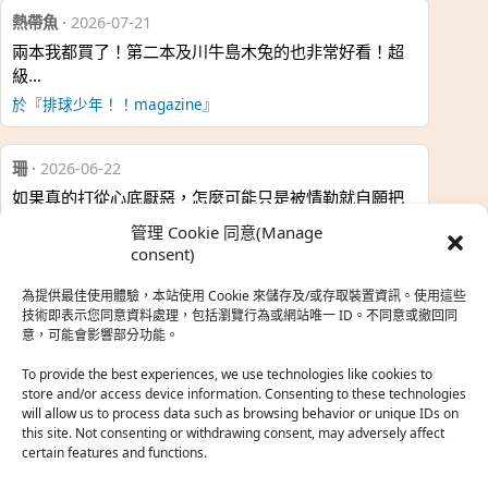
熱帶魚
·
2026-07-21
兩本我都買了！第二本及川牛島木兔的也非常好看！超
級…
於『排球少年！！magazine』
珊
·
2026-06-22
如果真的打從心底厭惡，怎麼可能只是被情勒就自願把
時…
管理 Cookie 同意(Manage
於『強風吹拂』
consent)
為提供最佳使用體驗，本站使用 Cookie 來儲存及/或存取裝置資訊。使用這些
熱帶魚
·
2026-06-22
技術即表示您同意資料處理，包括瀏覽行為或網站唯一 ID。不同意或撤回同
意，可能會影響部分功能。
之前看到網路上有人說灰二自私情勒大家陪他圓夢，但
真…
To provide the best experiences, we use technologies like cookies to
store and/or access device information. Consenting to these technologies
於『強風吹拂』
will allow us to process data such as browsing behavior or unique IDs on
this site. Not consenting or withdrawing consent, may adversely affect
certain features and functions.
珊
·
2026-06-18