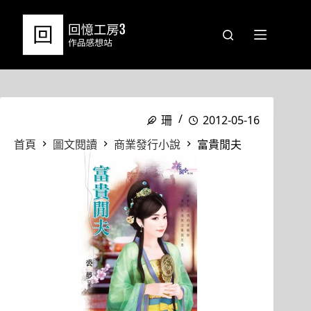
跳
至
主
要
內
容
珊
2012-05-16
首頁
圖文閱讀
商業發行小說
富貴閒夫