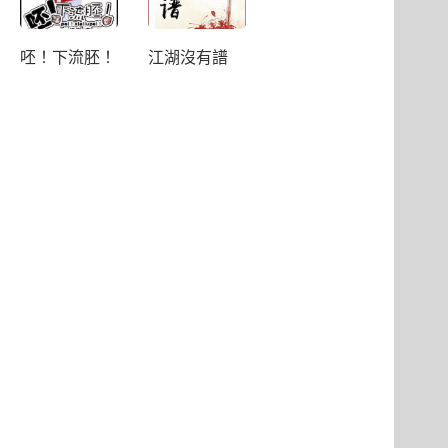
呸！下流胚！
江湖沒有譜