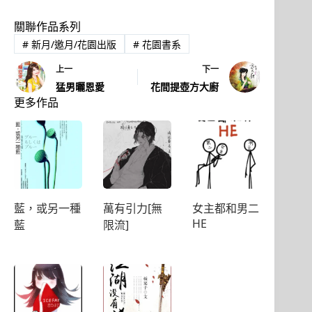
關聯作品系列
#
新月/邀月/花園出版
#
花園書系
上一
下一
猛男曬恩愛
花間提壺方大廚
更多作品
藍，或另一種
萬有引力[無
女主都和男二
HE
藍
限流]