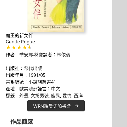
魔王的新女伴
Gentle Rogue
作者：
喬安娜‧林賽
譯者：
林依蒨
出版社：
希代出版
出版年月：1991/05
書系編號：小說族叢書41
產地：
歐美澳洲
語言：
中文
標籤：
外曼
, 
女扮男裝
, 
幽默
, 
愛情
, 
西洋
WRN羅曼史讀書會
作品簡感