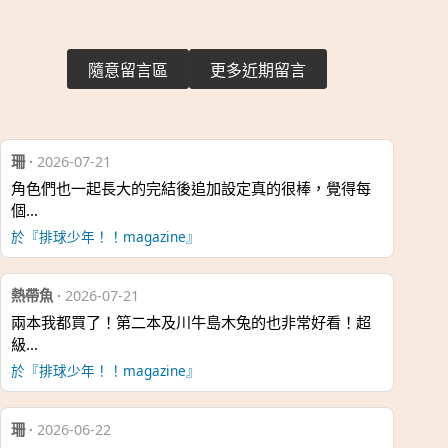
隨意留言區
更多近期留言
珊
·
2026-07-21
角色們也一起長大的完結後追加設定真的很棒，覺得每
個…
於『排球少年！！magazine』
熱帶魚
·
2026-07-21
兩本我都買了！第二本及川牛島木兔的也非常好看！超
級…
於『排球少年！！magazine』
珊
·
2026-06-22