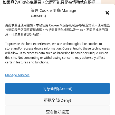
如果真的打從心底厭惡，怎麼可能只是被情勒就自願把
時…
管理 Cookie 同意(Manage
於『強風吹拂』
consent)
為提供最佳使用體驗，本站使用 Cookie 來儲存及/或存取裝置資訊。使用這些
熱帶魚
·
2026-06-22
技術即表示您同意資料處理，包括瀏覽行為或網站唯一 ID。不同意或撤回同
意，可能會影響部分功能。
之前看到網路上有人說灰二自私情勒大家陪他圓夢，但
真…
To provide the best experiences, we use technologies like cookies to
store and/or access device information. Consenting to these technologies
於『強風吹拂』
will allow us to process data such as browsing behavior or unique IDs on
this site. Not consenting or withdrawing consent, may adversely affect
certain features and functions.
珊
·
2026-06-18
我也喜歡運動番，雖然前陣子挑戰鑽石王牌失敗了，看
Manage services
第…
於『白領羽球部』
同意全部(Accept)
熱帶魚
·
2026-06-18
拒絕全部(Deny)
看了排少、強風吹拂，依然還是很喜歡運動番於是接續
著…
查看偏好設定