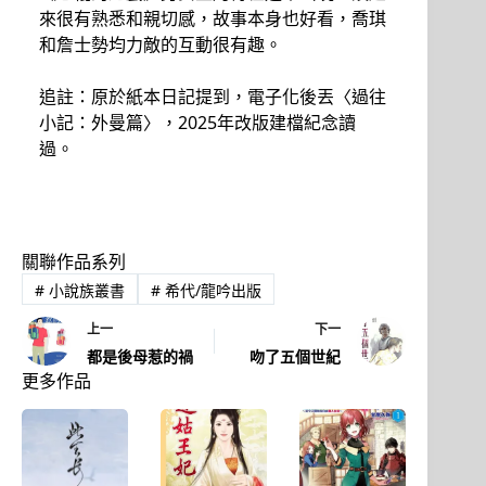
來很有熟悉和親切感，故事本身也好看，喬琪
和詹士勢均力敵的互動很有趣。
追註：原於紙本日記提到，電子化後丟〈過往
小記：外曼篇〉，2025年改版建檔紀念讀
過。
關聯作品系列
#
小說族叢書
#
希代/龍吟出版
上一
下一
都是後母惹的禍
吻了五個世紀
更多作品