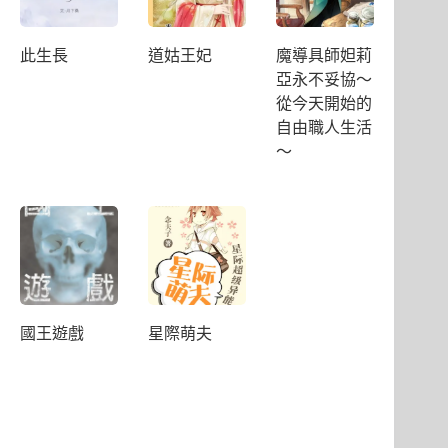
此生長
道姑王妃
魔導具師妲莉
亞永不妥協～
從今天開始的
自由職人生活
～
國王遊戲
星際萌夫