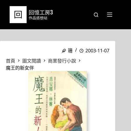
跳
至
主
要
內
容
珊
2003-11-07
首頁
圖文閱讀
商業發行小說
魔王的新女伴