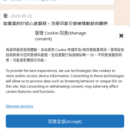
珊
·
2026-06-22
如果真的打從心底厭惡，怎麼可能只是被情勒就自願把
時…
管理 Cookie 同意(Manage
於『強風吹拂』
consent)
為提供最佳使用體驗，本站使用 Cookie 來儲存及/或存取裝置資訊。使用這些
熱帶魚
·
2026-06-22
技術即表示您同意資料處理，包括瀏覽行為或網站唯一 ID。不同意或撤回同
意，可能會影響部分功能。
之前看到網路上有人說灰二自私情勒大家陪他圓夢，但
真…
To provide the best experiences, we use technologies like cookies to
store and/or access device information. Consenting to these technologies
於『強風吹拂』
will allow us to process data such as browsing behavior or unique IDs on
this site. Not consenting or withdrawing consent, may adversely affect
certain features and functions.
珊
·
2026-06-18
我也喜歡運動番，雖然前陣子挑戰鑽石王牌失敗了，看
Manage services
第…
於『白領羽球部』
同意全部(Accept)