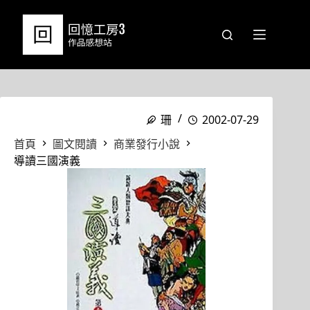
跳
至
主
要
內
容
珊
2002-07-29
首頁
圖文閱讀
商業發行小說
導讀三國演義