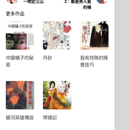
一吻定江山
2：都是男人惹
的禍
更多作品
中國橘子的秘
丹砂
我有特殊的睡
密
覺技巧
銀河英雄傳說
悍婦記