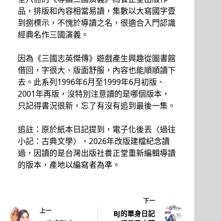
品，排版和內容相當易讀，集數以大寫國字壹
到捌標示，不愧於導讀之名，很適合入門認識
經典名作三國演義。
因為《三國志英傑傳》遊戲產生興趣從圖書館
借回，字很大、版面舒服，內容也能順順讀下
去。此系列1996年6月至1999年6月初版、
2001年再版，沒特別注意讀的是哪個版本，
只記得書況很新，忘了有沒有追到最後一集。
追註：原於紙本日記提到，電子化後丟〈過往
小記：古典文學〉，2026年改版建檔紀念讀
過，因讀的是台灣出版社養正堂重新編輯導讀
的版本，產地以編寫者為準。
下一
上一
BJ的單身日記