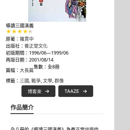
導讀三國演義
原著：
羅貫中
出版社：
養正堂文化
初版期間：1996/06—1999/06
再版日期：2001/08/14
集數：全8冊
篇幅：
大長篇
標籤：
三國
, 
戰爭
, 
文學
, 
群像
TAAZE
博客來
作品簡介
全八冊的《導讀三國演義》為養正堂出版作