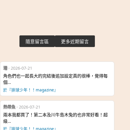
隨意留言區
更多近期留言
珊
·
2026-07-21
角色們也一起長大的完結後追加設定真的很棒，覺得每
個…
於『排球少年！！magazine』
熱帶魚
·
2026-07-21
兩本我都買了！第二本及川牛島木兔的也非常好看！超
級…
於『排球少年！！magazine』