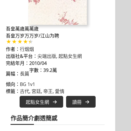
吾皇萬歲萬萬歲
吾皇万岁万万岁/江山为聘
作者：
行烟烟
出版社&平台：
尖端出版
, 
起點女生網
完結年月：2010/04
字數：39.2萬
篇幅：
長篇
傾向：
BG 1v1
標籤：
古代
, 
宮廷
, 
帝王
, 
愛情
起點女生網
讀冊
作品簡介
劇透簡感