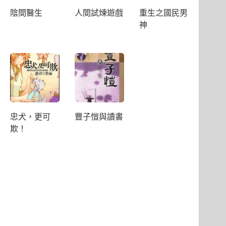
陰間醫生
人間試煉遊戲
重生之國民男
神
忠犬，更可
豐子愷與讀書
欺！