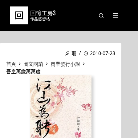
跳
至
主
要
內
容
珊
2010-07-23
首頁
圖文閱讀
商業發行小說
吾皇萬歲萬萬歲