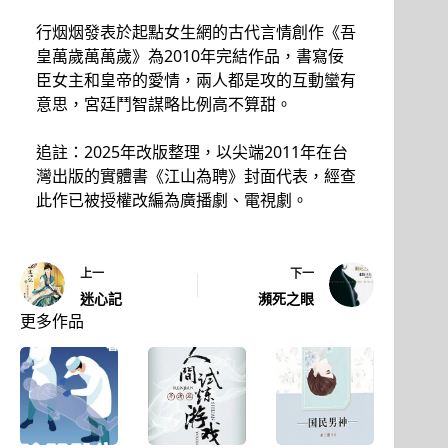
行烟烟發表於起點女生網的古代言情創作《吾
皇萬歲萬萬歲》為2010年完結作品，書寫佞
臣女主和皇帝的愛情，兩人都是攻的互動蠻有
意思，宮廷鬥智謀略比例高不算甜。
追註：2025年改版整理，以尖端2011年在台
灣出版的實體書《江山為聘》封面代表，經查
此作已被授權改編為廣播劇、電視劇。
上一
下一
迷心記
瀕死之眼
更多作品