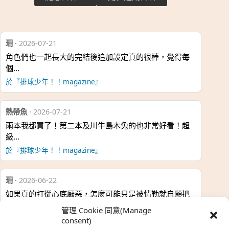
珊
·
2026-07-21
角色們也一起長大的完結後追加設定真的很棒，覺得每
個…
於『排球少年！！magazine』
熱帶魚
·
2026-07-21
兩本我都買了！第二本及川牛島木兔的也非常好看！超
級…
於『排球少年！！magazine』
珊
·
2026-06-22
如果真的打從心底厭惡，怎麼可能只是被情勒就自願把
時…
管理 Cookie 同意(Manage
於『強風吹拂』
consent)