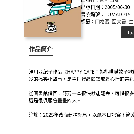
出版日期：2005/06/30
書系編號：TOMATO15
標籤：
四格漫
, 
圖文書
, 
生
Ta
作品簡介
湯川亞紀子作品《HAPPY CAFE：熊熊喵喵餃
冷的搞笑小故事，是主打輕鬆閱讀放鬆心情的書籍
從圖書館借回，薄薄一本很快就能翻完，可惜很多
還是很佩服會畫畫的人。
追註：2025年改版建檔紀念，以紙本日記寫下簡