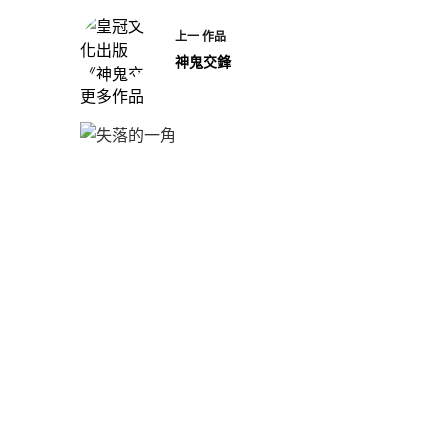
上一
作品
神鬼交鋒
更多作品