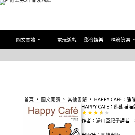
跳
至
主
要
內
容
圖文閱讀
電玩遊戲
影音娛樂
標籤篩選
首頁
圖文閱讀
其他書籍
HAPPY CAFE：
HAPPY CAFE：熊熊喵
作者：
湯川亞紀子
譯者：
出版社：
圓神出版