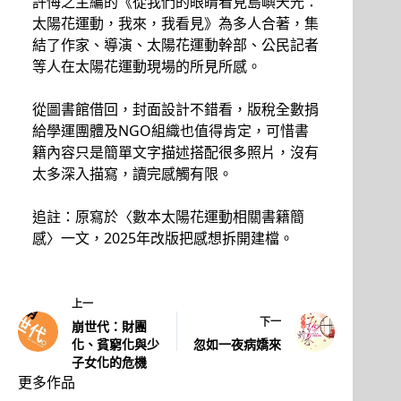
許悔之主編的《從我們的眼睛看見島嶼天光：
太陽花運動，我來，我看見》為多人合著，集
結了作家、導演、太陽花運動幹部、公民記者
等人在太陽花運動現場的所見所感。
從圖書館借回，封面設計不錯看，版稅全數捐
給學運團體及NGO組織也值得肯定，可惜書
籍內容只是簡單文字描述搭配很多照片，沒有
太多深入描寫，讀完感觸有限。
追註：原寫於〈數本太陽花運動相關書籍簡
感〉一文，2025年改版把感想拆開建檔。
上一
下一
崩世代：財團
化、貧窮化與少
忽如一夜病嬌來
子女化的危機
更多作品