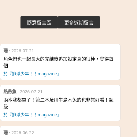
隨意留言區
更多近期留言
珊
·
2026-07-21
角色們也一起長大的完結後追加設定真的很棒，覺得每
個…
於『排球少年！！magazine』
熱帶魚
·
2026-07-21
兩本我都買了！第二本及川牛島木兔的也非常好看！超
級…
於『排球少年！！magazine』
珊
·
2026-06-22