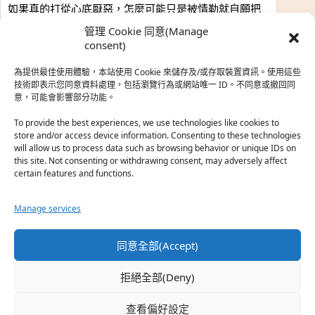
如果真的打從心底厭惡，怎麼可能只是被情勒就自願把
時…
管理 Cookie 同意(Manage
於『強風吹拂』
consent)
為提供最佳使用體驗，本站使用 Cookie 來儲存及/或存取裝置資訊。使用這些
熱帶魚
·
2026-06-22
技術即表示您同意資料處理，包括瀏覽行為或網站唯一 ID。不同意或撤回同
意，可能會影響部分功能。
之前看到網路上有人說灰二自私情勒大家陪他圓夢，但
真…
To provide the best experiences, we use technologies like cookies to
store and/or access device information. Consenting to these technologies
於『強風吹拂』
will allow us to process data such as browsing behavior or unique IDs on
this site. Not consenting or withdrawing consent, may adversely affect
certain features and functions.
珊
·
2026-06-18
我也喜歡運動番，雖然前陣子挑戰鑽石王牌失敗了，看
Manage services
第…
於『白領羽球部』
同意全部(Accept)
熱帶魚
·
2026-06-18
拒絕全部(Deny)
看了排少、強風吹拂，依然還是很喜歡運動番於是接續
著…
查看偏好設定