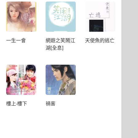
一生一會
網遊之笑鬧江
天使魚的逃亡
湖[全息]
樓上‧樓下
禍害