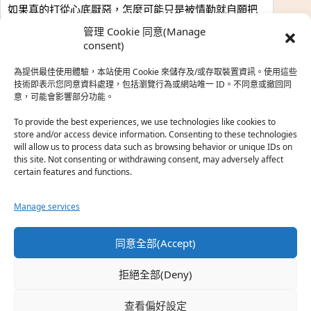
如果真的打從心底厭惡，怎麼可能只是被情勒就自願把
時…
管理 Cookie 同意(Manage
於『強風吹拂』
consent)
為提供最佳使用體驗，本站使用 Cookie 來儲存及/或存取裝置資訊。使用這些
熱帶魚
·
2026-06-22
技術即表示您同意資料處理，包括瀏覽行為或網站唯一 ID。不同意或撤回同
意，可能會影響部分功能。
之前看到網路上有人說灰二自私情勒大家陪他圓夢，但
真…
To provide the best experiences, we use technologies like cookies to
store and/or access device information. Consenting to these technologies
於『強風吹拂』
will allow us to process data such as browsing behavior or unique IDs on
this site. Not consenting or withdrawing consent, may adversely affect
certain features and functions.
珊
·
2026-06-18
我也喜歡運動番，雖然前陣子挑戰鑽石王牌失敗了，看
Manage services
第…
於『白領羽球部』
同意全部(Accept)
熱帶魚
·
2026-06-18
拒絕全部(Deny)
看了排少、強風吹拂，依然還是很喜歡運動番於是接續
著…
查看偏好設定