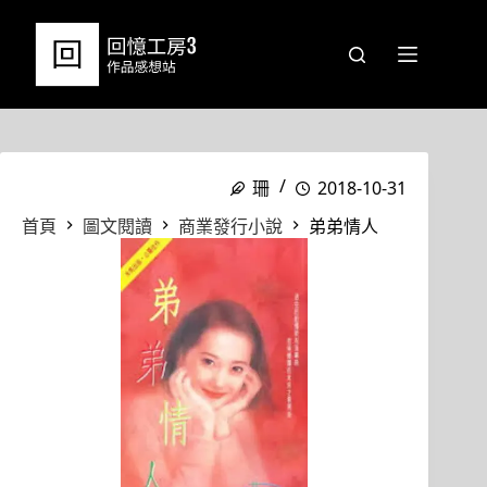
跳
至
主
要
內
容
珊
2018-10-31
首頁
圖文閱讀
商業發行小說
弟弟情人