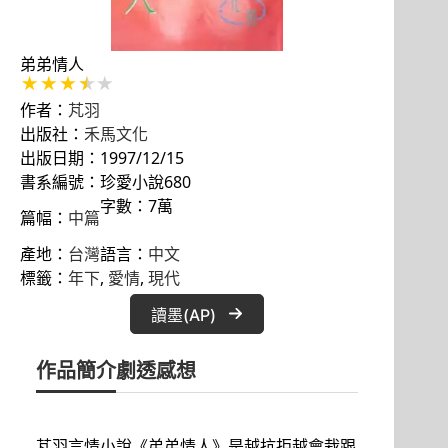
弟弟情人
作者：
芃羽
出版社：
禾馬文化
出版日期：1997/12/15
書系編號：珍愛小說680
字數：7萬
篇幅：
中篇
產地：
台灣
語言：
中文
標籤：
年下
, 
愛情
, 
現代
讀墨(AP)
作品簡介
劇透感想
芃羽言情小說《弟弟情人》是越抗拒越會栽跟