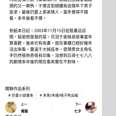
頭的又一案例，于慎言拒絕鍾肯這個年下男子
追求，最後仍愛上弟弟情人，當年覺得不錯
看，多年後看不慣。
依紙本日記，2003年11月15日從租書店店
閱，姐弟戀是我的菜，芃羽于家姊弟故事當年
算喜歡，後來也有收書，放在書櫃已經好幾年
沒出來看，重溫于大姊這本，發現男女主角名
字仍然很熟悉很有印象，沒想到忘得七七八八
的劇情多年後的現在看來實在不對味。
關聯作品系列
#
珍愛小說書系
#
禾馬/禾揚/桃子熊出版
上一
下一
海盜
七夕