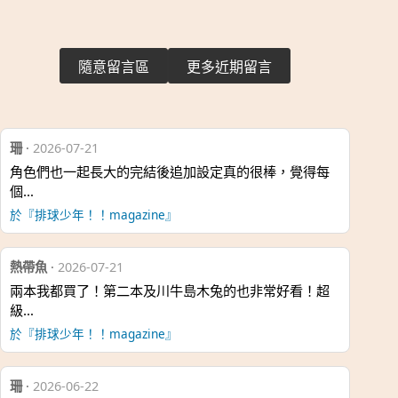
隨意留言區
更多近期留言
珊
·
2026-07-21
角色們也一起長大的完結後追加設定真的很棒，覺得每
個…
於『排球少年！！magazine』
熱帶魚
·
2026-07-21
兩本我都買了！第二本及川牛島木兔的也非常好看！超
級…
於『排球少年！！magazine』
珊
·
2026-06-22