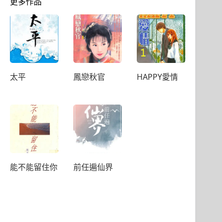
更多作品
太平
鳳戀秋官
HAPPY愛情
能不能留住你
前任遍仙界