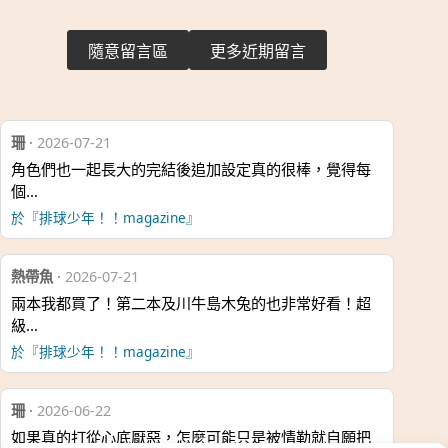
隨意留言區
更多近期留言
珊
·
2026-07-21
角色們也一起長大的完結後追加設定真的很棒，覺得每
個…
於『排球少年！！magazine』
熱帶魚
·
2026-07-21
兩本我都買了！第二本及川牛島木兔的也非常好看！超
級…
於『排球少年！！magazine』
珊
·
2026-06-22
如果真的打從心底厭惡，怎麼可能只是被情勒就自願把