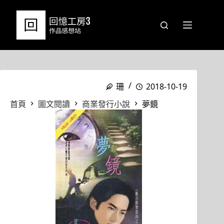
跳
至
主
要
內
容
珊
2018-10-19
首頁
圖文閱讀
商業發行小說
夢鏡