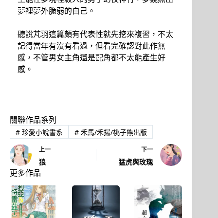
夢裡夢外脆弱的自己。
聽說芃羽這篇頗有代表性就先挖來複習，不太
記得當年有沒有看過，但看完確認對此作無
感，不管男女主角還是配角都不太能產生好
感。
關聯作品系列
#
珍愛小說書系
#
禾馬/禾揚/桃子熊出版
上一
下一
狼
猛虎與玫瑰
更多作品