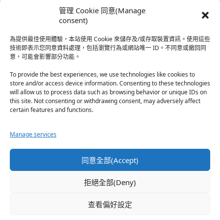
時…
管理 Cookie 同意(Manage
於『強風吹拂』
consent)
為提供最佳使用體驗，本站使用 Cookie 來儲存及/或存取裝置資訊。使用這些
熱帶魚
·
2026-06-22
技術即表示您同意資料處理，包括瀏覽行為或網站唯一 ID。不同意或撤回同
意，可能會影響部分功能。
之前看到網路上有人說灰二自私情勒大家陪他圓夢，但
真…
To provide the best experiences, we use technologies like cookies to
store and/or access device information. Consenting to these technologies
於『強風吹拂』
will allow us to process data such as browsing behavior or unique IDs on
this site. Not consenting or withdrawing consent, may adversely affect
certain features and functions.
珊
·
2026-06-18
我也喜歡運動番，雖然前陣子挑戰鑽石王牌失敗了，看
Manage services
第…
於『白領羽球部』
同意全部(Accept)
熱帶魚
·
2026-06-18
拒絕全部(Deny)
看了排少、強風吹拂，依然還是很喜歡運動番於是接續
著…
查看偏好設定
於『白領羽球部』