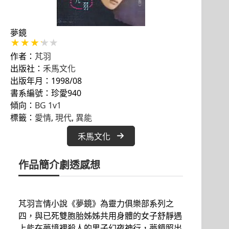
夢鏡
作者：
芃羽
出版社：
禾馬文化
出版年月：1998/08
書系編號：珍愛940
傾向：
BG 1v1
標籤：
愛情
, 
現代
, 
異能
禾馬文化
作品簡介
劇透感想
芃羽言情小說《夢鏡》為靈力俱樂部系列之
四，與已死雙胞胎姊姊共用身體的女子舒靜遇
上能在夢境裡殺人的男子幻夜神行，夢鏡照出