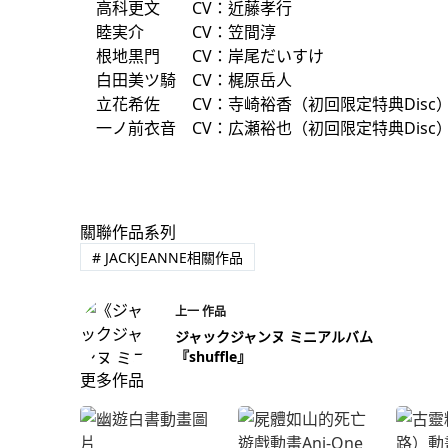
高科更文 CV：近藤孝行
睦実介 CV：笠間淳
根地黒門 CV：岸尾だいすけ
白田美ツ騎 CV：梶原岳人
立花希佐 CV：寺崎裕香（初回限定特典Disc
一ノ前衣音 CV：広瀬裕也（初回限定特典Disc
關聯作品系列
#
JACKJEANNE相關作品
上一
作品
ジャックジャンヌ ミニアルバム
『shuffle』
更多作品