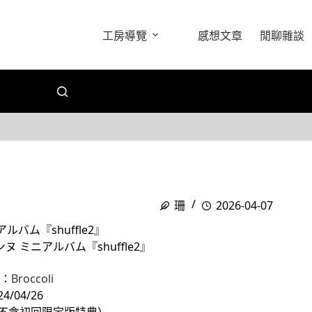
工房導覽
感想文章
閒聊雜談
珊
2026-04-07
バム『shuffle2』
ヌ ミニアルバム『shuffle2』
司：
Broccoli
/04/26
（不含初回限定版特典）