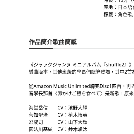
產地：
日本
語
標籤：
角色歌
,
作品簡介
歌曲簡感
《ジャックジャンヌ ミニアルバム『shuffle2』
編曲版本，其他班級的學長們總算登場，其中2首
從Amazon Music Unlimited聽完Dis
音學長那首〈卵かけご飯を食べて〉是新歌，原來
海堂岳信 CV：濱野大輝
菅知聖治 CV：植木慎英
忍成司 CV：山下大輝
御法川基絃 CV：鈴木崚汰