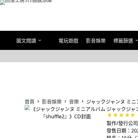
跳
至
主
要
內
容
圖文閱讀
電玩遊戲
影音娛樂
標籤篩選
首頁
影音娛樂
音樂
ジャックジャンヌ ミニアル
ジャックジャン
製作/發行公
發售日期：2024
時長：15分