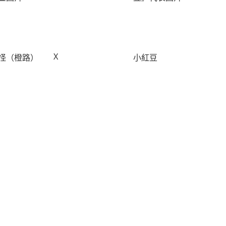
X
怪（橙路）
小紅豆