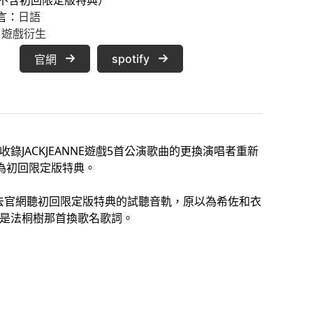
言：
日語
 
遊戲衍生
spotify
官網
》收錄JACKJEANNE遊戲5首公演歌曲的更換演唱者重新
為初回限定版特典。
c1四首，再去官網聽初回限定版特典的試聽音軌，原以為希佐和衣
是法桐樹那首換歌名歌詞。