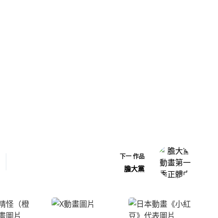
）
）
下一
作品
膽大黨