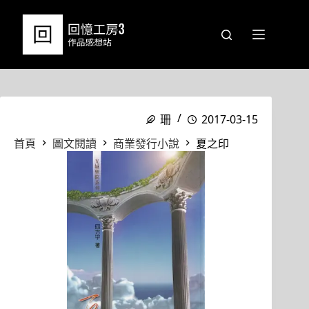
跳
至
主
要
內
容
珊
2017-03-15
首頁
圖文閱讀
商業發行小說
夏之印