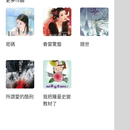
密碼
春雷驚蟄
錯世
所謂愛的酷刑
我把羅曼史變
教材了