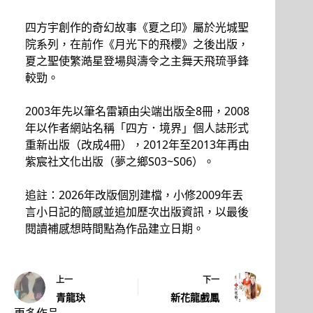
四方宇創作的奇幻故事《夏之印》屬於光城聖
院系列，在前作《月光下的飛櫻》之後出版，
夏之聖使繁澔星登場與濤令之主舞天飛琉爭鋒
較勁。
2003年先以筆名雷穎由尖端出版全8冊，2008
年以作者網站名稱「四方．境界」個人誌形式
重新出版（改成4冊），2012年至2013年再由
紫宸社文化出版（夢之鄉S03~S06）。
追註：2026年改版個別建檔，小修2009年丟
言小日記的簡感並追加歷次出版資訊，以最後
閱讀補感想時間點為作品建立日期。
上一
下一
青龍玦
新花龍戲鳳
更多作品