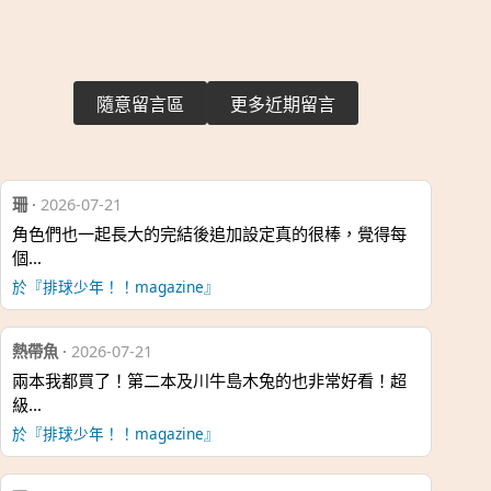
隨意留言區
更多近期留言
珊
·
2026-07-21
角色們也一起長大的完結後追加設定真的很棒，覺得每
個…
於『排球少年！！magazine』
熱帶魚
·
2026-07-21
兩本我都買了！第二本及川牛島木兔的也非常好看！超
級…
於『排球少年！！magazine』