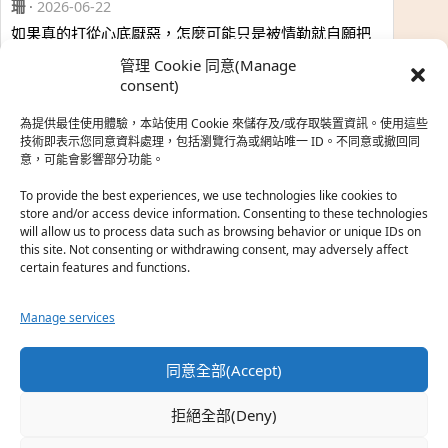
珊
·
2026-06-22
如果真的打從心底厭惡，怎麼可能只是被情勒就自願把
時…
管理 Cookie 同意(Manage
於『強風吹拂』
consent)
為提供最佳使用體驗，本站使用 Cookie 來儲存及/或存取裝置資訊。使用這些
熱帶魚
·
2026-06-22
技術即表示您同意資料處理，包括瀏覽行為或網站唯一 ID。不同意或撤回同
意，可能會影響部分功能。
之前看到網路上有人說灰二自私情勒大家陪他圓夢，但
真…
To provide the best experiences, we use technologies like cookies to
store and/or access device information. Consenting to these technologies
於『強風吹拂』
will allow us to process data such as browsing behavior or unique IDs on
this site. Not consenting or withdrawing consent, may adversely affect
certain features and functions.
珊
·
2026-06-18
我也喜歡運動番，雖然前陣子挑戰鑽石王牌失敗了，看
Manage services
第…
於『白領羽球部』
同意全部(Accept)
熱帶魚
·
2026-06-18
拒絕全部(Deny)
看了排少、強風吹拂，依然還是很喜歡運動番於是接續