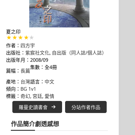
夏之印
作者：
四方宇
出版社：
紫宸社文化
, 
自出版（同人誌/個人誌）
出版年月：2008/09
集數：全4冊
篇幅：
長篇
產地：
台灣
語言：
中文
傾向：
BG 1v1
標籤：
奇幻
, 
宮廷
, 
愛情
羅曼史讀書會
分站作者作品
作品簡介
劇透感想