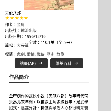
天龍八部
作者：
金庸
出版社：
遠流出版
出版日期：1996/12/16
字數：110.1萬（全五冊）
篇幅：
大長篇
標籤：
悲劇
, 
愛情
, 
武俠
, 
歷史
, 
群像
讀墨(AP)
維基百科
作品簡介
金庸創作的武俠小說《天龍八部》故事時代背
景為北宋年間，以複數主角多線敍事，是武學
招式、陰謀算計、情感與矛盾人心都很精采衰