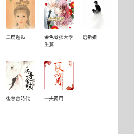
二度邂逅
金色琴弦大學
選新娘
生篇
後奪舍時代
一夫兩用