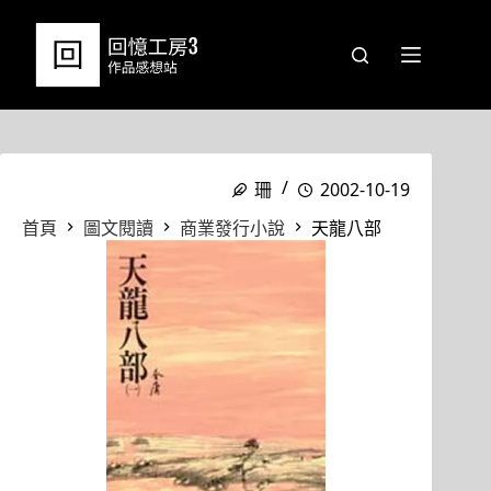
跳
至
主
要
內
容
珊
2002-10-19
首頁
圖文閱讀
商業發行小說
天龍八部