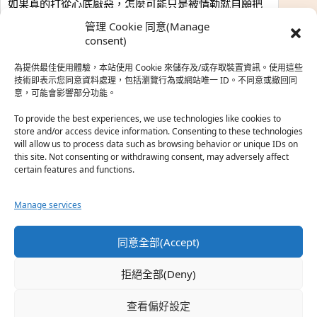
如果真的打從心底厭惡，怎麼可能只是被情勒就自願把
時…
管理 Cookie 同意(Manage
於『強風吹拂』
consent)
為提供最佳使用體驗，本站使用 Cookie 來儲存及/或存取裝置資訊。使用這些
熱帶魚
·
2026-06-22
技術即表示您同意資料處理，包括瀏覽行為或網站唯一 ID。不同意或撤回同
意，可能會影響部分功能。
之前看到網路上有人說灰二自私情勒大家陪他圓夢，但
真…
To provide the best experiences, we use technologies like cookies to
store and/or access device information. Consenting to these technologies
於『強風吹拂』
will allow us to process data such as browsing behavior or unique IDs on
this site. Not consenting or withdrawing consent, may adversely affect
certain features and functions.
珊
·
2026-06-18
我也喜歡運動番，雖然前陣子挑戰鑽石王牌失敗了，看
Manage services
第…
於『白領羽球部』
同意全部(Accept)
熱帶魚
·
2026-06-18
拒絕全部(Deny)
看了排少、強風吹拂，依然還是很喜歡運動番於是接續
著…
查看偏好設定