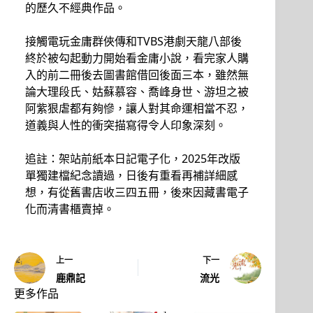
的歷久不經典作品。
接觸電玩金庸群俠傳和TVBS港劇天龍八部後
終於被勾起動力開始看金庸小說，看完家人購
入的前二冊後去圖書館借回後面三本，雖然無
論大理段氏、姑蘇慕容、喬峰身世、游坦之被
阿紫狠虐都有夠慘，讓人對其命運相當不忍，
道義與人性的衝突描寫得令人印象深刻。
追註：架站前紙本日記電子化，2025年改版
單獨建檔紀念讀過，日後有重看再補詳細感
想，有從舊書店收三四五冊，後來因藏書電子
化而清書櫃賣掉。
上一
下一
鹿鼎記
流光
更多作品