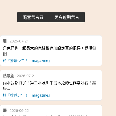
隨意留言區
更多近期留言
珊
·
2026-07-21
角色們也一起長大的完結後追加設定真的很棒，覺得每
個…
於『排球少年！！magazine』
熱帶魚
·
2026-07-21
兩本我都買了！第二本及川牛島木兔的也非常好看！超
級…
於『排球少年！！magazine』
珊
·
2026-06-22