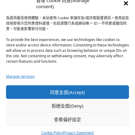
管理 Cookie 同意(Manage
於『強風吹拂』
consent)
為提供最佳使用體驗，本站使用 Cookie 來儲存及/或存取裝置資訊。使用這些
熱帶魚
·
2026-06-22
技術即表示您同意資料處理，包括瀏覽行為或網站唯一 ID。不同意或撤回同
意，可能會影響部分功能。
之前看到網路上有人說灰二自私情勒大家陪他圓夢，但
真…
To provide the best experiences, we use technologies like cookies to
store and/or access device information. Consenting to these technologies
於『強風吹拂』
will allow us to process data such as browsing behavior or unique IDs on
this site. Not consenting or withdrawing consent, may adversely affect
certain features and functions.
珊
·
2026-06-18
我也喜歡運動番，雖然前陣子挑戰鑽石王牌失敗了，看
Manage services
第…
於『白領羽球部』
同意全部(Accept)
熱帶魚
·
2026-06-18
拒絕全部(Deny)
看了排少、強風吹拂，依然還是很喜歡運動番於是接續
著…
查看偏好設定
於『白領羽球部』
Cookie Policy
Privacy Statement