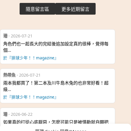
隨意留言區
更多近期留言
珊
·
2026-07-21
角色們也一起長大的完結後追加設定真的很棒，覺得每
個…
於『排球少年！！magazine』
熱帶魚
·
2026-07-21
兩本我都買了！第二本及川牛島木兔的也非常好看！超
級…
於『排球少年！！magazine』
珊
·
2026-06-22
如果真的打從心底厭惡，怎麼可能只是被情勒就自願把
時…