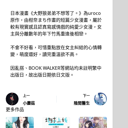
日本漫畫《大野狼弟弟不想等了。》為uroco
原作，由柑奈まち作畫的短篇少女漫畫，屬於
較有現實感且認真寫感情戲的純愛少女漫，女
主與分離數年的年下竹馬重逢後相戀。
不會不好看，可惜重點放在女主糾結的心情轉
變，萌度還好，讀完重溫欲不高。
因亂搭、BOOK WALKER等網站均未註明繁中
出版日，故出版日期依日文版。
上一
下一
小蘑菇
陰間醫生
更多作品