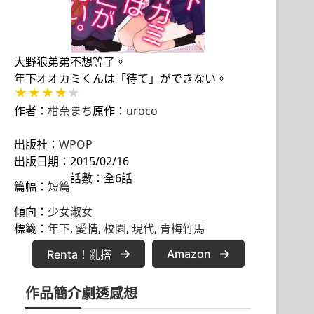
大野狼弟弟不想等了。
年下オオカミくんは「待て」ができない。
作者：
柑奈まち
原作：
uroco
出版社：
WPOP
出版日期：2015/02/16
話數：全6話
篇幅：
短篇
傾向：
少女淑女
標籤：
年下
, 
愛情
, 
校園
, 
現代
, 
青梅竹馬
Amazon
Renta！亂搭
作品簡介
劇透感想