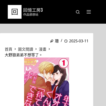
跳
至
主
要
內
容
珊
2025-03-11
首頁
圖文閱讀
漫畫
大野狼弟弟不想等了。