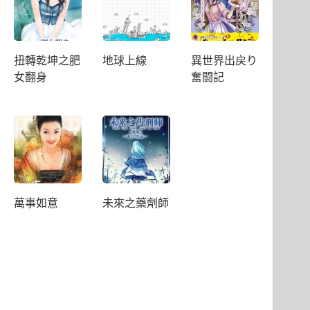
扭轉乾坤之肥
地球上線
異世界出戻り
女翻身
奮闘記
萬事如意
未來之藥劑師