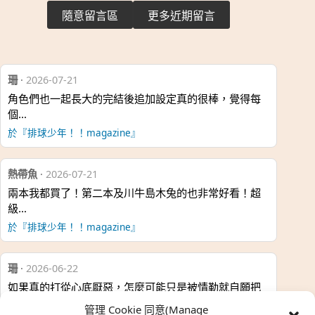
隨意留言區
更多近期留言
珊
·
2026-07-21
角色們也一起長大的完結後追加設定真的很棒，覺得每
個…
於『排球少年！！magazine』
熱帶魚
·
2026-07-21
兩本我都買了！第二本及川牛島木兔的也非常好看！超
級…
於『排球少年！！magazine』
珊
·
2026-06-22
如果真的打從心底厭惡，怎麼可能只是被情勒就自願把
時…
管理 Cookie 同意(Manage