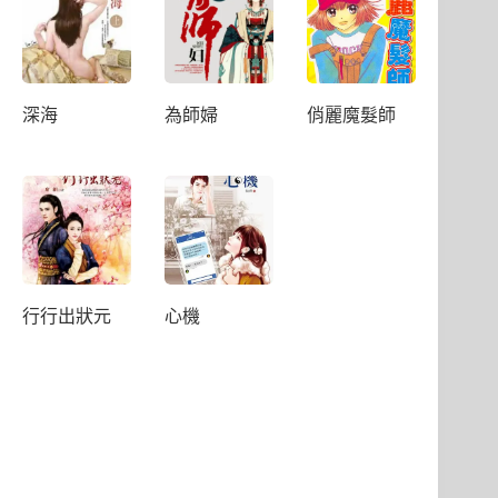
深海
為師婦
俏麗魔髮師
行行出狀元
心機