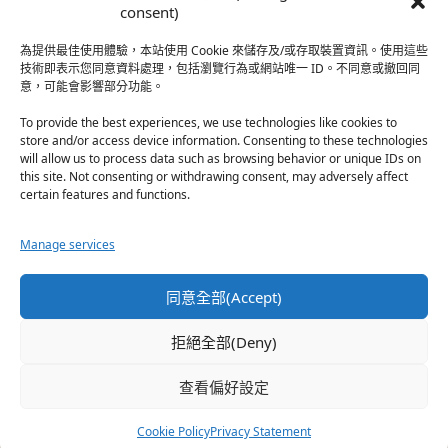
於『強風吹拂』
consent)
為提供最佳使用體驗，本站使用 Cookie 來儲存及/或存取裝置資訊。使用這些
熱帶魚
·
2026-06-22
技術即表示您同意資料處理，包括瀏覽行為或網站唯一 ID。不同意或撤回同
意，可能會影響部分功能。
之前看到網路上有人說灰二自私情勒大家陪他圓夢，但
真…
To provide the best experiences, we use technologies like cookies to
store and/or access device information. Consenting to these technologies
於『強風吹拂』
will allow us to process data such as browsing behavior or unique IDs on
this site. Not consenting or withdrawing consent, may adversely affect
certain features and functions.
珊
·
2026-06-18
我也喜歡運動番，雖然前陣子挑戰鑽石王牌失敗了，看
Manage services
第…
於『白領羽球部』
同意全部(Accept)
熱帶魚
·
2026-06-18
拒絕全部(Deny)
看了排少、強風吹拂，依然還是很喜歡運動番於是接續
著…
查看偏好設定
於『白領羽球部』
Cookie Policy
Privacy Statement
Copyright © 2026 -回憶工房3 All Rights Reserved.