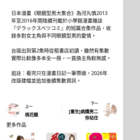
日本漫畫《眼鏡型男大集合》為河丸慎2013
年至2016年間陸續刊載於小學館漫畫雜誌
『デラックスベツコミ』的短篇合集作品，收
錄多對女主角與不同眼鏡型男的愛情。
台版出到第2集時從租書店初讀，雖然有集數
實際比較像多本全一冊，一直換主角較無感。
追註：看完只在漫畫日記一筆帶過，2026年
改版建檔並追加後續集數資訊。
下一
上一
[重生]病嬌男二
桃花醋
你站住
更多作品