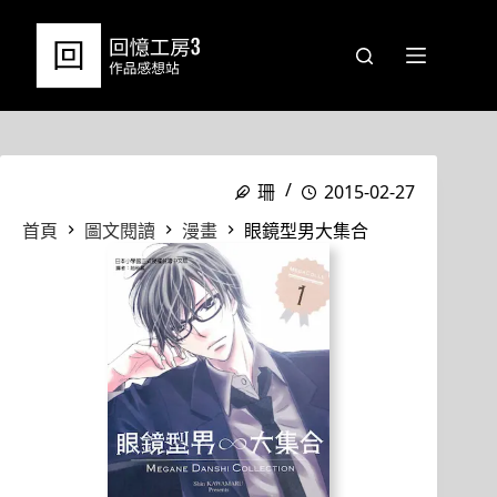
跳
至
主
要
內
容
珊
2015-02-27
首頁
圖文閱讀
漫畫
眼鏡型男大集合