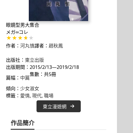
眼鏡型男大集合
メガ∞コレ
作者：
河丸慎
譯者：
趙秋鳳
出版社：
東立出版
出版期間：2015/2/13—2019/2/18
集數：共5冊
篇幅：
中篇
傾向：
少女淑女
標籤：
愛情
, 
現代
, 
職場
東立漫遊網
作品簡介