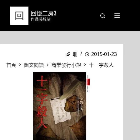
跳
至
主
要
內
容
珊
2015-01-23
首頁
圖文閱讀
商業發行小說
十一字殺人