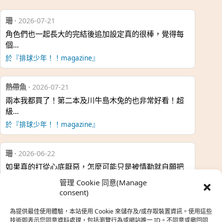
珊
·
2026-07-21
角色們也一起長大的完結後追加設定真的很棒，覺得每
個…
於『排球少年！！magazine』
熱帶魚
·
2026-07-21
兩本我都買了！第二本及川牛島木兔的也非常好看！超
級…
於『排球少年！！magazine』
珊
·
2026-06-22
如果真的打從心底厭惡，怎麼可能只是被情勒就自願把
時…
管理 Cookie 同意(Manage
於『強風吹拂』
consent)
為提供最佳使用體驗，本站使用 Cookie 來儲存及/或存取裝置資訊。使用這些
熱帶魚
·
2026-06-22
技術即表示您同意資料處理，包括瀏覽行為或網站唯一 ID。不同意或撤回同