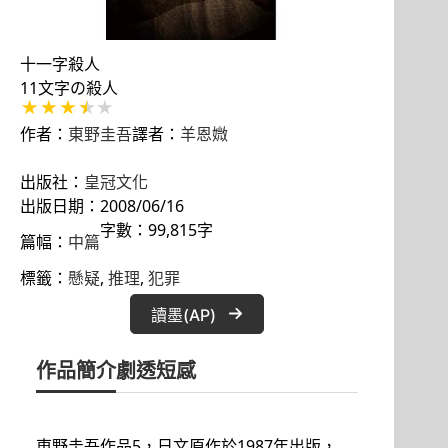
十一字殺人
11文字の殺人
作者：
東野圭吾
譯者：
羊恩媺
出版社：
皇冠文化
出版日期：2008/06/16
字數：99,815字
篇幅：
中篇
標籤：
懸疑
, 
推理
, 
犯罪
讀墨(AP)
作品簡介
劇透短感
東野圭吾作品5，日文原作於1987年出版，