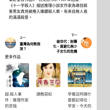
《十一字殺人》描述推理小說女作家為尋找殺
害男友真兇被捲入連續殺人案，有來自無人島
的滿滿殺意。
下一
上一
崩世代：財團
臺灣為何教我
化、貧窮化與少
哭？
子女化的危機
更多作品
超‧殺人事
調教惡妃
早餐店阿姨什
件：推理作家
麼都記得住：
的苦惱
早安，今天的