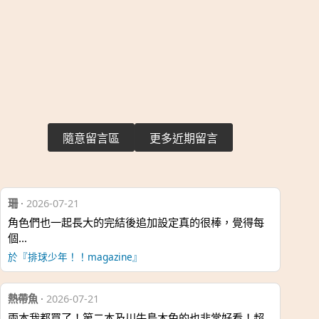
隨意留言區
更多近期留言
珊
·
2026-07-21
角色們也一起長大的完結後追加設定真的很棒，覺得每
個…
於『排球少年！！magazine』
熱帶魚
·
2026-07-21
兩本我都買了！第二本及川牛島木兔的也非常好看！超