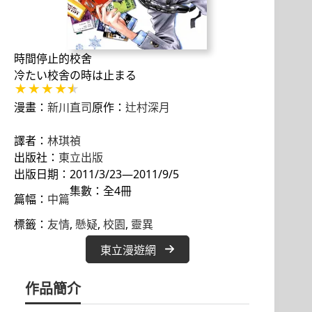
時間停止的校舍
冷たい校舎の時は止まる
漫畫：
新川直司
原作：
辻村深月
譯者：
林琪禎
出版社：
東立出版
出版日期：2011/3/23—2011/9/5
集數：全4冊
篇幅：
中篇
標籤：
友情
, 
懸疑
, 
校園
, 
靈異
東立漫遊網
作品簡介