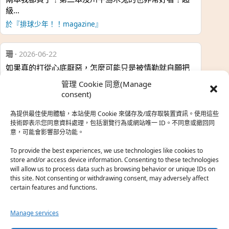
級…
於『排球少年！！magazine』
珊
·
2026-06-22
如果真的打從心底厭惡，怎麼可能只是被情勒就自願把
時…
管理 Cookie 同意(Manage
於『強風吹拂』
consent)
為提供最佳使用體驗，本站使用 Cookie 來儲存及/或存取裝置資訊。使用這些
熱帶魚
·
2026-06-22
技術即表示您同意資料處理，包括瀏覽行為或網站唯一 ID。不同意或撤回同
意，可能會影響部分功能。
之前看到網路上有人說灰二自私情勒大家陪他圓夢，但
真…
To provide the best experiences, we use technologies like cookies to
store and/or access device information. Consenting to these technologies
於『強風吹拂』
will allow us to process data such as browsing behavior or unique IDs on
this site. Not consenting or withdrawing consent, may adversely affect
certain features and functions.
珊
·
2026-06-18
我也喜歡運動番，雖然前陣子挑戰鑽石王牌失敗了，看
Manage services
第…