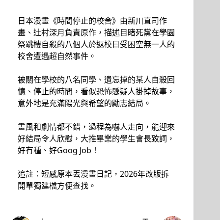
日本漫畫《時間停止的校舍》由新川直司作
畫、辻村深月負責原作，描述目睹死黨在學園
祭跳樓自殺的八個人於返校日受困空無一人的
校舍遭遇超自然事件。
被關在學校的八名同學、遺忘掉的某人自殺回
憶、停止的時間，看似恐怖懸疑人掛掉故事，
意外地是充滿陽光與希望的勵志結局。
畫風和劇情都不錯，過程為嚇人走向，能迎來
好結局令人欣慰，大推畢業的學生會長致詞，
好有種、好Goog Job！
追註：短感原本丟漫畫日記，2026年改版拆
開單獨建檔方便查找。