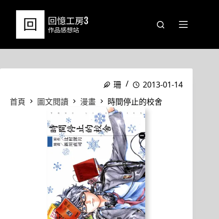
跳
至
主
要
內
容
珊
2013-01-14
首頁
圖文閱讀
漫畫
時間停止的校舍